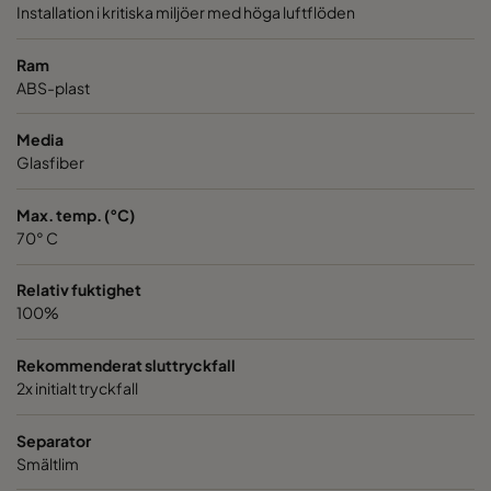
Installation i kritiska miljöer med höga luftflöden
VGXL13-595x595x292-P-PS
H13
595
Ram
ABS-plast
VGXL13-610x305x292-P-PS
H13
610
Media
Glasfiber
VGXL13-610x610x292-P-PS
H13
610
Max. temp. (°C)
VGXXL13-610x305x292-P-PS
H13
610
70° C
VGXXL13-610x610x292-P-PS
H13
610
Relativ fuktighet
100%
VGXL14-595x289x292-P-PS
H14
595
Rekommenderat sluttryckfall
2x initialt tryckfall
VGXL14-595x595x292-P-PS
H14
595
Separator
Smältlim
VGXL14-610x305x292-P-PS
H14
610