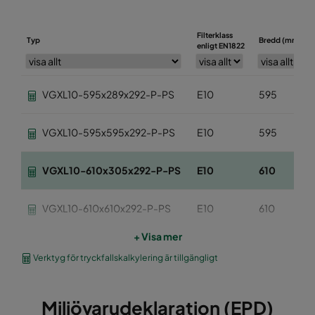
Filterklass
Typ
Bredd (mm)
enligt EN1822
VGXL10-595x289x292-P-PS
E10
595
VGXL10-595x595x292-P-PS
E10
595
VGXL10-610x305x292-P-PS
E10
610
VGXL10-610x610x292-P-PS
E10
610
+ Visa mer
VGXXL10-610x305x292-P-PS
E10
610
Verktyg för tryckfallskalkylering är tillgängligt
VGXXL10-610x610x292-P-PS
E10
610
Miljövarudeklaration (EPD)