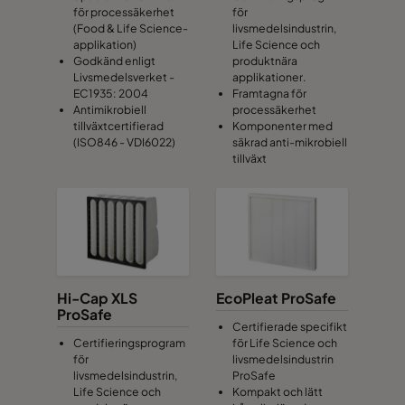
för processäkerhet
för
(Food & Life Science-
livsmedelsindustrin,
applikation)
Life Science och
Godkänd enligt
produktnära
Livsmedelsverket -
applikationer.
EC1935: 2004
Framtagna för
Antimikrobiell
processäkerhet
tillväxtcertifierad
Komponenter med
(ISO846 - VDI6022)
säkrad anti-mikrobiell
tillväxt
Hi-Cap XLS
EcoPleat ProSafe
ProSafe
Certifierade specifikt
Certifieringsprogram
för Life Science och
för
livsmedelsindustrin
livsmedelsindustrin,
ProSafe
Life Science och
Kompakt och lätt