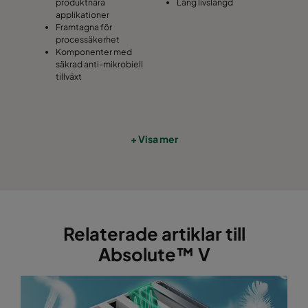
produktnära
Lång livslängd
applikationer
Framtagna för
processäkerhet
Komponenter med
säkrad anti-mikrobiell
tillväxt
+ Visa mer
Relaterade artiklar till
Absolute™ V