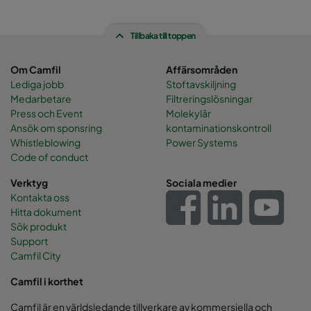
Tillbaka till toppen
Om Camfil
Affärsområden
Lediga jobb
Stoftavskiljning
Medarbetare
Filtreringslösningar
Press och Event
Molekylär
Ansök om sponsring
kontaminationskontroll
Whistleblowing
Power Systems
Code of conduct
Verktyg
Sociala medier
Kontakta oss
Hitta dokument
Sök produkt
Support
Camfil City
Camfil i korthet
Camfil är en världsledande tillverkare av kommersiella och