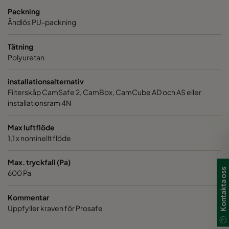
Packning
VGXL14-610x610x292-P-PS
H14
610
Ändlös PU-packning
VGXXL14-610x305x292-P-PS
H14
610
Tätning
Polyuretan
VGXXL14-610x610x292-P-PS
H14
610
installationsalternativ
Filterskåp CamSafe 2, CamBox, CamCube AD och AS eller
installationsram 4N
Max luftflöde
1,1 x nominellt flöde
Max. tryckfall (Pa)
Kontakta oss
600 Pa
Kommentar
Uppfyller kraven för Prosafe