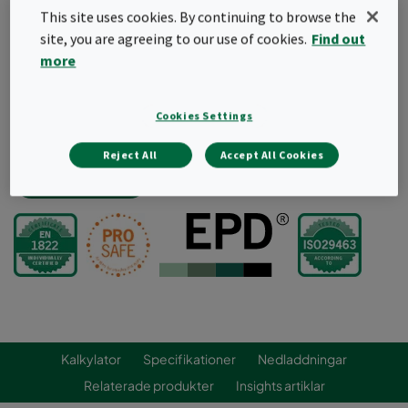
Helmodulsstorlek 610x610x292 mm
This site uses cookies. By continuing to browse the
Ger 23% energibesparing jämfört med marknadens
site, you are agreeing to our use of cookies.
Find out
genomsnitt
more
Plastram med lägst vikt på marknaden
Stabil och lufttät ram
Optimerad för installation i filterskåp med BIBO
Cookies Settings
funktion
Reject All
Accept All Cookies
Offertförfrågan
Kalkylator
Specifikationer
Nedladdningar
Relaterade produkter
Insights artiklar