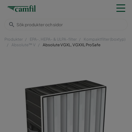
Produkter
EPA-, HEPA- & ULPA-filter
Kompaktfilter (boxtyp)
Absolute™ V
Absolute VGXL, VGXXL ProSafe