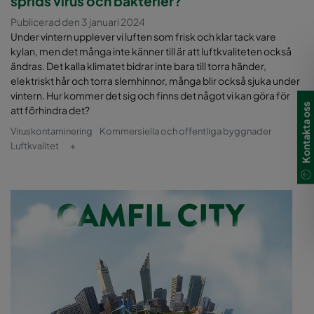
sprids virus och bakterier?
Publicerad den 3 januari 2024
Under vintern upplever vi luften som frisk och klar tack vare
kylan, men det många inte känner till är att luftkvaliteten också
ändras. Det kalla klimatet bidrar inte bara till torra händer,
elektriskt hår och torra slemhinnor, många blir också sjuka under
vintern. Hur kommer det sig och finns det något vi kan göra för
Kontakta oss
att förhindra det?
Viruskontaminering
Kommersiella och offentliga byggnader
Luftkvalitet
+