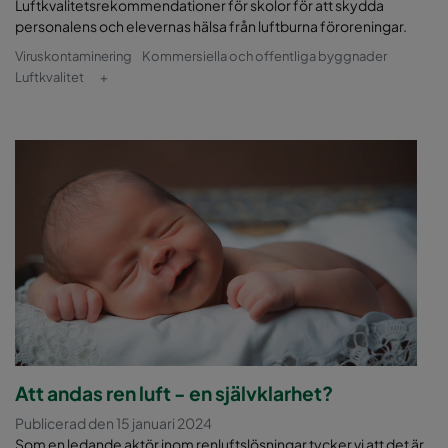
Luftkvalitetsrekommendationer för skolor för att skydda
personalens och elevernas hälsa från luftburna föroreningar.
Viruskontaminering
Kommersiella och offentliga byggnader
Luftkvalitet
+
Att andas ren luft - en självklarhet?
Publicerad den 15 januari 2024
Som en ledande aktör inom renluftslösningar tycker vi att det är