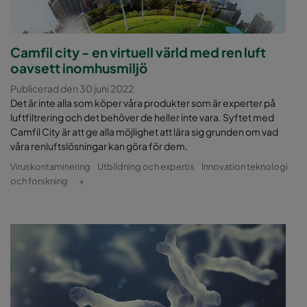
Camfil city - en virtuell värld med ren luft
oavsett inomhusmiljö
Publicerad den 30 juni 2022
Det är inte alla som köper våra produkter som är experter på
luftfiltrering och det behöver de heller inte vara. Syftet med
Camfil City är att ge alla möjlighet att lära sig grunden om vad
våra renluftslösningar kan göra för dem.
Viruskontaminering
Utbildning och expertis
Innovation teknologi
och forskning
+