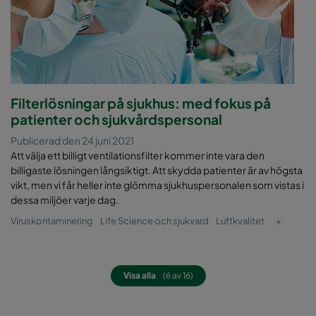
Filterlösningar på sjukhus: med fokus på
patienter och sjukvårdspersonal
Publicerad den 24 juni 2021
Att välja ett billigt ventilationsfilter kommer inte vara den
billigaste lösningen långsiktigt. Att skydda patienter är av högsta
vikt, men vi får heller inte glömma sjukhuspersonalen som vistas i
dessa miljöer varje dag.
Viruskontaminering
Life Science och sjukvard
Luftkvalitet
+
Visa alla
(6 av 16)