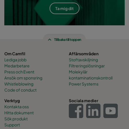
Ta mig dit
Tillbaka till toppen
Om Camfil
Affärsområden
Lediga jobb
Stoftavskiljning
Medarbetare
Filtreringslösningar
Press och Event
Molekylär
Ansök om sponsring
kontaminationskontroll
Whistleblowing
Power Systems
Code of conduct
Verktyg
Sociala medier
Kontakta oss
Hitta dokument
Sök produkt
Support