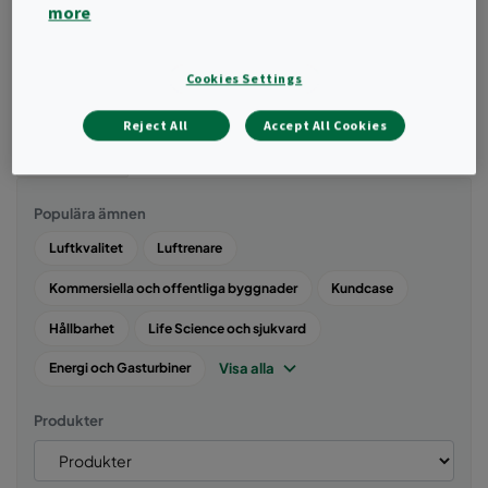
bekämpa risken för skadliga patogener som t.ex. covid-19 i
more
inomhusmiljö. Här hittar du artiklar, tips, guider och information
relaterad till viruskontaminering och lösningar för att kontrollera
kontaminering i inomhusluften.
Cookies Settings
Reject All
Accept All Cookies
Filtrera
Populära ämnen
Luftkvalitet
Luftrenare
Kommersiella och offentliga byggnader
Kundcase
Hållbarhet
Life Science och sjukvard
Visa alla
Energi och Gasturbiner
Produkter