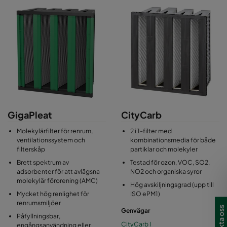
GigaPleat
CityCarb
Molekylärfilter för renrum,
2 i 1-filter med
ventilationssystem och
kombinationsmedia för både
filterskåp
partiklar och molekyler
Brett spektrum av
Testad för ozon, VOC, SO2,
adsorbenter för att avlägsna
NO2 och organiska syror
molekylär förorening (AMC)
Hög avskiljningsgrad (upp till
Mycket hög renlighet för
ISO ePM1)
renrumsmiljöer
Kontakta oss
Genvägar
Påfyllningsbar,
CityCarb I
engångsanvändning eller