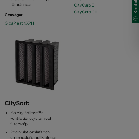
förbrännbar
CityCarb E
CityCarb CH
Genvägar
GigaPleat NXPH
CitySorb
Molekylärfilter för
ventilationssystem och
filterskåp
Recirkulationsluft och
utomhusluftapplikationer