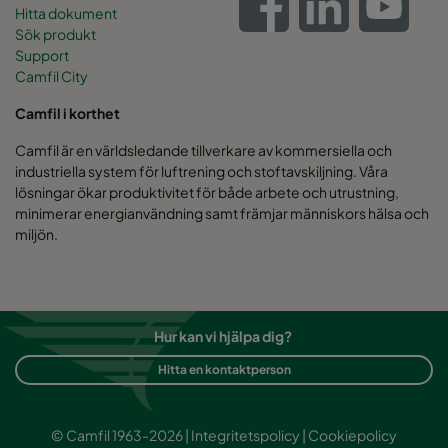
Hitta dokument
Sök produkt
Support
Camfil City
Camfil i korthet
Camfil är en världsledande tillverkare av kommersiella och
industriella system för luftrening och stoftavskiljning. Våra
lösningar ökar produktivitet för både arbete och utrustning,
minimerar energianvändning samt främjar människors hälsa och
miljön.
Hur kan vi hjälpa dig?
Hitta en kontaktperson
© Camfil 1963-2026 |
Integritetspolicy
|
Cookiepolicy