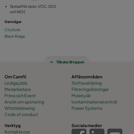
Testad för ozon, VOC, SO2
och NO2
Genvägar
CitySorb
Black Ridge
Tillbaka till toppen
Om Camfil
Affärsområden
Lediga jobb
Stoftavskiljning
Medarbetare
Filtreringslösningar
Press och Event
Molekylär
Ansök om sponsring
kontaminationskontroll
Whistleblowing
Power Systems
Code of conduct
Verktyg
Sociala medier
Kontakta oss