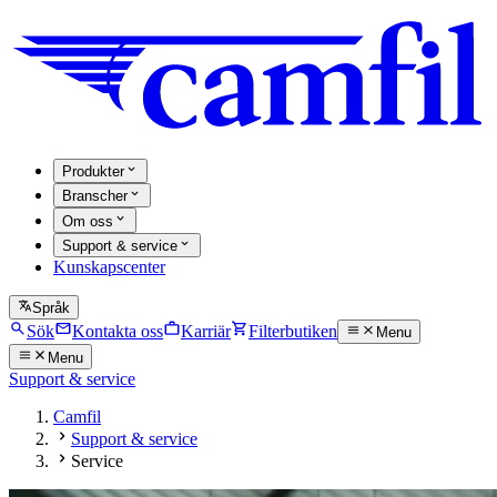
Produkter
Branscher
Om oss
Support & service
Kunskapscenter
Språk
Sök
Kontakta oss
Karriär
Filterbutiken
Menu
Menu
Support & service
Camfil
Support & service
Service