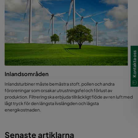
rätt beslut kan vi hjälpa er att optimera er produktion och
verkningsgrad. Som den mest förutsägbara leverantören av
luftfiltreringslösningar ser Camfil till att er utrustning fungerar
bättre och längre, samtidigt som vi förutspår framtiden för att
undvika negativa överraskningar.
Om ni designar ett nytt system eller bara vill förbättra er
nuvarande prestanda, fråga oss om hur vi kan hjälpa er. Vi har
Kontakta oss
programvara för att beräkna drifts- och livscykelkostnader, men
även lösningar för luftanalyser. Kanske är ni intresserade av ett
CamLab-test hos er?
Inlandsområden
Inlandsturbiner måste bemästra stoft, pollen och andra
föroreningar som orsakar utrustningsfel och förlust av
produktion. Filtrering ska erbjuda tillräckligt flöde av ren luft med
lågt tryck för den längsta livslängden och lägsta
energikostnaden.
Senaste artiklarna