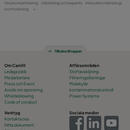
Viruskontaminering
Utbildning och expertis
Innovation teknologi
och forskning
+
Tillbaka till toppen
Om Camfil
Affärsområden
Lediga jobb
Stoftavskiljning
Medarbetare
Filtreringslösningar
Press och Event
Molekylär
Ansök om sponsring
kontaminationskontroll
Whistleblowing
Power Systems
Code of conduct
Verktyg
Sociala medier
Kontakta oss
Hitta dokument