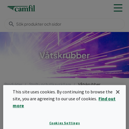
Våtskrubber
Produkter
Stoft- och rökavskiljare
Våtskrubber
This site uses cookies. By continuing to browse the
Meny
site, you are agreeing to our use of cookies.
Find out
more
Våtskrubber
Våtskrubber används främst i industriella
Cookies Settings