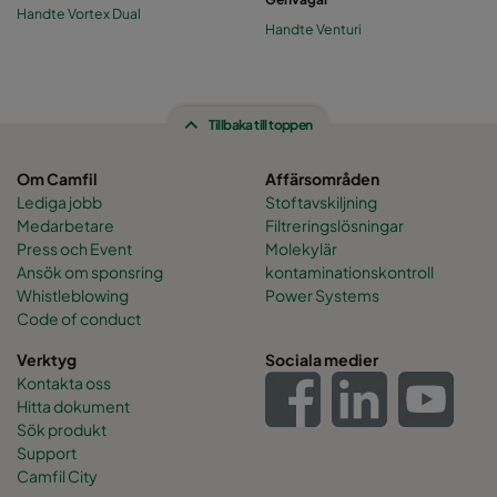
plastbearbetningsanläggningar.
Handte Vortex Dual
Handte Venturi
Tillbaka till toppen
Om Camfil
Affärsområden
Lediga jobb
Stoftavskiljning
Medarbetare
Filtreringslösningar
Press och Event
Molekylär
Ansök om sponsring
kontaminationskontroll
Whistleblowing
Power Systems
Code of conduct
Verktyg
Sociala medier
Kontakta oss
Hitta dokument
Sök produkt
Support
Camfil City