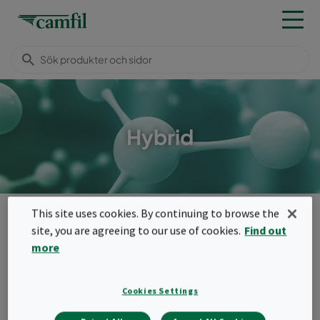
Hybrid
Produkter
Molekylärfilter
Media
Hybrid
This site uses cookies. By continuing to browse the
site, you are agreeing to our use of cookies.
Find out
Meny
more
Hybrid
Cookies Settings
Det molekylära mediet är kärnan i alla