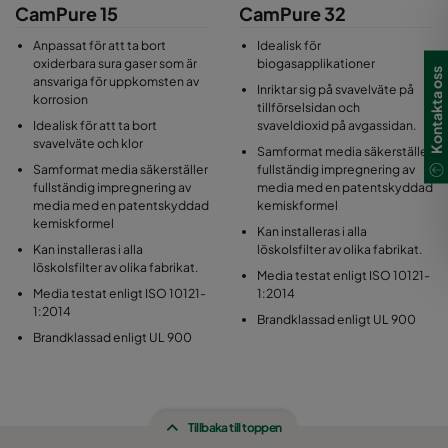
CamPure 15
CamPure 32
Anpassat för att ta bort
Idealisk för
oxiderbara sura gaser som är
biogasapplikationer
Kontakta oss
ansvariga för uppkomsten av
Inriktar sig på svavelväte på
korrosion
tillförselsidan och
Idealisk för att ta bort
svaveldioxid på avgassidan.
svavelväte och klor
Samformat media säkerställer
Samformat media säkerställer
fullständig impregnering av
fullständig impregnering av
media med en patentskyddad
media med en patentskyddad
kemiskformel
kemiskformel
Kan installeras i alla
Kan installeras i alla
löskolsfilter av olika fabrikat.
löskolsfilter av olika fabrikat.
Media testat enligt ISO 10121-
Media testat enligt ISO 10121-
1:2014
1:2014
Brandklassad enligt UL 900
Brandklassad enligt UL 900
Tillbaka till toppen