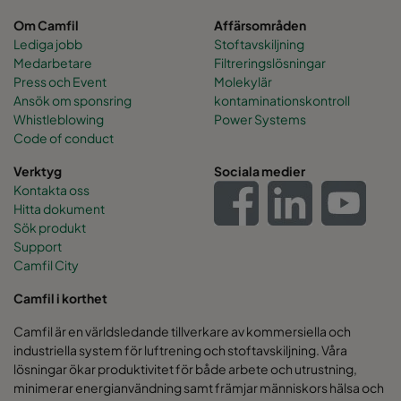
Om Camfil
Affärsområden
Lediga jobb
Stoftavskiljning
Medarbetare
Filtreringslösningar
Press och Event
Molekylär
Ansök om sponsring
kontaminationskontroll
Whistleblowing
Power Systems
Code of conduct
Verktyg
Sociala medier
Kontakta oss
Hitta dokument
Sök produkt
Support
Camfil City
Camfil i korthet
Camfil är en världsledande tillverkare av kommersiella och
industriella system för luftrening och stoftavskiljning. Våra
lösningar ökar produktivitet för både arbete och utrustning,
minimerar energianvändning samt främjar människors hälsa och