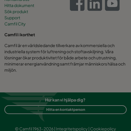
Hitta dokument
Sök produkt
Support
Camfil City
Camfil i korthet
Camfil är en världsledande tillverkare av kommersiella och
industriella system för luftrening och stoftavskiljning. Våra
lösningar ökar produktivitet för både arbete och utrustning,
minimerar energianvändning samt främjar människors hälsa och
miljön.
Hur kan vi hjälpa dig?
Hitta en kontaktperson
© Camfil 1963-2026 |
Integritetspolicy
|
Cookiepolicy