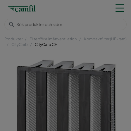
Produkter
Filter för allmänventilation
Kompaktfilter (HF-ram)
CityCarb
CityCarb CH