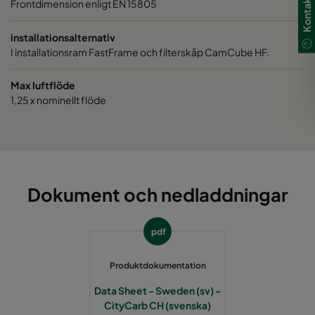
Kontakta oss
Frontdimension enligt EN 15805
installationsalternativ
I installationsram FastFrame och filterskåp CamCube HF.
Max luftflöde
1,25 x nominellt flöde
Dokument och nedladdningar
pdf
Produktdokumentation
Data Sheet - Sweden (sv) -
CityCarb CH (svenska)