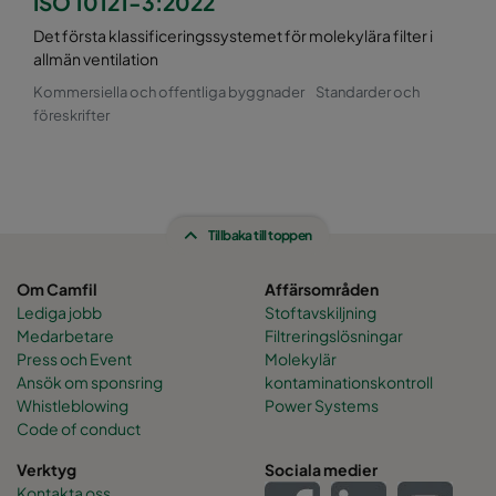
ISO 10121-3:2022
Det första klassificeringssystemet för molekylära filter i
allmän ventilation
Kommersiella och offentliga byggnader
Standarder och
föreskrifter
Tillbaka till toppen
Om Camfil
Affärsområden
Lediga jobb
Stoftavskiljning
Medarbetare
Filtreringslösningar
Press och Event
Molekylär
Ansök om sponsring
kontaminationskontroll
Whistleblowing
Power Systems
Code of conduct
Verktyg
Sociala medier
Kontakta oss