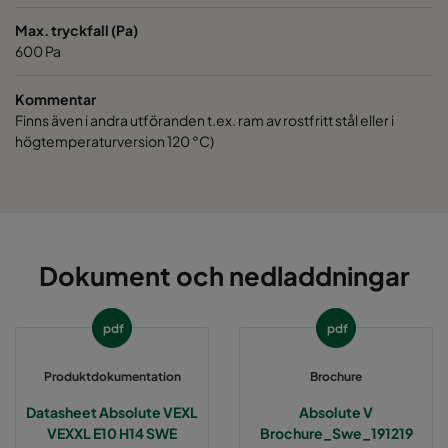
Max. tryckfall (Pa)
600 Pa
Kommentar
Finns även i andra utföranden t.ex. ram av rostfritt stål eller i
högtemperaturversion 120 °C)
Dokument och nedladdningar
pdf
pdf
Produktdokumentation
Brochure
Datasheet Absolute VEXL
Absolute V
VEXXL E10 H14 SWE
Brochure_Swe_191219