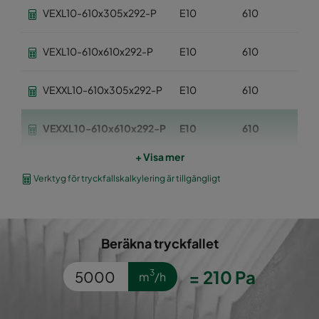
VEXL10-610x305x292-P
E10
610
30
VEXL10-610x610x292-P
E10
610
61
VEXXL10-610x305x292-P
E10
610
30
VEXXL10-610x610x292-P
E10
610
61
+ Visa mer
VEXL11-610x305x292-P
E11
610
30
Verktyg för tryckfallskalkylering är tillgängligt
VEXL11-610x610x292-P
E11
610
61
Beräkna tryckfallet
VEXL12-610x305x292-P
E12
610
30
=
210
Pa
3
m
/h
VEXL12-610x610x292-P
E12
610
61