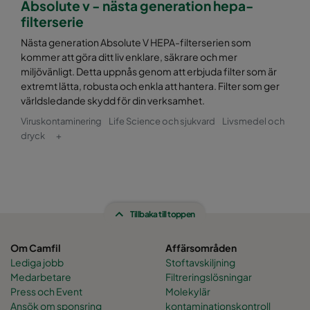
Absolute v - nästa generation hepa-
filterserie
Nästa generation Absolute V HEPA-filterserien som
kommer att göra ditt liv enklare, säkrare och mer
miljövänligt. Detta uppnås genom att erbjuda filter som är
extremt lätta, robusta och enkla att hantera. Filter som ger
världsledande skydd för din verksamhet.
Viruskontaminering
Life Science och sjukvard
Livsmedel och
dryck
+
Tillbaka till toppen
Om Camfil
Affärsområden
Lediga jobb
Stoftavskiljning
Medarbetare
Filtreringslösningar
Press och Event
Molekylär
Ansök om sponsring
kontaminationskontroll