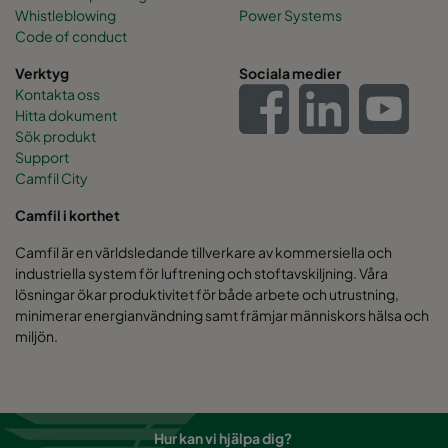
Whistleblowing
Power Systems
Code of conduct
Verktyg
Sociala medier
Kontakta oss
Hitta dokument
Sök produkt
Support
Camfil City
Camfil i korthet
Camfil är en världsledande tillverkare av kommersiella och
industriella system för luftrening och stoftavskiljning. Våra
lösningar ökar produktivitet för både arbete och utrustning,
minimerar energianvändning samt främjar människors hälsa och
miljön.
Hur kan vi hjälpa dig?