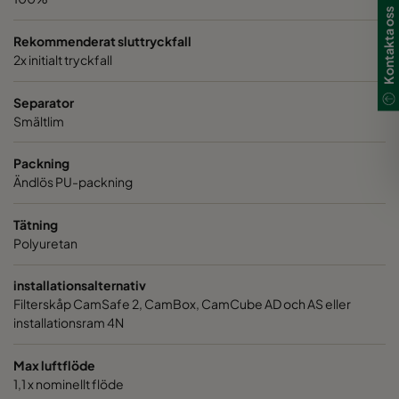
Kontakta oss
Rekommenderat sluttryckfall
2x initialt tryckfall
Separator
Smältlim
Packning
Ändlös PU-packning
Tätning
Polyuretan
installationsalternativ
Filterskåp CamSafe 2, CamBox, CamCube AD och AS eller
installationsram 4N
Max luftflöde
1,1 x nominellt flöde