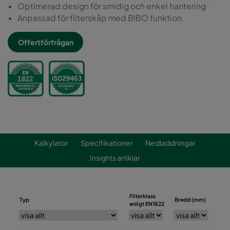
Optimerad design för smidig och enkel hantering
Anpassad för filterskåp med BIBO funktion
Offertförfrågan
Kalkylator
Specifikationer
Nedladdningar
Insights artiklar
Filterklass
Typ
Bredd (mm)
Höj
enligt EN1822