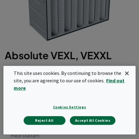
Absolute VEXL, VEXXL
HEPA-filter med bästa prestanda för applikationer
This site uses cookies. By continuing to browse the
med mycket högt luftflöde. V-bankskonstruktion
site, you are agreeing to our use of cookies.
Find out
med modern stålram som kombinerar högsta
more
kapacitet med lägsta tryckfall och vikt.
Helmodulsstorlek 610x610x292 mm
Cookies Settings
Ny generation som ger 23% energibesparing jämfört
Reject All
Accept All Cookies
med marknadens genomsnitt
Branschens lättaste HEPA-filter i V-banksutförande
med stålram