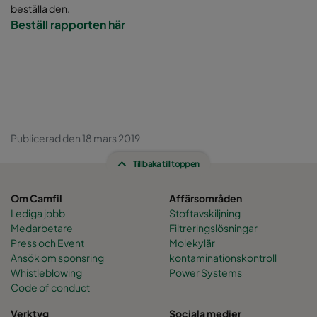
beställa den.
Beställ rapporten här
Publicerad den 18 mars 2019
Tillbaka till toppen
Om Camfil
Affärsområden
Lediga jobb
Stoftavskiljning
Medarbetare
Filtreringslösningar
Press och Event
Molekylär
Ansök om sponsring
kontaminationskontroll
Whistleblowing
Power Systems
Code of conduct
Verktyg
Sociala medier