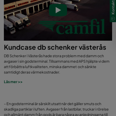
Kontakta oss
Kundcase db schenker västerås
DB Schenker i Västerås hade stora problem med damm och
avgaser i sin godsterminal. Tillsammans med APS hjälpte vi dem
att förbättra luftkvaliteten, minska dammet och sänkte
samtidigt deras värmekostnader.
Läs mer >>
– En godsterminal är särskilt utsatt när det gäller smuts och
skadliga partiklar i luften. Avgaser från lastbilar, truckar i rörelse
och allmänt damm från gods är bara några av anledningarna till