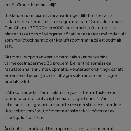
en försämrad inomhusmiljö.
Bristande inomhusmiljö var anledningen till att luftrenarna
installerades i terminalen för några år sedan. Camfils luftrenare
CamCleaner 30000 och 6000 monterades på strategiska
platser i taket och på väggarna, för att rena så stora mängder luft
som möjligt och samtidigt rikta luftströmmarna på ett optimalt
sätt.
Siffrorna i rapporten visar att terminalen kan sänka sina
värmekostnader med 30 procent. De rent hälsomässiga
resultaten har ännu inte uppmätts. Relaterad forskning visar att
en renare arbetsmiljö bidrar till lägre sjukfrånvaro och högre
produktivitet.
– Alla som arbetar i terminalen är nöjda. Luften är friskare och
temperaturen är betydligt jämnare, säger Lennart. Vår
arbetsutrustning som truckar och sensorer slits dessutom inte
lika snabbt som förut, eftersom känslig teknik påverkas av
skadliga luftpartiklar.
Är du intresserad av att läsa rapporten är du välkommen att