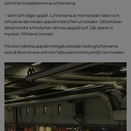
och efter installationen av luftrenarna.
– Varm luft stiger uppåt. Luftrenarna är monterade i taket och
cirkulerar den redan uppvärmda luften ut i lokalen. Då behöver
alltså mindre luftvolymer värmas upp på nytt. Där sparar vi
mycket, förklarar Lennart.
Förutom sänkta uppvärmningskostnader bidrog luftrenarna
också till en renare och mer hälsosam inomhusmiljö i terminalen.