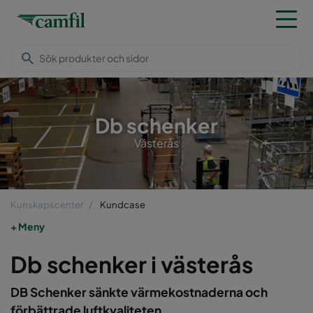
Db schenker
Västerås
Kunskapscenter
Kundcase
Meny
Db schenker i västerås
DB Schenker sänkte värmekostnaderna och
förbättrade luftkvaliteten.