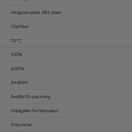
Helgjuten plast, ABS-plast
Glasfiber
70°C
100%
600 Pa
Smältlim
Ändlös PU-packning
Stådgaller för filterpaket
Polyuretan