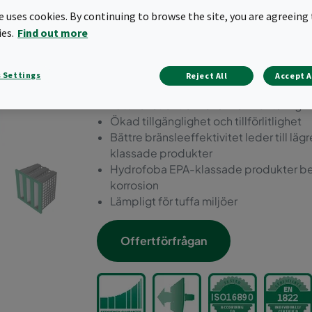
filter. Det är lämpligt för al
te uses cookies. By continuing to browse the site, you are agreeing 
säkerhet/tillförlitlighet är v
ies.
Find out more
korrosiva/fuktiga/våta för
 Settings
Reject All
Accept A
Statiskt luftfilter med längre livslängd o
Lätt konstruktion för enkel montering
Ökad tillgänglighet och tillförlitlighet
Bättre bränsleeffektivitet leder till 
klassade produkter
Hydrofoba EPA-klassade produkter be
korrosion
Lämpligt för tuffa miljöer
Offertförfrågan