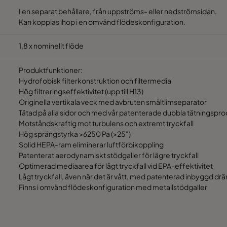
I en separat behållare, från uppströms- eller nedströmsidan.
Kan kopplas ihop i en omvänd flödeskonfiguration.
1,8 x nominellt flöde
Produktfunktioner:
Hydrofobisk filterkonstruktion och filtermedia
Hög filtreringseffektivitet (upp till H13)
Originella vertikala veck med avbruten smältlimseparator
Tätad på alla sidor och med vår patenterade dubbla tätningspr
Motståndskraftig mot turbulens och extremt tryckfall
Hög sprängstyrka >6250 Pa (>25")
Solid HEPA-ram eliminerar luftförbikoppling
Patenterat aerodynamiskt stödgaller för lägre tryckfall
Optimerad mediaarea för lågt tryckfall vid EPA-effektivitet
Lågt tryckfall, även när det är vått, med patenterad inbyggd dr
Finns i omvänd flödeskonfiguration med metallstödgaller