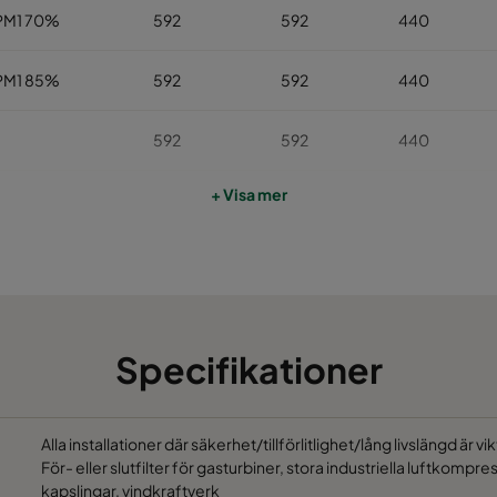
PM1 70%
592
592
440
PM1 85%
592
592
440
592
592
440
+ Visa mer
592
592
440
592
592
440
Specifikationer
Alla installationer där säkerhet/tillförlitlighet/lång livslängd är
För- eller slutfilter för gasturbiner, stora industriella luftkom
kapslingar, vindkraftverk