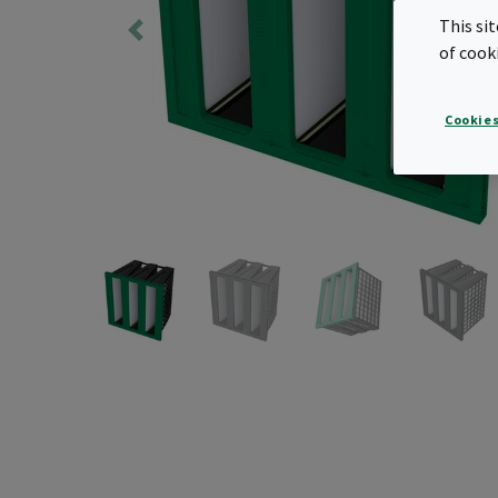
This si
of cook
Cookies