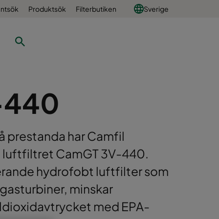
ntsök
Produktsök
Filterbutiken
Sverige
-440
å prestanda har Camfil
 luftfiltret CamGT 3V-440.
erande hydrofobt luftfilter som
 gasturbiner, minskar
oldioxidavtrycket med EPA-