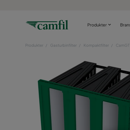
Produkter
Bran
Produkter
Gasturbinfilter
Kompaktfilter
CamGT