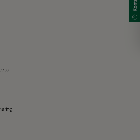
ocess
änering