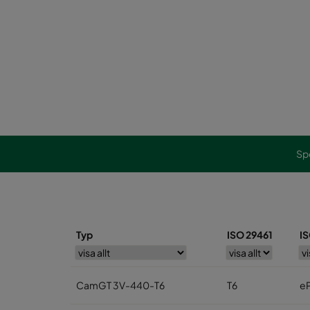
Spe
Typ
ISO 29461
I
CamGT 3V-440-T6
T6
e