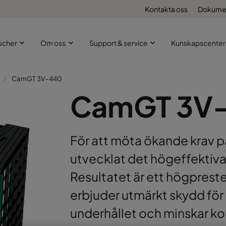
Kontakta oss
Dokume
scher
Om oss
Support & service
Kunskapscenter
CamGT 3V-440
CamGT 3V
För att möta ökande krav p
utvecklat det högeffektiva
Resultatet är ett högprest
erbjuder utmärkt skydd för
underhållet och minskar k