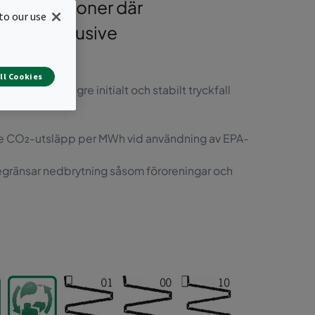
la installationer där
to our use
iktigt, inklusive
hållanden.
ll Cookies
ch betydligt lägre initialt och stabilt tryckfall
lägre CO₂-utsläpp per MWh vid användning av EPA-
gränsar nedbrytning såsom föroreningar och