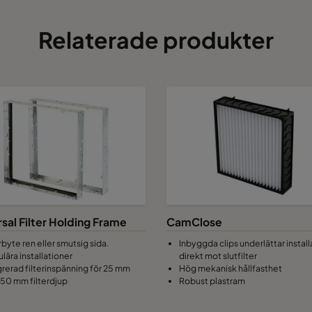
Relaterade produkter
sal Filter Holding Frame
CamClose
rbyte ren eller smutsig sida.
Inbyggda clips underlättar install
lära installationer
direkt mot slutfilter
grerad filterinspänning för 25 mm
Hög mekanisk hållfasthet
r 50 mm filterdjup
Robust plastram