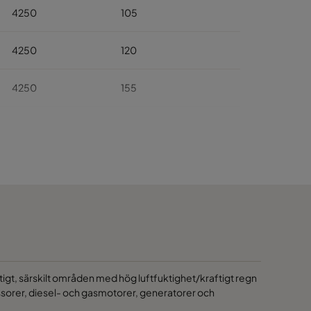
4250
105
4250
120
4250
155
4250
175
4250
310
 viktigt, särskilt områden med hög luftfuktighet/kraftigt regn
pressorer, diesel- och gasmotorer, generatorer och