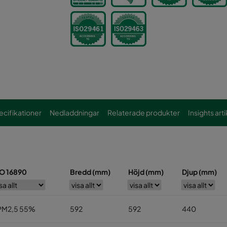
cifikationer
Nedladdningar
Relaterade produkter
Insights arti
SO 16890
Bredd (mm)
Höjd (mm)
Djup (mm)
PM2,5 55%
592
592
440