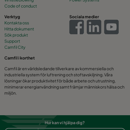
Code of conduct
Verktyg
Sociala medier
Kontakta oss
Hitta dokument
Sök produkt
Support
Camfil City
Camfil i korthet
Camfil är en världsledande tillverkare av kommersiella och
industriella system för luftrening och stoftavskiljning. Våra
lösningar ökar produktivitet för både arbete och utrustning,
minimerar energianvändning samt främjar människors hälsa och
miljön.
Hur kan vi hjälpa dig?