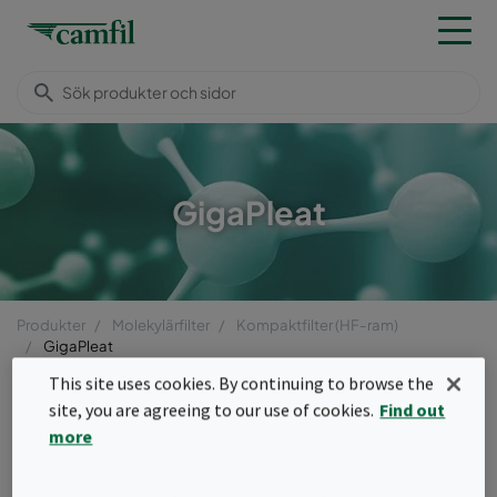
GigaPleat
Produkter
Molekylärfilter
Kompaktfilter (HF-ram)
GigaPleat
Meny
This site uses cookies. By continuing to browse the
site, you are agreeing to our use of cookies.
Find out
GigaPleat
more
GigaPleat kompaktfilter är produkter med