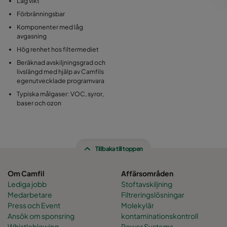
Låg vikt
Förbränningsbar
Komponenter med låg
avgasning
Hög renhet hos filtermediet
Beräknad avskiljningsgrad och
livslängd med hjälp av Camfils
egenutvecklade programvara
Typiska målgaser: VOC, syror,
baser och ozon
Tillbaka till toppen
Om Camfil
Affärsområden
Lediga jobb
Stoftavskiljning
Medarbetare
Filtreringslösningar
Press och Event
Molekylär
Ansök om sponsring
kontaminationskontroll
Whistleblowing
Power Systems