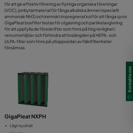
för att ge effektiv filtrering av flyktiga organiska föreningar
(VOC), jonbytarmaterial för fånga alkaliska ämnen (speciellt
ammoniak NH3) och kemiskt impregnerat kol för att fånga syror.
GigaPleat boxfilter testas för utgasning och partikelavgivning
för att uppfylla de föreskrifter som finns på hög renlighet i
renrumsmiljöer och förhindra att livslängden på HEPA- och
ULPA-filter som finns på utloppssidan av fläktfiltenheter
försämras.
Kontakta oss
GigaPleat NXPH
Lågt tryckfall