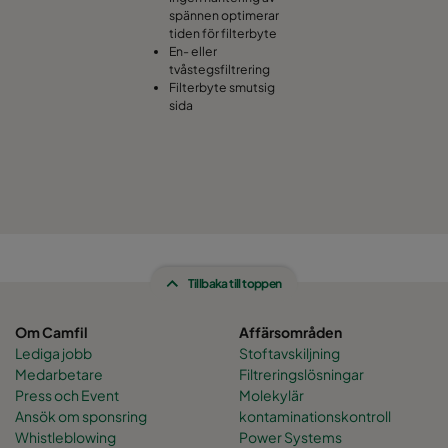
spännen optimerar
tiden för filterbyte
En- eller
tvåstegsfiltrering
Filterbyte smutsig
sida
Tillbaka till toppen
Om Camfil
Affärsområden
Lediga jobb
Stoftavskiljning
Medarbetare
Filtreringslösningar
Press och Event
Molekylär
Ansök om sponsring
kontaminationskontroll
Whistleblowing
Power Systems