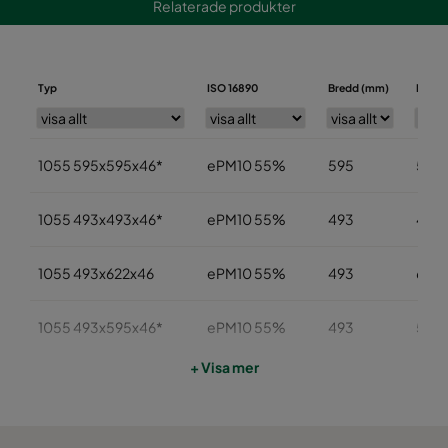
Relaterade produkter
Typ
ISO 16890
Bredd (mm)
Höjd 
1055 595x595x46*
ePM10 55%
595
595
1055 493x493x46*
ePM10 55%
493
493
1055 493x622x46
ePM10 55%
493
622
1055 493x595x46*
ePM10 55%
493
595
+ Visa mer
1055 393x622x46
ePM10 55%
393
622
1055 393x493x46
ePM10 55%
393
493