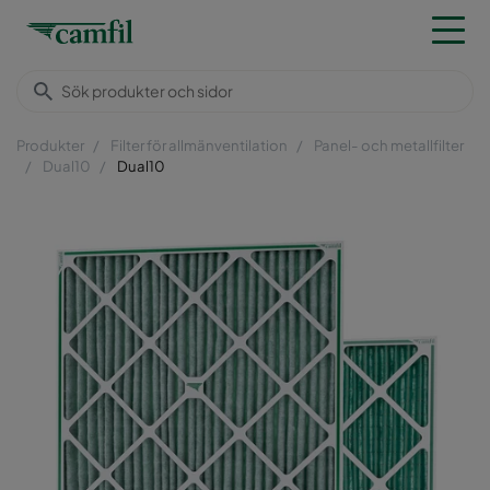
Produkter
Filter för allmänventilation
Panel- och metallfilter
Dual10
Dual10