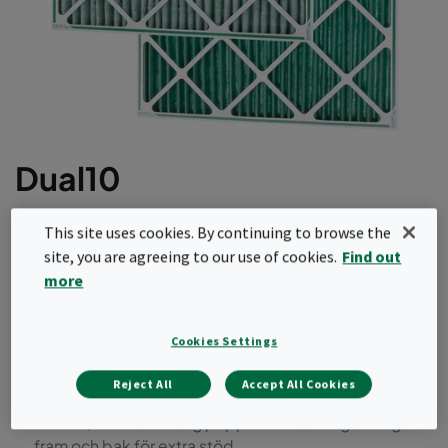
Dual10
Dual10 har utformats för att användas i
This site uses cookies. By continuing to browse the
förfiltreringssteget för att säkerställa optimala
site, you are agreeing to our use of cookies.
Find out
arbetsförhållanden i HVAC-systemet och har en
more
fuktbeständig pappram som ger extraordinär
prestanda och förlängd livslängd. Det minskade
Cookies Settings
antalet filterbyten gör Dual10 till ett av de mest
hållbara förfiltren på marknaden.
Reject All
Accept All Cookies
Hållbar, fuktbeständig pappram med diagonalt galler
fram och bak för extra stöd