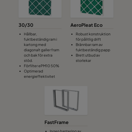
30/30
AeroPleat Eco
Hållbar,
Robust konstruktion
fuktbeständig ram i
för pålitlig drift
kartong med
Brännbar ram av
diagonalt galler fram
fuktbeständig papp
och bak för extra
Brett utbud av
stöd.
storlekar
Förfilter ePM10 50%
Optimerad
energieffektivitet
FastFrame
Ingen hantering av