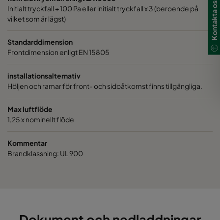
Kontakta oss
Initialt tryckfall + 100 Pa eller initialt tryckfall x 3 (beroende på
vilket som är lägst)
Standarddimension
Frontdimension enligt EN 15805
installationsalternativ
Höljen och ramar för front- och sidoåtkomst finns tillgängliga.
Max luftflöde
1,25 x nominellt flöde
Kommentar
Brandklassning: UL 900
Dokument och nedladdningar