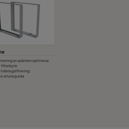
me
ntering av spännen optimerar
r filterbyte
r tvåstegsfiltrering
te smutsig sida