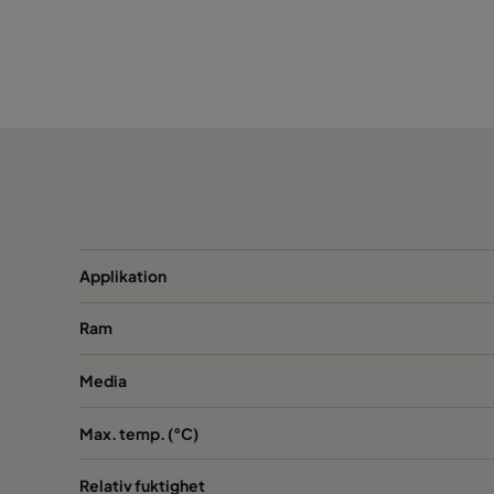
1055 393x622x46
ePM10 55%
393
1055 393x493x46
ePM10 55%
393
1055 289x595x46*
ePM10 55%
289
1055 595x595x95*
ePM10 55%
595
1055 493x493x95*
ePM10 55%
493
Applikation
Ram
1055 493x622x95
ePM10 55%
493
Media
1055 493x595x95*
ePM10 55%
493
Max. temp. (°C)
1055 393x622x95
ePM10 55%
393
Relativ fuktighet