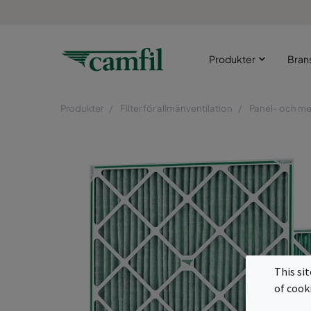
Produkter
Bran
Produkter
Filter för allmänventilation
Panel- och met
This si
of cook