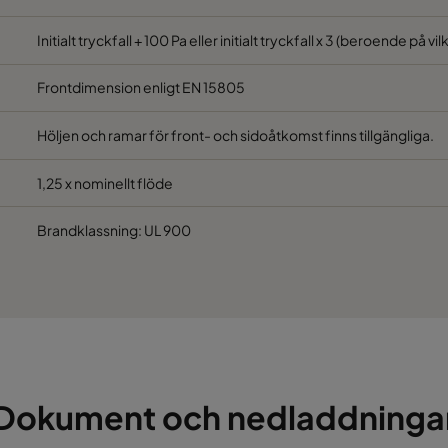
493
95
1900
65
Initialt tryckfall + 100 Pa eller initialt tryckfall x 3 (beroende på vi
595
95
1700
65
Frontdimension enligt EN 15805
Höljen och ramar för front- och sidoåtkomst finns tillgängliga.
1,25 x nominellt flöde
Brandklassning: UL 900
Dokument och nedladdninga