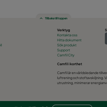
Tillbaka till toppen
Verktyg
S
Kontakta oss
Hitta dokument
ll
Sök produkt
Support
Camfil City
Camfil i korthet
Camfil är en världsledande tillv
luftrening och stoftavskiljning. 
utrustning, minimerar energianv