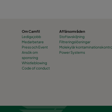
Om Camfil
Affärsområden
Lediga jobb
Stoftavskiljning
Medarbetare
Filtreringslösningar
Press och Event
Molekylär kontaminationskontro
Ansök om
Power Systems
sponsring
Whistleblowing
Code of conduct