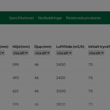
Specifikationer
Nedladdningar
Relaterade produkter
 (mm)
Höjd (mm)
Djup (mm)
Luftflöde (m3/h)
Initialt tryckf
595
46
3400
70
493
46
2400
70
622
46
3000
70
595
46
2800
70