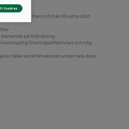
naden.
ll Cookies
gonalt galler fram och bak för extra stöd
ilter
er beroende på tillämpning
ontinuerlig filtreringseffektivitet och hög
aller håller veckformationen under hela dess