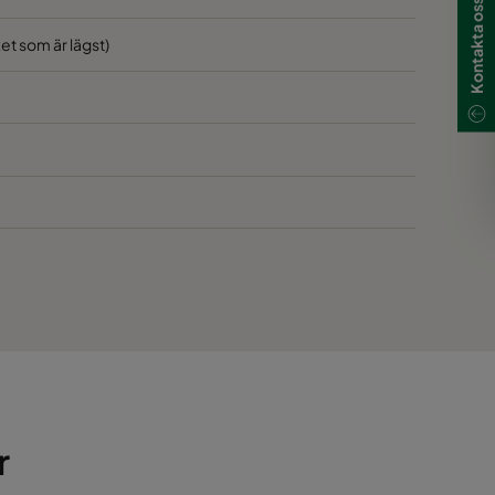
Kontakta oss
D
lket som är lägst)
D
r