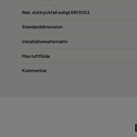
1055 393x493x95
ePM10 55%
393
Rek. sluttryckfall enligt EN13053
1055 289x595x95*
ePM10 55%
289
Standarddimension
installationsalternativ
Max luftflöde
Kommentar