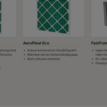
AeroPleat Eco
FastFra
 kartong med
Robust konstruktion för pålitlig drift
Ingen ha
för extra
Brännbar ram av fuktbeständig papp
tiden fö
Brett utbud av storlekar
En- elle
Filterby
t