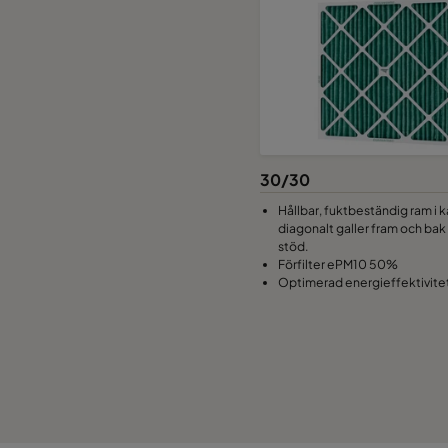
30/30
Hållbar, fuktbeständig ram i
diagonalt galler fram och bak 
stöd.
Förfilter ePM10 50%
Optimerad energieffektivite