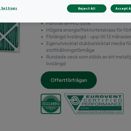
hållbara förfiltren på mark
 Settings
Reject All
Accept A
Hållbar, fuktbeständig pappram med dia
Förfilter ePM10 55%
Högsta energieffektivitetsklass för förf
Förlängd livslängd - upp till 12 månad
Egenutvecklat dubbelskiktat media för k
stofthållningsförmåga
Rundade veck som stöds av ett metallg
livslängd
Offertförfrågan