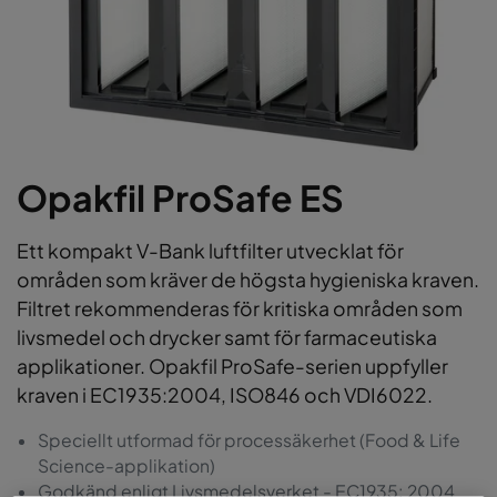
Opakfil ProSafe ES
Ett kompakt V-Bank luftfilter utvecklat för
områden som kräver de högsta hygieniska kraven.
Filtret rekommenderas för kritiska områden som
livsmedel och drycker samt för farmaceutiska
applikationer. Opakfil ProSafe-serien uppfyller
kraven i EC1935:2004, ISO846 och VDI6022.
Speciellt utformad för processäkerhet (Food & Life
Science-applikation)
Godkänd enligt Livsmedelsverket - EC1935: 2004