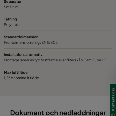
Separator
Smältlim
Tätning
Polyuretan
Standarddimension
Frontdimension enligt EN 15805
installationsalternativ
Montageramar av typ fastframe eller filterskåp CamCube HF
Max luftflöde
1,25 x nominellt flöde
Kontakta oss
Dokument och nedladdningar