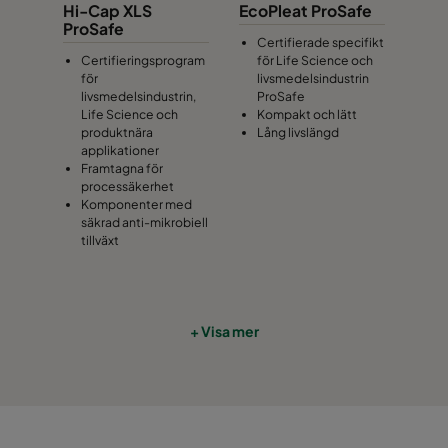
Hi-Cap XLS
EcoPleat ProSafe
ProSafe
Certifierade specifikt
Certifieringsprogram
för Life Science och
för
livsmedelsindustrin
livsmedelsindustrin,
ProSafe
Life Science och
Kompakt och lätt
produktnära
Lång livslängd
applikationer
Framtagna för
processäkerhet
Komponenter med
säkrad anti-mikrobiell
tillväxt
+ Visa mer