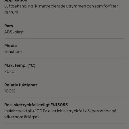
Luftbehandling i klimatreglerade utrymmen och som förfilter i
renrum
Ram
ABS-plast
Media
Glasfiber
Max. temp. (°C)
70ºC
Relativ fuktighet
100%
Rek. sluttryckfall enligt EN13053
Initialt tryckfall + 100 Pa eller initialt tryckfall x 3 (beroende på
vilket som är lägst)