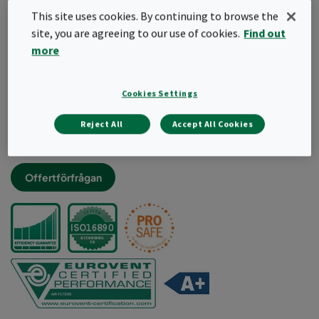
Antimikrobiell tillväxtcertifierad (ISO846 - VDI6022)
This site uses cookies. By continuing to browse the
Det senaste utvecklade glasfibermediet med hög
site, you are agreeing to our use of cookies.
Find out
vattenavstötning
more
QR-kod för snabb åtkomst till information och
certifikat
Låg energikostnad
Cookies Settings
Lång livslängd
Reject All
Accept All Cookies
Snabb, enkel och säker filtermontering
Certifierat utförande optimerat för LCC
Offertförfrågan