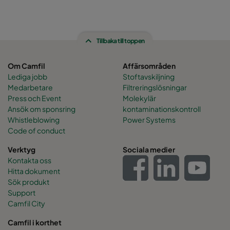
Tillbaka till toppen
Om Camfil
Affärsområden
Lediga jobb
Stoftavskiljning
Medarbetare
Filtreringslösningar
Press och Event
Molekylär
Ansök om sponsring
kontaminationskontroll
Whistleblowing
Power Systems
Code of conduct
Verktyg
Sociala medier
Kontakta oss
Hitta dokument
Sök produkt
Support
Camfil City
Camfil i korthet