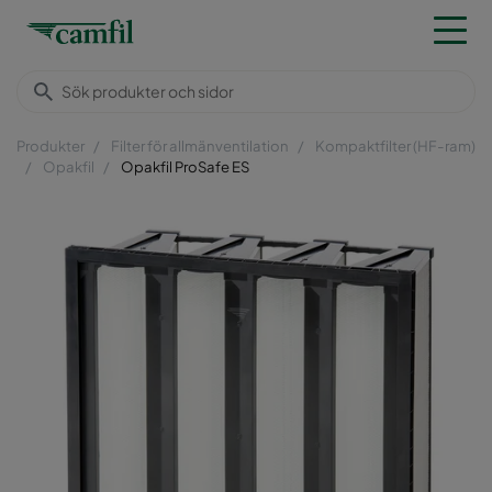
Produkter
Filter för allmänventilation
Kompaktfilter (HF-ram)
Opakfil
Opakfil ProSafe ES