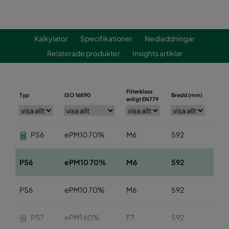
Kalkylator
Specifikationer
Nedladdningar
Relaterade produkter
Insights artiklar
Filterklass
Typ
ISO 16890
Bredd (mm)
Höjd
enligt EN779
PS6
ePM10 70%
M6
592
592
PS6
ePM10 70%
M6
592
49
PS6
ePM10 70%
M6
592
287
PS7
ePM1 60%
F7
592
592