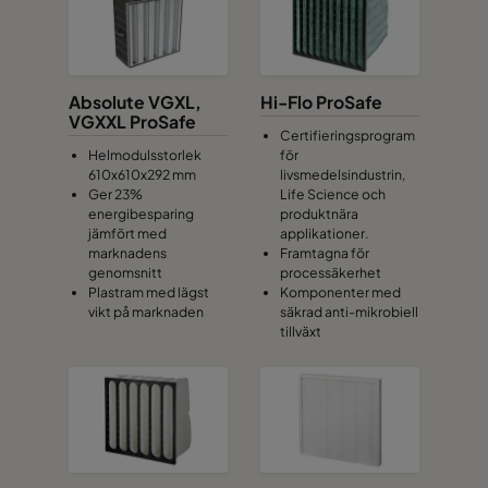
Absolute VGXL,
Hi-Flo ProSafe
VGXXL ProSafe
Certifieringsprogram
Helmodulsstorlek
för
610x610x292 mm
livsmedelsindustrin,
Ger 23%
Life Science och
energibesparing
produktnära
jämfört med
applikationer.
marknadens
Framtagna för
genomsnitt
processäkerhet
Plastram med lägst
Komponenter med
vikt på marknaden
säkrad anti-mikrobiell
tillväxt