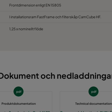
Frontdimension enligt EN 15805
I installationsram FastFrame och filterskåp CamCube HF.
1,25 x nominellt flöde
Dokument och nedladdninga
pdf
pdf
Produktdokumentation
Technical documentation