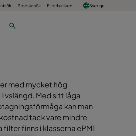
ntsök
Produktsök
Filterbutiken
Sverige
lter med mycket hög
 livslängd. Med sitt låga
pptagningsförmåga kan man
skostnad tack vare mindre
 filter finns i klasserna ePM1