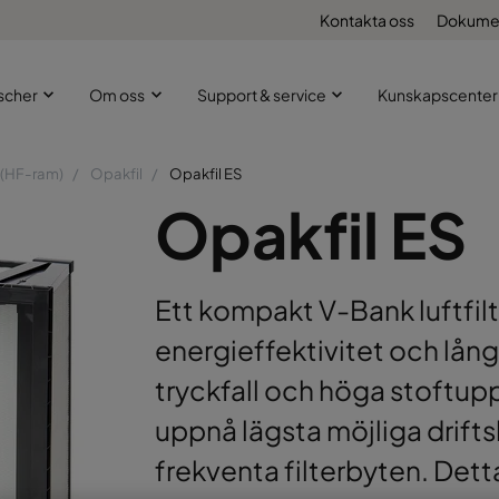
Kontakta oss
Dokume
scher
Om oss
Support & service
Kunskapscenter
 (HF-ram)
Opakfil
Opakfil ES
Opakfil ES
Ett kompakt V-Bank luftfi
energieffektivitet och lång
tryckfall och höga stoftu
uppnå lägsta möjliga drift
frekventa filterbyten. Detta