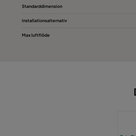
Standarddimension
installationsalternativ
Max luftflöde