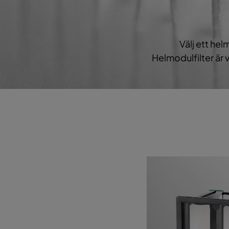
Opakfil ES 0180
ePM1 80%
F9
Opakfil ES 2550
ePM2,5 50%
Välj ett hel
Helmodulfilter är
Opakfil ES 2550
ePM2,5 50%
Opakfil ES 2550
ePM2,5 50%