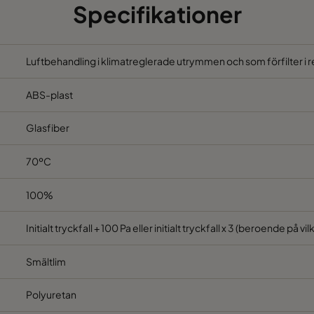
Specifikationer
Luftbehandling i klimatreglerade utrymmen och som förfilter i 
ABS-plast
Glasfiber
70ºC
100%
Initialt tryckfall + 100 Pa eller initialt tryckfall x 3 (beroende på vi
Smältlim
Polyuretan