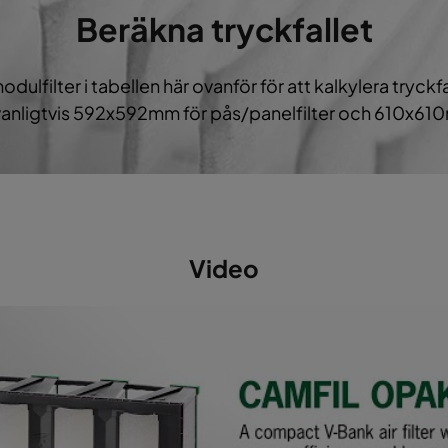
592
287
296
1700
Beräkna tryckfallet
592
592
296
3400
modulfilter i tabellen här ovanför för att kalkylera tryck
 vanligtvis 592x592mm för pås/panelfilter och 610x610m
592
490
296
2800
592
287
296
1700
Video