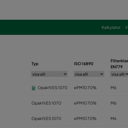
Kalkylator
V
Filterkla
Typ
ISO 16890
EN779
Opakfil ES 1070
ePM10 70%
M6
Opakfil ES 1070
ePM10 70%
M6
Opakfil ES 1070
ePM10 70%
M6