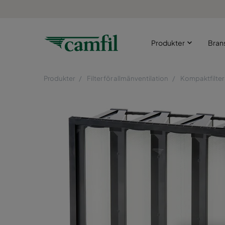
Produkter
Bran
Produkter
Filter för allmänventilation
Kompaktfilter