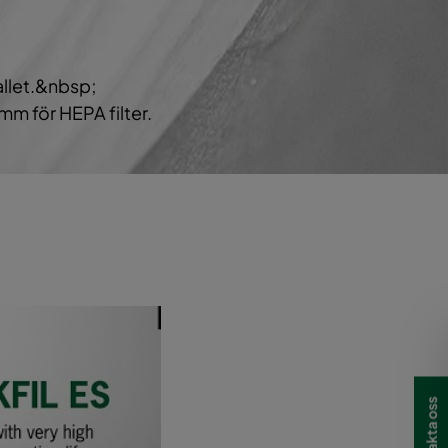
90
A
60
739
A
fallet.&nbsp;
m för HEPA filter.
60
A
60
A
Kontakta oss