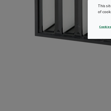
This si
of cook
Cookies