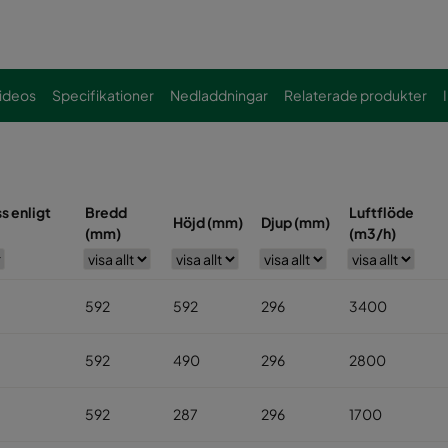
ideos
Specifikationer
Nedladdningar
Relaterade produkter
ss enligt
Bredd
Luftflöde
Höjd (mm)
Djup (mm)
(mm)
(m3/h)
592
592
296
3400
592
490
296
2800
592
287
296
1700