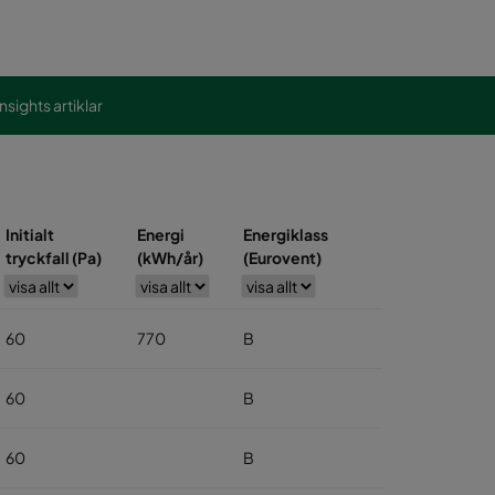
Insights artiklar
Initialt
Energi
Energiklass
tryckfall (Pa)
(kWh/år)
(Eurovent)
60
770
B
60
B
60
B