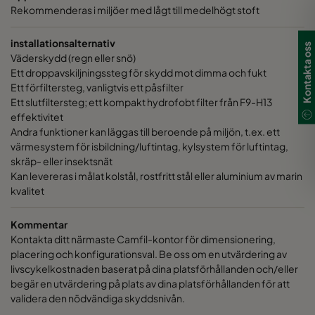
Rekommenderas i miljöer med lågt till medelhögt stoft
installationsalternativ
Kontakta oss
Väderskydd (regn eller snö)
Ett droppavskiljningssteg för skydd mot dimma och fukt
Ett förfiltersteg, vanligtvis ett påsfilter
Ett slutfiltersteg; ett kompakt hydrofobt filter från F9-H13
effektivitet
Andra funktioner kan läggas till beroende på miljön, t.ex. ett
värmesystem för isbildning/luftintag, kylsystem för luftintag,
skräp- eller insektsnät
Kan levereras i målat kolstål, rostfritt stål eller aluminium av marin
kvalitet
Kommentar
Kontakta ditt närmaste Camfil-kontor för dimensionering,
placering och konfigurationsval. Be oss om en utvärdering av
livscykelkostnaden baserat på dina platsförhållanden och/eller
begär en utvärdering på plats av dina platsförhållanden för att
validera den nödvändiga skyddsnivån.