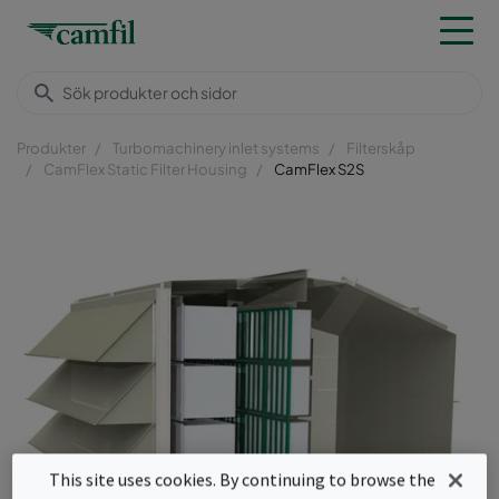
Produkter
Turbomachinery inlet systems
Filterskåp
CamFlex Static Filter Housing
CamFlex S2S
This site uses cookies. By continuing to browse the