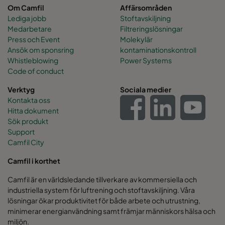
Om Camfil
Affärsområden
Lediga jobb
Stoftavskiljning
Medarbetare
Filtreringslösningar
Press och Event
Molekylär
Ansök om sponsring
kontaminationskontroll
Whistleblowing
Power Systems
Code of conduct
Verktyg
Sociala medier
Kontakta oss
Hitta dokument
Sök produkt
Support
Camfil City
Camfil i korthet
Camfil är en världsledande tillverkare av kommersiella och
industriella system för luftrening och stoftavskiljning. Våra
lösningar ökar produktivitet för både arbete och utrustning,
minimerar energianvändning samt främjar människors hälsa och
miljön.