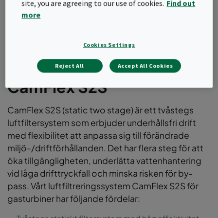
site, you are agreeing to our use of cookies.
Find out
more
Cookies Settings
Reject All
Accept All Cookies
CamFlex S2S
CamFlex S2S (static two stage) är ett tvåstegs
luftfiltersystem som erbjuder underhållsfri drift
med flexibilitet att anpassa sig till förändrade
miljö-/driftförhållanden. Det har flera steg för att
öka tillgängligheten, underlätta vattenhantering
vid låga drifttryckfall och minska risken för by-
pass. Vårt luftfiltreringssystem CamFlex S2S för
gasturbiner har följande fördelar: