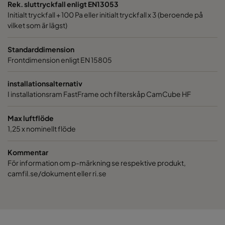
1050 490x490x370-5
ePM10 50%
490
Rek. sluttryckfall enligt EN13053
Initialt tryckfall + 100 Pa eller initialt tryckfall x 3 (beroende på
vilket som är lägst)
1050 287x592x370-3
ePM10 50%
287
Standarddimension
0160 592x592x640-10
ePM1 60%
592
Frontdimension enligt EN 15805
0160 592x287x640-10
ePM1 60%
592
installationsalternativ
I installationsram FastFrame och filterskåp CamCube HF
0160 592x490x640-10
ePM1 60%
592
Max luftflöde
1,25 x nominellt flöde
0160 490x592x640-8
ePM1 60%
490
Kommentar
För information om p-märkning se respektive produkt,
0160 490x490x640-8
ePM1 60%
490
camfil.se/dokument eller ri.se
0160 287x592x640-5
ePM1 60%
287
0160 287x287x640-5
ePM1 60%
287