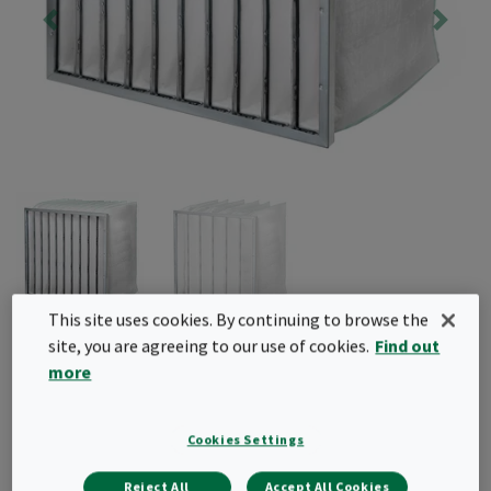
This site uses cookies. By continuing to browse the
Cam-Flo ES
site, you are agreeing to our use of cookies.
Find out
more
Premiumutbud av påsfilter med syntetmedia.
Senaste generationen nanowavematerial
Cookies Settings
kombinerar lågt initialtryckfall med god
stofthållningsförmåga vilket ger lång livslängd
Reject All
Accept All Cookies