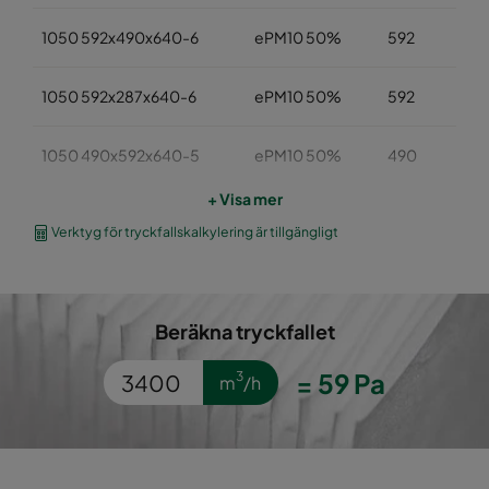
1050 592x490x640-6
ePM10 50%
592
1050 592x287x640-6
ePM10 50%
592
1050 490x592x640-5
ePM10 50%
490
+ Visa mer
1050 490x490x640-5
ePM10 50%
490
Verktyg för tryckfallskalkylering är tillgängligt
1050 287x592x640-3
ePM10 50%
287
Beräkna tryckfallet
1050 592x592x520-6
ePM10 50%
592
=
59
Pa
3
m
/h
1050 592x490x520-6
ePM10 50%
592
1050 592x287x520-6
ePM10 50%
592