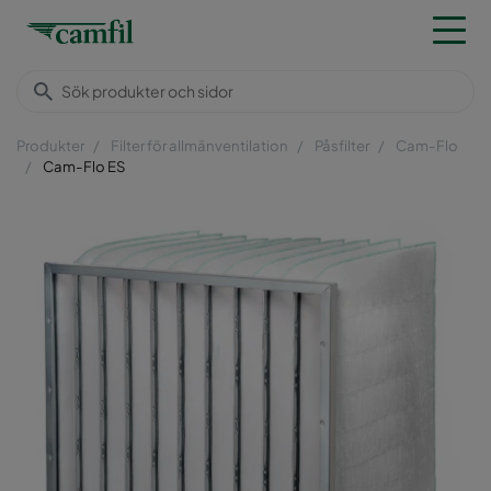
Produkter
Filter för allmänventilation
Påsfilter
Cam-Flo
Cam-Flo ES