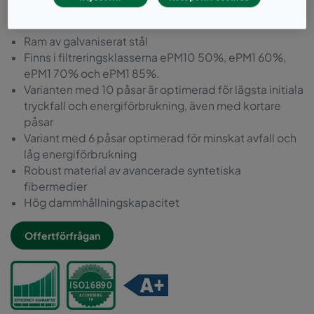
och låg energiförbrukning.
Ram av galvaniserat stål
Finns i filtreringsklasserna ePM10 50%, ePM1 60%,
ePM1 70% och ePM1 85%.
Varianten med 10 påsar är optimerad för lägsta initiala
tryckfall och energiförbrukning, även med kortare
påsar
Variant med 6 påsar optimerad för minskat avfall och
låg energiförbrukning
Robust material av avancerade syntetiska
fibermedier
Hög dammhållningskapacitet
Offertförfrågan