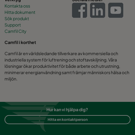
Kontakta oss
Hitta dokument
0170 592x592x370-10
ePM1 70%
592
Sök produkt
Support
0170 592x287x370-10
ePM1 70%
592
Camfil City
Camfil i korthet
0170 490x592x370-8
ePM1 70%
490
Camfil är en världsledande tillverkare av kommersiella och
industriella system för luftrening och stoftavskiljning. Våra
0170 287x592x370-5
ePM1 70%
287
lösningar ökar produktivitet för både arbete och utrustning,
minimerar energianvändning samt främjar människors hälsa och
miljön.
0170 287x287x370-5
ePM1 70%
287
0185 592x592x640-10
ePM1 85%
592
Hur kan vi hjälpa dig?
0185 592x490x640-10
ePM1 85%
592
Hitta en kontaktperson
0185 592x287x640-10
ePM1 85%
592