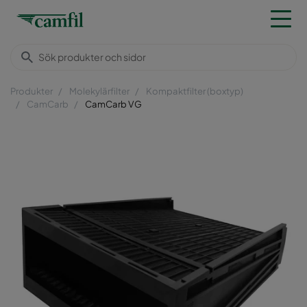
Produkter
Molekylärfilter
Kompaktfilter (boxtyp)
CamCarb
CamCarb VG