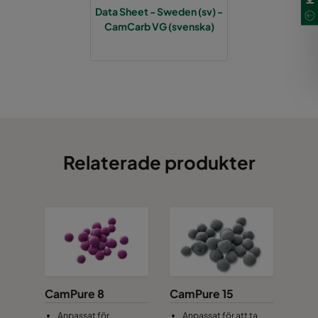
Data Sheet - Sweden (sv) -
CamCarb VG (svenska)
Relaterade produkter
CamPure 8
CamPure 15
Anpassat för
Anpassat för att ta