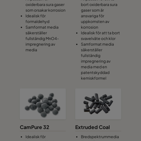
oxiderbara sura gaser
bort oxiderbara sura
som orsakar korrosion
gaser som är
Idealisk för
ansvariga för
formaldehyd
uppkomsten av
Samformat media
korrosion
säkerställer
Idealisk för att ta bort
fullständig MnO4-
svavelväte och klor
impregnering av
Samformat media
media
säkerställer
fullständig
impregnering av
media med en
patentskyddad
kemiskformel
CamPure 32
Extruded Coal
Idealisk för
Bredspektrummedia