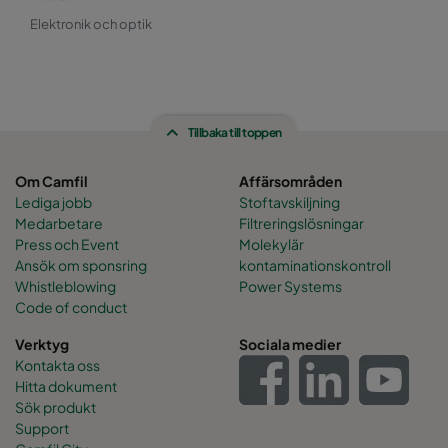
Elektronik och optik
Tillbaka till toppen
Om Camfil
Affärsområden
Lediga jobb
Stoftavskiljning
Medarbetare
Filtreringslösningar
Press och Event
Molekylär
Ansök om sponsring
kontaminationskontroll
Whistleblowing
Power Systems
Code of conduct
Verktyg
Sociala medier
Kontakta oss
Hitta dokument
Sök produkt
Support