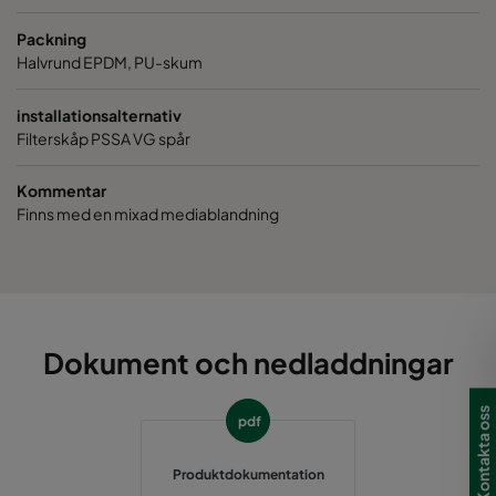
CamCarb VG440 VOC_O3_Acid_H2S
300
150
Packning
Halvrund EPDM, PU-skum
CamCarb VG440 VOC_O3_NO2_SO2
300
150
installationsalternativ
CamCarb VG440 Bases
300
150
Filterskåp PSSA VG spår
Kommentar
Finns med en mixad mediablandning
Dokument och nedladdningar
Kontakta oss
pdf
Produktdokumentation