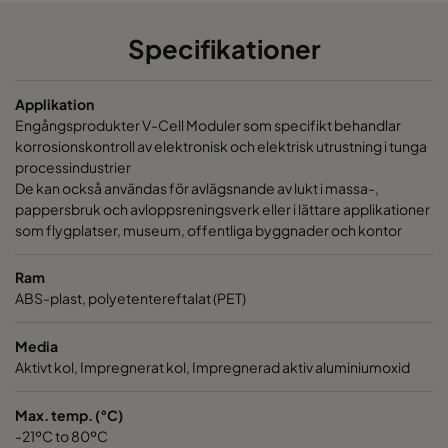
CamCarb VG300 VOC_O3_Acid_H2S
300
30
Specifikationer
CamCarb VG300 VOC_O3_NO2_SO2
300
30
Applikation
Engångsprodukter V-Cell Moduler som specifikt behandlar
CamCarb VG300 Bases
300
30
korrosionskontroll av elektronisk och elektrisk utrustning i tunga
processindustrier
De kan också användas för avlägsnande av lukt i massa-,
CamCarb VG440 SO2_H2S^³
300
150
pappersbruk och avloppsreningsverk eller i lättare applikationer
som flygplatser, museum, offentliga byggnader och kontor
CamCarb VG440 Acids_H2S^³
300
150
Ram
CamCarb VG440 VOC
300
150
ABS-plast, polyetentereftalat (PET)
Media
CamCarb VG440 H2S_Mercaptans
300
150
Aktivt kol, Impregnerat kol, Impregnerad aktiv aluminiumoxid
CamCarb VG440 Acids
300
150
Max. temp. (°C)
-21ºC to 80ºC