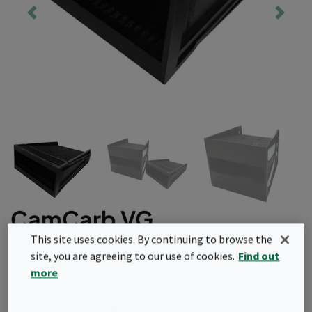
CamCarb VG
This site uses cookies. By continuing to browse the
Ett korrosionsbeständigt kompaktfilter i V-
site, you are agreeing to our use of cookies.
Find out
bankskonstruktion med molekylärmedia. Kan
more
fyllas med olika varianter av aktiverad
aluminiumoxid eller aktivt kol. Utmärkt för