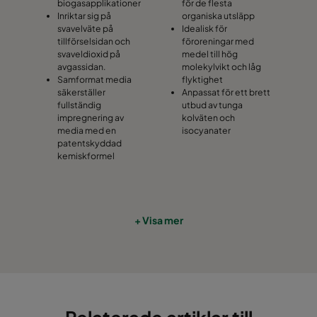
biogasapplikationer
för de flesta
Inriktar sig på
organiska utsläpp
svavelväte på
Idealisk för
tillförselsidan och
föroreningar med
svaveldioxid på
medel till hög
avgassidan.
molekylvikt och låg
Samformat media
flyktighet
säkerställer
Anpassat för ett brett
fullständig
utbud av tunga
impregnering av
kolväten och
media med en
isocyanater
patentskyddad
kemiskformel
+ Visa mer