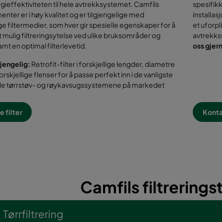
atorer og påvirker separasjonseffektiviteten så vel
telefonen
ieffektiviteten til hele avtrekksystemet. Camfils
spesifik
menter er i høy kvalitet og er tilgjengelige med
installas
ige filtermedier, som hver gir spesielle egenskaper for å
et uforpl
t mulig filtreringsytelse ved ulike bruksområder og
avtrekks
amt en optimal filterlevetid.
oss gjer
jengelig:
Retrofit-filter i forskjellige lengder, diametre
rskjellige flenser for å passe perfekt inn i de vanligste
elle tørrstøv- og røykavsugssystemene på markedet
e filter
Konta
Camfils filtrering