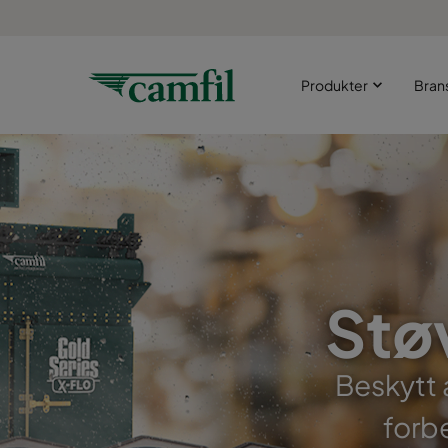
Produkter
Bran
Støv
Beskytt 
forb