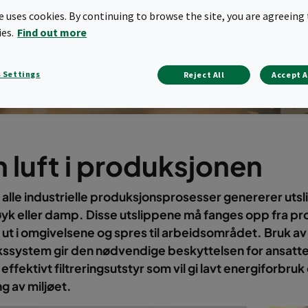
te uses cookies. By continuing to browse the site, you are agreeing 
ies.
Find out more
 Settings
Reject All
Accept A
 luft i produksjonen
alle industrielle produksjonsprosesser genererer utsli
øyk eller damp. Disse utslippene må fanges opp fra pr
 ut i omgivelsene og spres til arbeidsområdet. Bruk av
kssystem gir den nødvendige beskyttelsen for ansatt
effektivt filtreringsutstyr som vil gi lavt energiforbruk
g av miljøet.