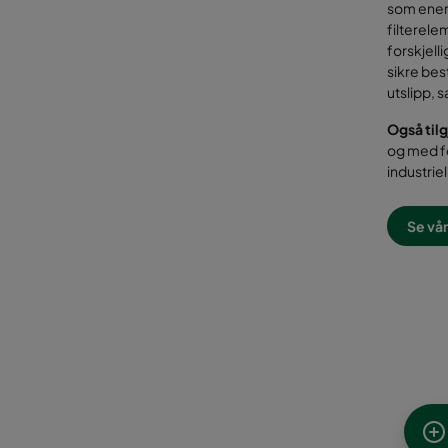
dampsepar
som energ
filterele
forskjell
sikre bes
utslipp, s
Også tilg
og med fo
industri
Se vår