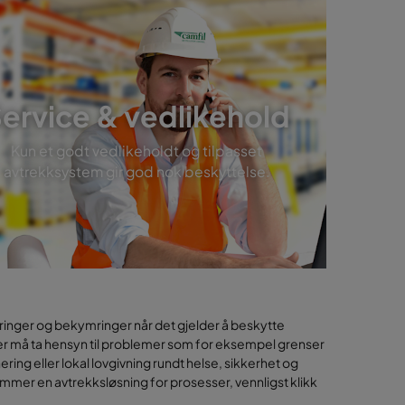
ervice & vedlikehold
Kun et godt vedlikeholdt og tilpasset
avtrekksystem gir god nok beskyttelse.
dringer og bekymringer når det gjelder å beskytte
ter må ta hensyn til problemer som for eksempel grenser
ng eller lokal lovgivning rundt helse, sikkerhet og
mmer en avtrekksløsning for prosesser, vennligst klikk