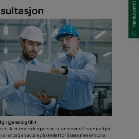
sultasjon
gir gjensidig tillit
erne bli kjent med deg personlig, enten ved å ta en prat på