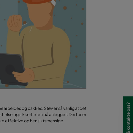
Har du lyst til å kontakte oss?
earbeides og pakkes. Støv er så vanlig at det
es helse og sikkerheten på anlegget. Derfor er
ke effektive og hensiktsmessige