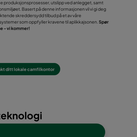
 eller ved en avtale på stedet for å lære mer om dine
ke produksjonsprosesser, utslipp ved anlegget, samt
jonsmiljøet. Basert på denne informasjonen vil vi gi deg
iktende skreddersydd tilbud på et av våre
systemer som oppfyller kravene til aplikkajsonen.
Spør
ne - vi kommer!
kt ditt lokale camfilkontor
steknologi