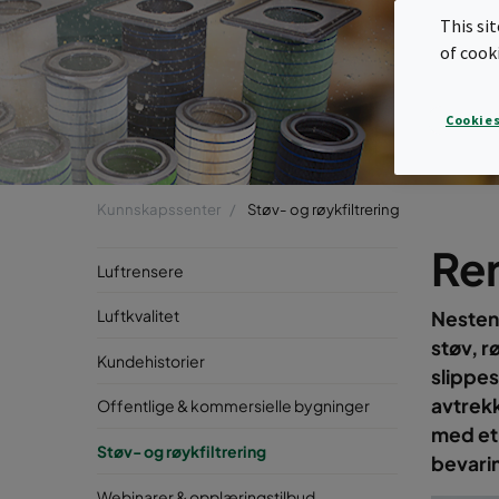
This si
of cook
Cookies
Kunnskapssenter
Støv- og røykfiltrering
Ren
Luftrensere
Luftkvalitet
Nesten 
støv, r
Kundehistorier
slippes
avtrek
Offentlige & kommersielle bygninger
med et 
Støv- og røykfiltrering
bevarin
Webinarer & opplæringstilbud