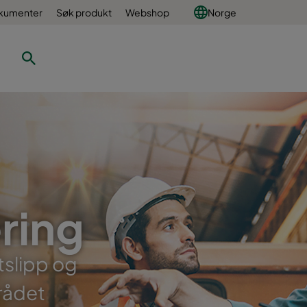
okumenter
Søk produkt
Webshop
Norge
ering
tslipp og
rådet