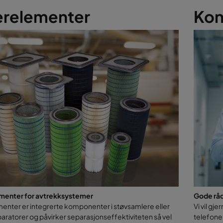
støvoppsamlingssystemer for å forbedre IAQ på arbeidsplassen.
terelementer
Kon
ementer for avtrekksystemer
Gode råd 
menter er integrerte komponenter i støvsamlere eller
Vi vil gj