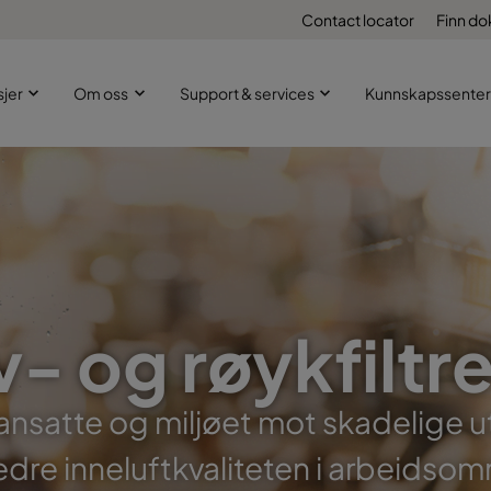
Contact locator
Finn d
sjer
Om oss
Support & services
Kunnskapssenter
- og røykfiltr
ansatte og miljøet mot skadelige u
edre inneluftkvaliteten i arbeidsom