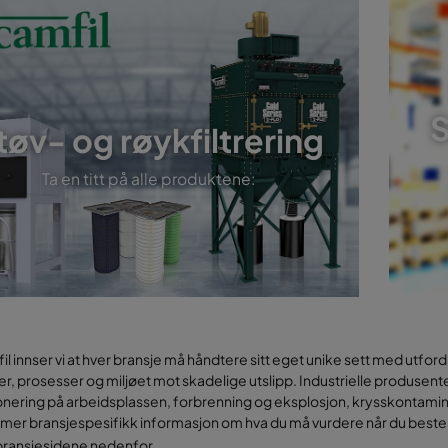
S
tøv- og røykfiltrering
Ta en titt på alle produktene:
l innser vi at hver bransje må håndtere sitt eget unike sett med utfor
r, prosesser og miljøet mot skadelige utslipp. Industrielle produsen
nering på arbeidsplassen, forbrenning og eksplosjon, krysskontamineri
r mer bransjespesifikk informasjon om hva du må vurdere når du beste
.
 bransjesidene nedenfor.