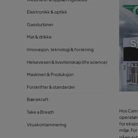
Elektronikk & optikk
Gassturbiner
Mat & drikke
S
Innovasjon, teknologi & forskning
Helsevesen & livsvitenskap (life science)
Maskineri & Produksjon
Forskrifter & standarder
Bærekraft
Hos Camfi
Take a Breath
operatøre
for ekspo
Viruskontaminering
miljø. Fo
på en av