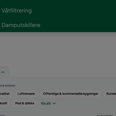
Tørrfiltrering
Våtfiltrering
Damputskillere
re emner
valitet
Luftrensere
Offentlige & kommersielle bygninger
Kundeh
Vis alt
kraft
Mat & drikke