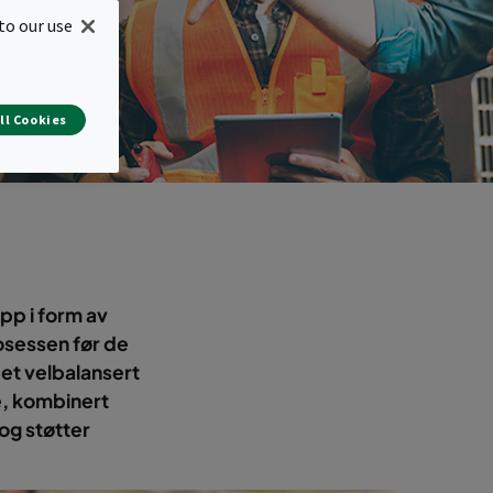
to our use
ll Cookies
pp i form av
osessen før de
 et velbalansert
e, kombinert
 og støtter