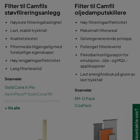
FIlter til Camfils
Filter til Camfil
støvfilreringsanlegg
oljedamputskillere
Høyeste filtreringshastighet
Høy filtreringseffektivitet
Lavt, stabilt trykkfall
Maksimalt filterareal
Kvalitetstestet
Selvregenererende prinsipp
Filtermedia tilgjengelig med
Forlenget filterlevetid
forskjellige egenskaper
Fleksibel konfigurasjon for
Høy rengjøringseffektivitet
emulsjons-, olje- og MQL-
applikasjoner
Lang filterlevetid
Lavt energiforbruk på grunn av
Snarveier
lavt trykkfall
Gold Cone X-Flo
Snarveier
HemiPleat® Gold ConeTM
EM-O Pack
Quantum Series filterpatroner
CoaPack
Quad Pulse Package
+ Vis alle
Har du lyst til å kontakte oss?
filterpatroner