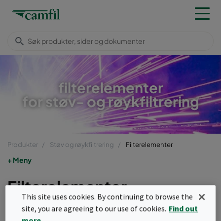
filterelementer
for støv- og røykfiltrering
Produkter
Støv og røykfiltrering
Filterelementer
Meny
Filterelementer
This site uses cookies. By continuing to browse the
Filterelementer er integrerte komponenter i
site, you are agreeing to our use of cookies.
Find out
more