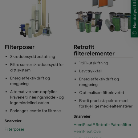
Filterposer
Retrofit
filterelementer
Skreddersydd erstatning
1 til 1-utskiftning
Filtre som er skreddersydd for
ditt system
Lavt trykkfall
Energieffektiv drift og
Energieffektiv drift og
rengjøring
rengjøring
Alternativer som oppfyller
Optimalisert filterlevetid
kravene til næringsmiddel- og
Bredt produktspekter med
legemiddelindustrien
forskjellige mediealternativer
Forlenget levetid for filtrene
Snarveier
Snarveier
HemiPleat® Retrofit Patronfilter
Filterposer
HemiPleat Oval
Dura-Pleat Oval