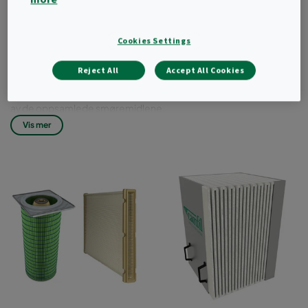
alle oppsamlingssystemer som håndterer
tørt støv og røyk eller kjølevæskedamp.
Cookies Settings
Oljedampseparatorer er vanligvis utformet med forskjellige
filtertrinn for grove og fine partikler. Filterkassettene i det første
Reject All
Accept All Cookies
trinnet er selvrensende filtrer fordi de bruker en
gravitasjonsdreneringseffekt som tillater separasjon eller retur
av de oppsamlede smøremidlene.
Vis mer
Begge typer filterelement kan utstyres med forskjellige
filtermedier, som hver har spesielle egenskaper som sikrer best
mulig filtreringseffektivitet for ulike bruksområder og utslipp.
samt optimalisert filterlevetid.
Camfil utvikler, produserer og forbedrer de fleste
filterelementer og filtermedier internt, noe som garanterer
filtreringsløsninger av høy kvalitet.
I tillegg til filtertil våre egne filtreringssystemer, tilbyr Camfil et
bredt spekter av filterpatroner og flatplatefilterelementer for
ettermontering/retrofit av de vanligste
støvoppsamlingssystemene på markedet.