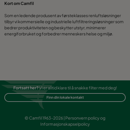
Kort om Camfil
Som en ledende produsent av førsteklasses renluftsløsninger
tilbyr vi kommersielle og industrielle luftfiltreringsløsninger som
bedrer produktiviteten og beskytter utstyr, minimerer
energiforbruket og forbedrer menneskers helse og miljø.
Fortsatt her?
Vi er alltid klare til å snakke filter med deg!
Finn din lokale kontakt
© Camfil 1963-2026 |
Personvern policy
og
Informasjonskapselpolicy