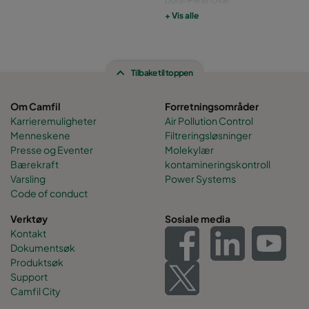
Filterplater
+ Vis alle
Absolute D- Dust
Tilbake til toppen
Om Camfil
Forretningsområder
Karrieremuligheter
Air Pollution Control
Menneskene
Filtreringsløsninger
Presse og Eventer
Molekylær
Bærekraft
kontamineringskontroll
Varsling
Power Systems
Code of conduct
Verktøy
Sosiale media
Kontakt
Dokumentsøk
Produktsøk
Support
Camfil City