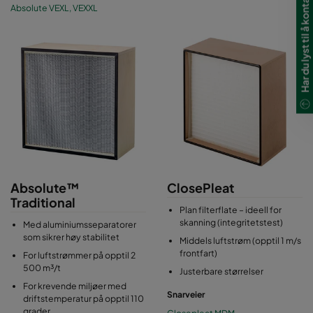
Har du lyst til å kontakte oss?
Absolute DE
Absolute VEXL, VEXXL
Absolute™
ClosePleat
Traditional
Plan filterflate – ideell for
skanning (integritetstest)
Med aluminiumsseparatorer
som sikrer høy stabilitet
Middels luftstrøm (opptil 1 m/s
frontfart)
For luftstrømmer på opptil 2
500 m³/t
Justerbare størrelser
For krevende miljøer med
Snarveier
driftstemperatur på opptil 110
grader
Closepleat MDM