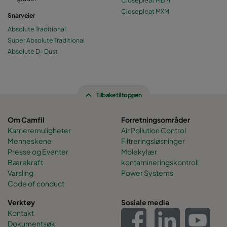
Closepleat MXM
Snarveier
Absolute Traditional
Super Absolute Traditional
Absolute D- Dust
Tilbake til toppen
Om Camfil
Forretningsområder
Karrieremuligheter
Air Pollution Control
Menneskene
Filtreringsløsninger
Presse og Eventer
Molekylær
Bærekraft
kontamineringskontroll
Varsling
Power Systems
Code of conduct
Verktøy
Sosiale media
Kontakt
Dokumentsøk