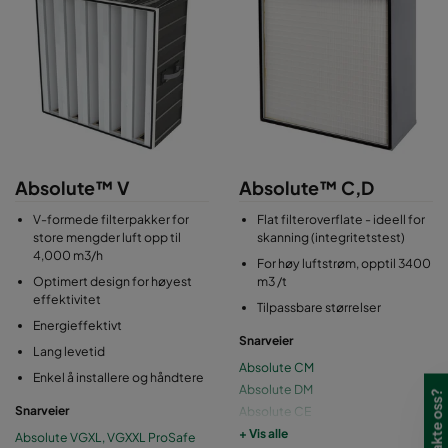
Absolute™ V
Absolute™ C,D
V-formede filterpakker for
Flat filteroverflate - ideell for
store mengder luft opp til
skanning (integritetstest)
4,000 m3/h
For høy luftstrøm, opptil 3400
Optimert design for høyest
m3 /t
effektivitet
Tilpassbare størrelser
Energieffektivt
Snarveier
Lang levetid
Absolute CM
Enkel å installere og håndtere
Absolute DM
Snarveier
Absolute CE
Absolute DG
+ Vis alle
Absolute VGXL, VGXXL ProSafe