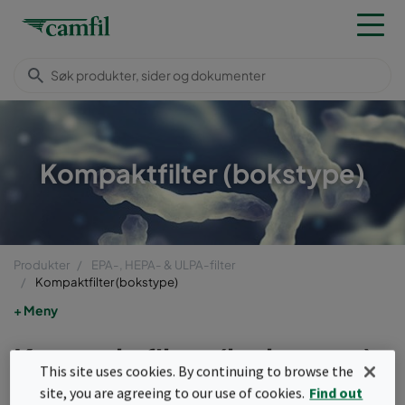
Kompaktfilter (bokstype)
Produkter
EPA-, HEPA- & ULPA-filter
Kompaktfilter (bokstype)
Meny
Kompaktfilter (bokstype)
This site uses cookies. By continuing to browse the
site, you are agreeing to our use of cookies.
Find out
Absolute™-filter, bokstype, benyttes