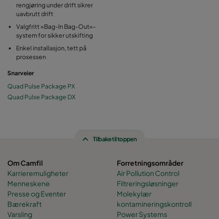
rengjøring under drift sikrer
uavbrutt drift
Valgfritt «Bag-In Bag-Out»-
system for sikker utskifting
Enkel installasjon, tett på
prosessen
Snarveier
Quad Pulse Package PX
Quad Pulse Package DX
Tilbake til toppen
Om Camfil
Forretningsområder
Karrieremuligheter
Air Pollution Control
Menneskene
Filtreringsløsninger
Presse og Eventer
Molekylær
Bærekraft
kontamineringskontroll
Varsling
Power Systems