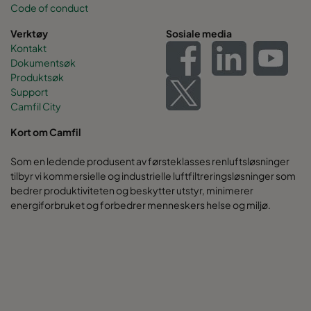
Code of conduct
Verktøy
Sosiale media
Kontakt
Dokumentsøk
Produktsøk
Support
Camfil City
Kort om Camfil
Som en ledende produsent av førsteklasses renluftsløsninger
tilbyr vi kommersielle og industrielle luftfiltreringsløsninger som
bedrer produktiviteten og beskytter utstyr, minimerer
energiforbruket og forbedrer menneskers helse og miljø.