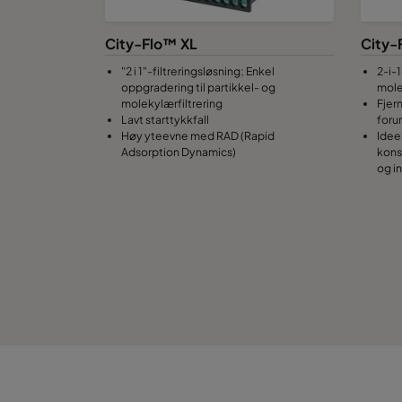
CamCube HF-S 1005
City-Flo™ XL
City-
CamCube HF-S 1010
"2 i 1"-filtreringsløsning; Enkel
2-i-1
oppgradering til partikkel- og
mole
molekylærfiltrering
Fjer
CamCube HF-S 1015
Lavt starttykkfall
forur
Høy yteevne med RAD (Rapid
Ideel
Adsorption Dynamics)
kons
CamCube HF-S 1020
og i
CamCube HF-S 1025
CamCube HF-S 1030
CamCube HF-S 1510
CamCube HF-S 1515
CamCube HF-S 1520