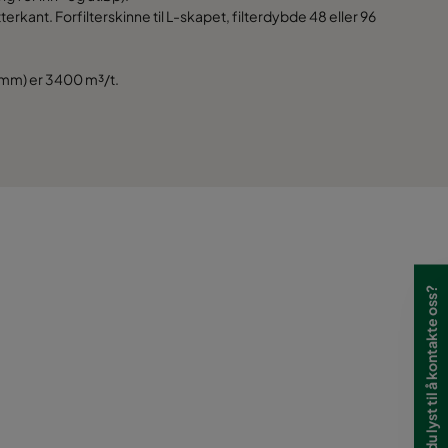
kant. Forfilterskinne til L-skapet, filterdybde 48 eller 96
700
 mm) er 3400 m³/t.
700
700
700
700
Har du lyst til å kontakte oss?
700
700
700