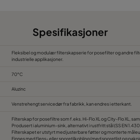
692
1592
692
1292
Spesifikasjoner
692
1892
992
692
Fleksibel og modulær filterskapserie for posefilter og andre
industrielle applikasjoner.
992
992
70°C
992
1292
Aluzinc
992
1592
Venstrehengt servicedør fra fabrikk, kan endres i etterkant.
Filterskap for posefiltre som f.eks. Hi-Flo XL og City-Flo XL, sa
992
1892
Produsert i aluminium-sink, alternativt i rustfritt stål (SS EN 1.430
Filterskapet er utstyrt med justerbare føtter og monterte måleu
1292
692
Finnes med flens- eller sporetilkobling (med sporetlist og paknin