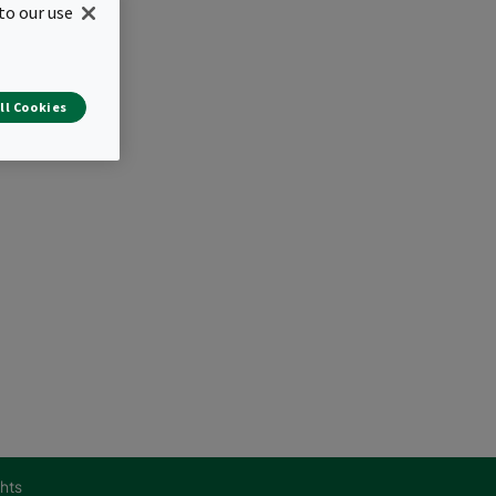
to our use
amme)
g 460 mm (S)
ll Cookies
ghts