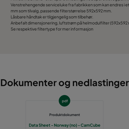
Venstrehengende serviceluke fra fabrikken som kan endres i etter
mm som tilvalg, passende filterstørrelse 592x592 mm.
1292
992
Låsbare håndtak er tilgjengelig som tilbehør.
Anbefalt dimensjonering, luftstrøm på helmodulfilter (592x592
1292
1292
Se respektive filtertype for mer informasjon
1292
1592
1292
1892
1592
692
Dokumenter og nedlastinger
1592
992
pdf
1592
1292
Produktdokument
1592
1592
Data Sheet - Norway (no) - CamCube