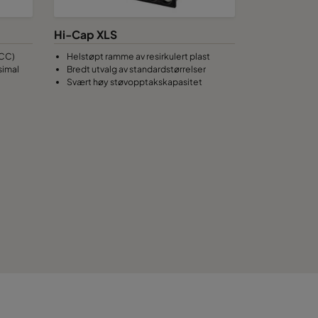
460
Hi-Cap XLS
460
LCC)
Helstøpt ramme av resirkulert plast
simal
Bredt utvalg av standardstørrelser
Svært høy støvopptakskapasitet
460
460
460
460
460
460
460