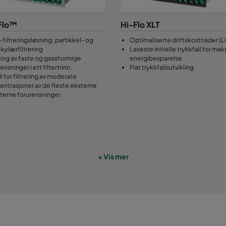
692
392
Flo™
Hi-Flo XLT
692
692
-filtreringsløsning; partikkel- og
Optimaliserte driftskostnader (
kylærfiltrering
Laveste initielle trykkfall for mak
ning av faste og gassformige
energibesparelse
692
992
ensninger i ett filtertrinn.
Flat trykkfallsutvikling
l for filtrering av moderate
entrasjoner av de fleste eksterne
692
1292
nterne forurensninger.
692
1592
692
1892
+ Vis mer
992
692
992
992
992
1292