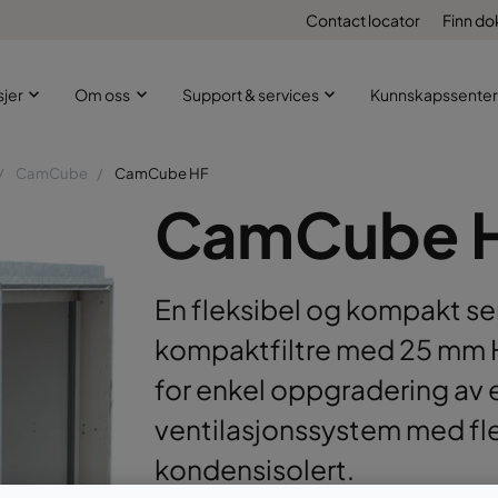
Contact locator
Finn d
sjer
Om oss
Support & services
Kunnskapssenter
CamCube
CamCube HF
CamCube 
En fleksibel og kompakt se
kompaktfiltre med 25 mm
for enkel oppgradering av 
ventilasjonssystem med fler
kondensisolert.