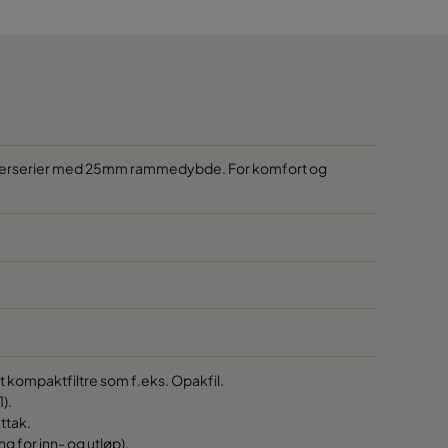
700
700
700
700
 filterserier med 25mm rammedybde. For komfort og
700
700
700
mt kompaktfiltre som f.eks. Opakfil.
700
1).
ttak.
700
g for inn- og utløp).