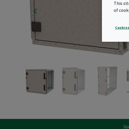
This si
of cook
Cookies
Sp