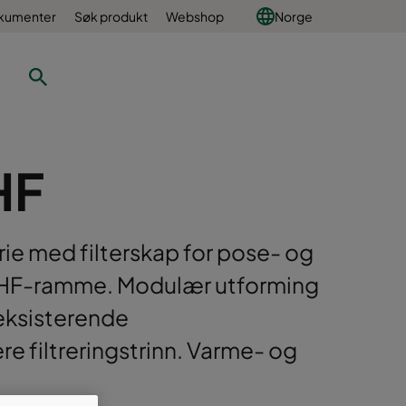
okumenter
Søk produkt
Webshop
Norge
HF
rie med filterskap for pose- og
 HF-ramme. Modulær utforming
eksisterende
e filtreringstrinn. Varme- og