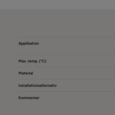
CamCube HF-L 1025
CamCube HF-L 1020
CamCube HF-L 1030
CamCube HF-L 1510
Applikation
CamCube HF-L 1515
Max. temp. (°C)
CamCube HF-L 1520
Material
CamCube HF-L 1525
installationsalternativ
Kommentar
CamCube HF-L 1530
CamCube HF-L 2010