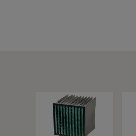
CamCube HF-L 2530
CamCube HF-L 3010
CamCube HF-L 3015
CamCube HF-L 3020
CamCube HF-L 3025
CamCube HF-L 3030
CamCube HF-S 0505
CamCube HF-S 0510