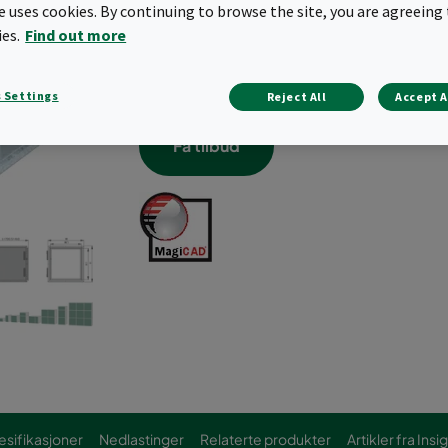
te uses cookies. By continuing to browse the site, you are agreeing 
For posefilter og kompaktfilter (HF-r
ies.
Find out more
Tilgjengelig i dybder på 700 mm (L) o
Modulære størrelser fra 0505 til 3030
Kompatibel med AC- og CC-skap
 Settings
Reject All
Accept A
Få tilbud
esifikasjoner
Nedlastinger
Relaterte produkter
Artikler fra Insi