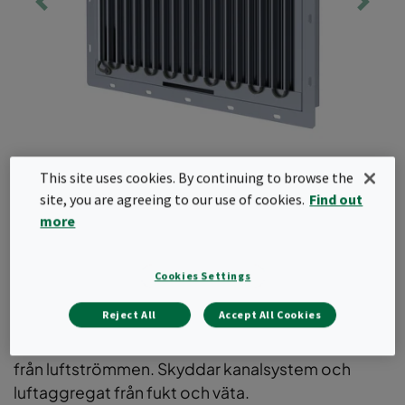
This site uses cookies. By continuing to browse the
site, you are agreeing to our use of cookies.
Find out
more
CamVane 100 HC
Cookies Settings
Väderskydd för montering på fasad utrustad med
Reject All
Accept All Cookies
värmekablar för skydd mot isbildning. Intagsgaller
utformat för effektiv avskiljning av vattendroppar
från luftströmmen. Skyddar kanalsystem och
luftaggregat från fukt och väta.