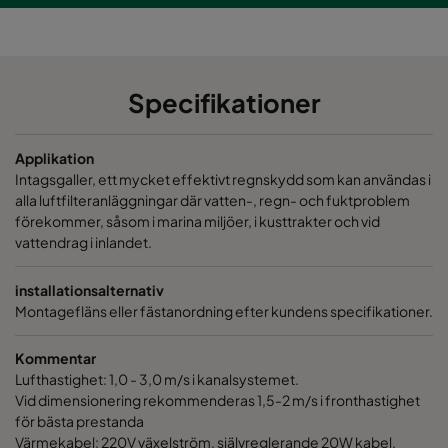
Specifikationer
Applikation
Intagsgaller, ett mycket effektivt regnskydd som kan användas i
alla luftfilteranläggningar där vatten-, regn- och fuktproblem
förekommer, såsom i marina miljöer, i kusttrakter och vid
vattendrag i inlandet.
installationsalternativ
Montagefläns eller fästanordning efter kundens specifikationer.
Kommentar
Lufthastighet: 1,0 - 3,0 m/s i kanalsystemet.
Vid dimensionering rekommenderas 1,5-2 m/s i fronthastighet
för bästa prestanda
Värmekabel: 220V växelström, självreglerande 20W kabel.