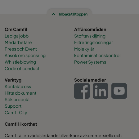
Tillbaka till toppen
Om Camfil
Affärsområden
Lediga jobb
Stoftavskiljning
Medarbetare
Filtreringslösningar
Press och Event
Molekylär
Ansök om sponsring
kontaminationskontroll
Whistleblowing
Power Systems
Code of conduct
Verktyg
Sociala medier
Kontakta oss
Hitta dokument
Sök produkt
Support
Camfil City
Camfil i korthet
Camfil är en världsledande tillverkare av kommersiella och