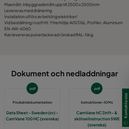
Maxmått: Inbyggnadsmått upp till 2500 x 2500mm
Levereras med dränering
Installation utförs av behörig elektriker!
Vid beställning i rostfritt: Ytterhölje:AISI316L, Profiler: Aluminium
EN-AW-6060.
Kan levereras pulverlackerad i önskad RAL-färg.
Dokument och nedladdningar
pdf
pdf
Kontakta oss
Produktdokumentation
Instruktioner-IOMs
Data Sheet - Sweden (sv) -
CamVane HC Drift- &
CamVane 100 HC (svenska)
skötselinstruction SWE
(svenska)