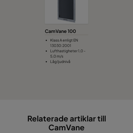
CamVane 100
Klass A enligt EN
13030:2001
Lufthastigheter 1,0 -
5,0 m/s
Låg ljudnivå
Relaterade artiklar till
CamVane