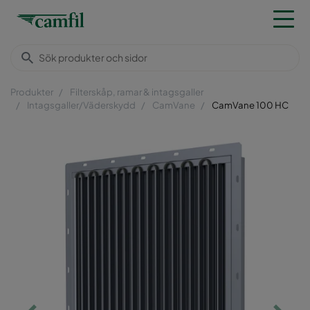
Produkter
Filterskåp, ramar & intagsgaller
Intagsgaller/Väderskydd
CamVane
CamVane 100 HC