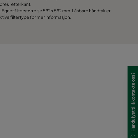
1170
res i etterkant.
m. Egnet filterstørrelse 592 x 592 mm. Låsbare håndtak er
ktive filtertype for mer informasjon.
1170
1170
Har du lyst til å kontakte oss?