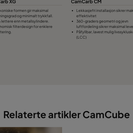
arb XG
CamCarb CM
koniske formen gir maksimal
Lekkasjefri installasjon sikrer ma
ningsgrad og minimalt trykkfall.
effektivitet
 lettere enn metallsylindere.
360-graders geometri og jevn
nomisk filterdesign for enklere
luftfordeling sikrer maksimal lev
tering.
Påfyllbar, lavest mulig livssyklus
(LCC)
Relaterte artikler CamCube