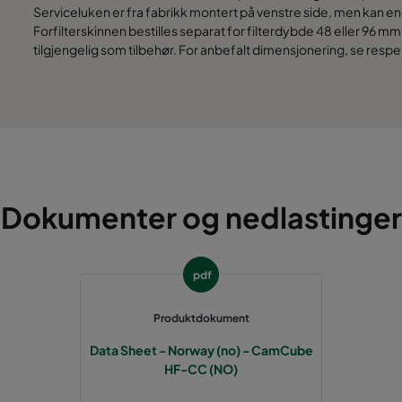
1892
1292
Serviceluken er fra fabrikk montert på venstre side, men kan end
Forfilterskinnen bestilles separat for filterdybde 48 eller 96 m
tilgjengelig som tilbehør. For anbefalt dimensjonering, se respe
1892
1592
1892
1892
Dokumenter og nedlastinger
pdf
Produktdokument
Data Sheet - Norway (no) - CamCube
HF-CC (NO)