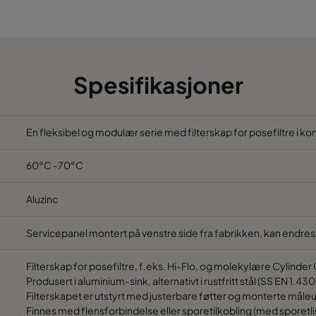
992
692
992
1292
Spesifikasjoner
1292
692
1292
992
En fleksibel og modulær serie med filterskap for posefiltre i ko
60°C -70°C
1292
1292
Aluzinc
1292
1892
Servicepanel montert på venstre side fra fabrikken, kan endres 
1592
1292
Filterskap for posefiltre, f.eks. Hi-Flo, og molekylære Cylinder
Produsert i aluminium-sink, alternativt i rustfritt stål (SS EN 1.430
1592
1892
Filterskapet er utstyrt med justerbare føtter og monterte måleu
Finnes med flensforbindelse eller sporetilkobling (med sporetlis