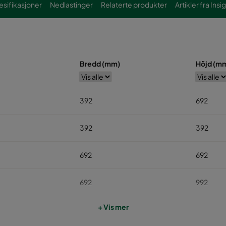
esifikasjoner
Nedlastinger
Relaterte produkter
Artikler fra Insi
Bredd (mm)
Höjd (m
392
692
392
392
692
692
692
992
+ Vis mer
692
1292