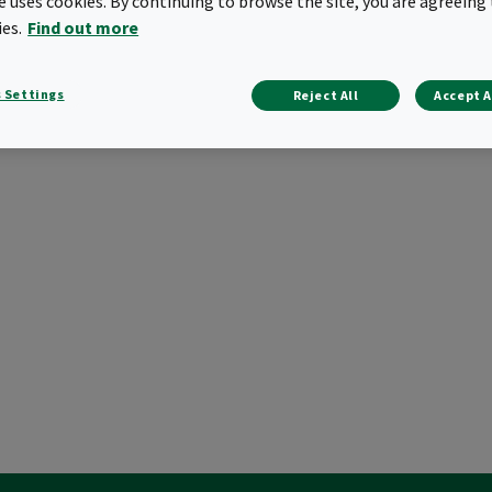
te uses cookies. By continuing to browse the site, you are agreeing 
ies.
Find out more
Få tilbud
 Settings
Reject All
Accept A