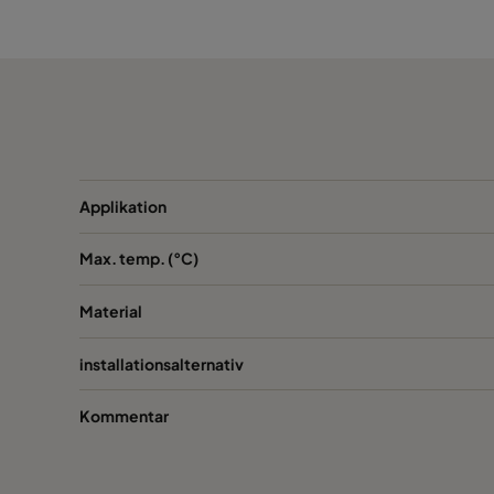
CamCube HF-CC 1510
CamCube HF-CC 1520
CamCube HF-CC 2010
CamCube HF-CC 2015
Applikation
Max. temp. (°C)
CamCube HF-CC 2020
Material
CamCube HF-CC 2030
installationsalternativ
CamCube HF-CC 2520
Kommentar
CamCube HF-CC 2530