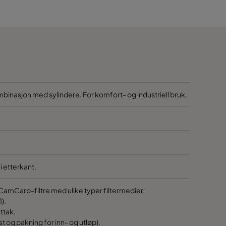
1170
1170
1170
1170
mbinasjon med sylindere. For komfort- og industriell bruk.
1170
1170
i etterkant.
1170
 CamCarb-filtre med ulike typer filtermedier.
1).
1170
ttak.
t og pakning for inn- og utløp).