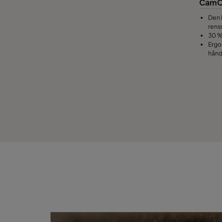
CamC
Den 
rens
30 %
Ergo
hånd