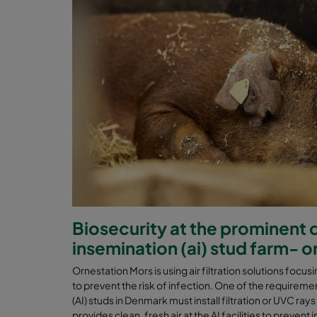
Biosecurity at the prominent da
insemination (ai) stud farm- 
Ornestation Mors is using air filtration solutions focusin
to prevent the risk of infection. One of the requirement
(AI) studs in Denmark must install filtration or UVC rays
provides clean, fresh air at the AI facilities to preven