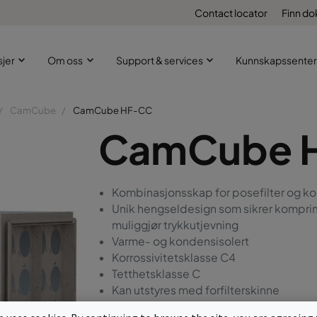
Contact locator
Finn d
sjer
Om oss
Support & services
Kunnskapssenter
CamCube
CamCube HF-CC
CamCube 
Kombinasjonsskap for posefilter og k
Unik hengseldesign som sikrer kompri
muliggjør trykkutjevning
Varme- og kondensisolert
Korrossivitetsklasse C4
Tetthetsklasse C
Kan utstyres med forfilterskinne
Aluzink, alternativt rustfritt SS EN 1.430