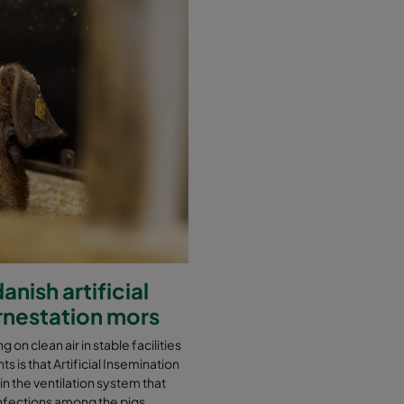
nish artificial
ornestation mors
g on clean air in stable facilities
s is that Artificial Insemination
 in the ventilation system that
t infections among the pigs.