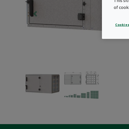
This si
of cook
Cookies