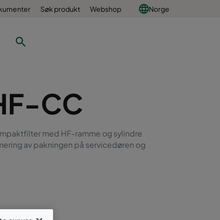
okumenter
Søk produkt
Webshop
Norge
HF-CC
ompaktfilter med HF-ramme og sylindre
mering av pakningen på servicedøren og
1