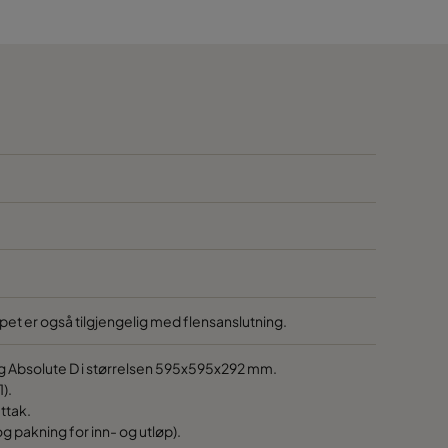
700
700
700
700
700
700
apet er også tilgjengelig med flensanslutning.
700
og Absolute D i størrelsen 595x595x292 mm.
1).
700
ttak.
g pakning for inn- og utløp).
700