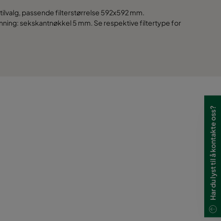
 tilvalg, passende filterstørrelse 592x592 mm.
enning: sekskantnøkkel 5 mm. Se respektive filtertype for
700
700
700
700
Har du lyst til å kontakte oss?
460
460
460
460