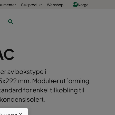
okumenter
Søk produkt
Webshop
Norge
AC
ter av bokstype i
95x292 mm. Modulær utforming
ndard for enkel tilkobling til
kondensisolert.
92mm
to our use