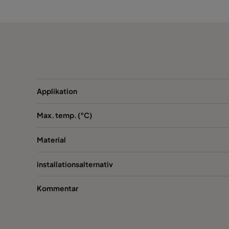
CamCube AC-L 1530
CamCube AC-L 2010
CamCube AC-L 2015
CamCube AC-L 2020
Applikation
Max. temp. (°C)
CamCube AC-L 2025
Material
CamCube AC-L 2030
installationsalternativ
CamCube AC-L 3010
Kommentar
CamCube AC-L 1020
CamCube AC-L 1015