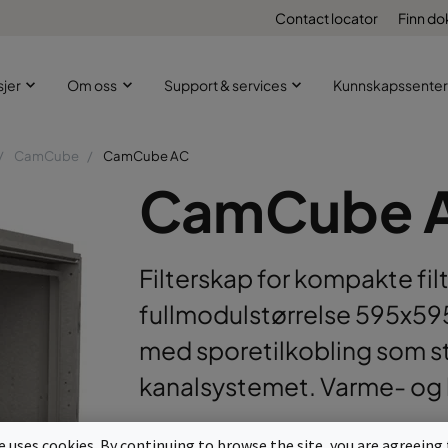
Contact locator
Finn d
sjer
Om oss
Support & services
Kunnskapssenter
CamCube
CamCube AC
CamCube 
Filterskap for kompakte fil
fullmodulstørrelse 595x5
med sporetilkobling som sta
kanalsystemet. Varme- og 
For HEPA-filter helmodul 595x595x2
te uses cookies. By continuing to browse the site, you are agreeing 