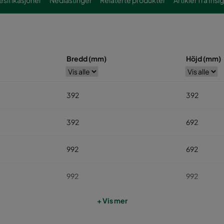
esifikasjoner
Nedlastinger
Relaterte produkter
Artikler fra Insi
Bredd (mm)
Höjd (mm)
392
392
392
692
992
692
992
992
+ Vis mer
992
1292