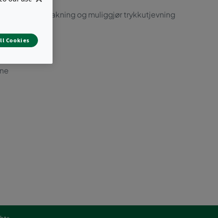
ering av dørpakning og muliggjør trykkutjevning
ll Cookies
(S)
nne