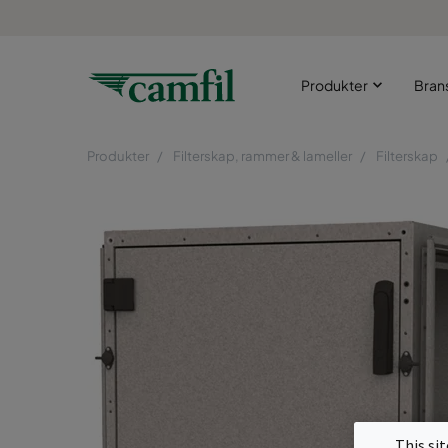
Produkter
Bran
Produkter
Filterskap, rammer & lameller
Filterskap
This si