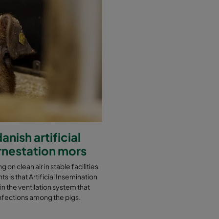
1892
692
1892
1292
1892
1892
nish artificial
ornestation mors
g on clean air in stable facilities
s is that Artificial Insemination
 in the ventilation system that
t infections among the pigs.