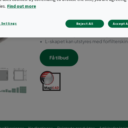
Varme- og kondensisolert
ies.
Find out more
Unik hengseldesign som sikrer komprim
Korrosivitetsklasse C4
Tetthetsklasse C
 Settings
Reject All
Accept A
Servicevennlig
Finnes med dybde 700 (L) og 460 mm 
L-skapet kan utstyres med forfilterski
Få tilbud