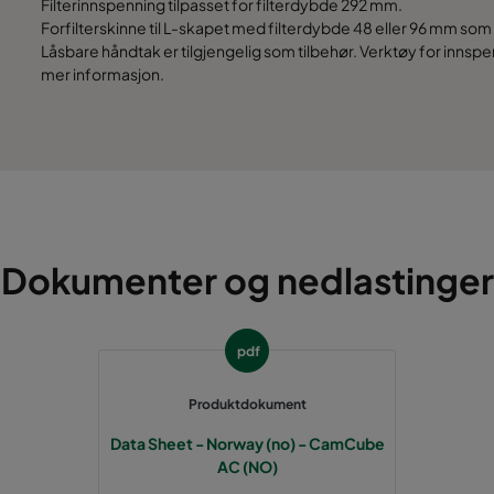
Filterinnspenning tilpasset for filterdybde 292 mm.
Forfilterskinne til L-skapet med filterdybde 48 eller 96 mm som
Låsbare håndtak er tilgjengelig som tilbehør. Verktøy for innsp
692
392
mer informasjon.
692
692
692
1892
692
1592
Dokumenter og nedlastinger
392
392
pdf
392
692
Produktdokument
692
392
Data Sheet - Norway (no) - CamCube
AC (NO)
692
692