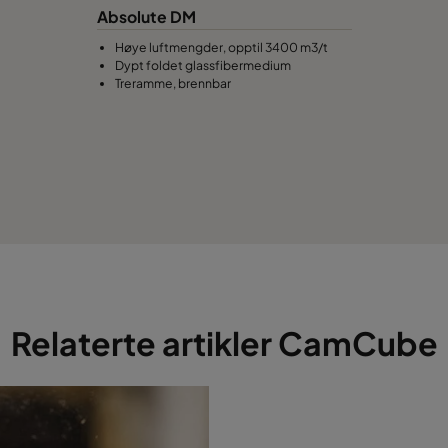
Absolute DM
992
1892
Høye luftmengder, opptil 3400 m3/t
Dypt foldet glassfibermedium
1292
692
Treramme, brennbar
1292
992
1292
1292
1292
1592
1292
1892
Relaterte artikler CamCube
1892
1292
1892
1892