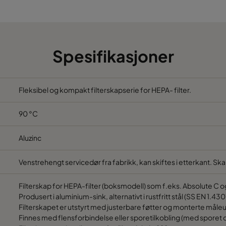
992
1892
1292
692
Spesifikasjoner
1292
992
1292
1292
Fleksibel og kompakt filterskapserie for HEPA- filter.
90 °C
1292
1592
Aluzinc
1292
1892
Venstrehengt servicedør fra fabrikk, kan skiftes i etterkant. Sk
1892
692
Filterskap for HEPA-filter (boksmodell) som f.eks. Absolute C 
Produsert i aluminium-sink, alternativt i rustfritt stål (SS EN 1.430
692
1292
Filterskapet er utstyrt med justerbare føtter og monterte måleu
Finnes med flensforbindelse eller sporetilkobling (med sporet o
692
992