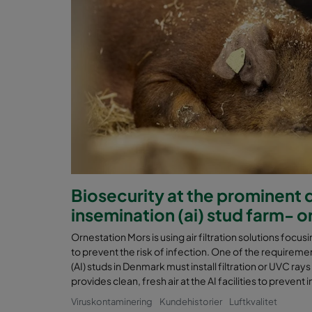
CamCube AC-S 3010
CamCube AC-S 3020
CamCube AC-S 3030
Biosecurity at the prominent da
insemination (ai) stud farm- 
Ornestation Mors is using air filtration solutions focusin
to prevent the risk of infection. One of the requirement
(AI) studs in Denmark must install filtration or UVC rays
provides clean, fresh air at the AI facilities to preven
Viruskontaminering
Kundehistorier
Luftkvalitet