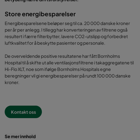
Store energibesparelser
Energibesparelsene beløper seg til ca. 20 000 danske kroner
per år per anlegg. I tillegg har konverteringen av filtrene også
resultert i færre filterbytter, lavere CO2-utslipp og forbedret
luftkvalitet for å beskytte pasienter og personale.
De overveldende positive resultatene har fått Bornholms
Hospital til å skifte ut alle ventilasjonsfiltrene i takaggregatene til
Hi-Flo XLT, noe som ifølge Bornholms Hospitals egne
beregninger vil gi energibesparelser på rundt 100 000 danske
kroner.
Kontakt oss
Se mer innhold