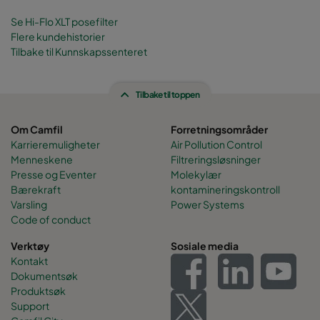
Se Hi-Flo XLT posefilter
Flere kundehistorier
Tilbake til Kunnskapssenteret
Tilbake til toppen
Om Camfil
Forretningsområder
Karrieremuligheter
Air Pollution Control
Menneskene
Filtreringsløsninger
Presse og Eventer
Molekylær
Bærekraft
kontamineringskontroll
Varsling
Power Systems
Code of conduct
Verktøy
Sosiale media
Kontakt
Dokumentsøk
Produktsøk
Support