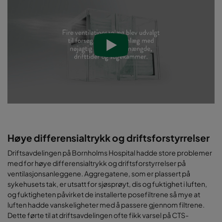
Høye differensialtrykk og driftsforstyrrelser
Driftsavdelingen på Bornholms Hospital hadde store problemer
med for høye differensialtrykk og driftsforstyrrelser på
ventilasjonsanleggene. Aggregatene, som er plassert på
sykehusets tak, er utsatt for sjøsprøyt, dis og fuktighet i luften,
og fuktigheten påvirket de installerte posefiltrene så mye at
luften hadde vanskeligheter med å passere gjennom filtrene.
Dette førte til at driftsavdelingen ofte fikk varsel på CTS-