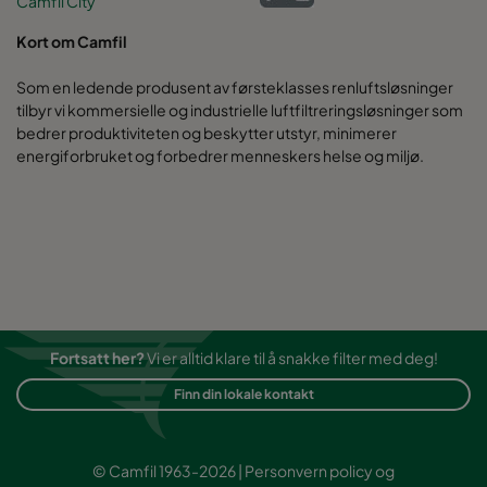
Camfil City
Kort om Camfil
Som en ledende produsent av førsteklasses renluftsløsninger
tilbyr vi kommersielle og industrielle luftfiltreringsløsninger som
bedrer produktiviteten og beskytter utstyr, minimerer
energiforbruket og forbedrer menneskers helse og miljø.
Fortsatt her?
Vi er alltid klare til å snakke filter med deg!
Finn din lokale kontakt
© Camfil 1963-2026 |
Personvern policy
og