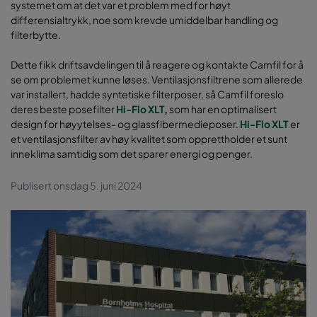
systemet om at det var et problem med for høyt
differensialtrykk, noe som krevde umiddelbar handling og
filterbytte.
Dette fikk driftsavdelingen til å reagere og kontakte Camfil for å
se om problemet kunne løses. Ventilasjonsfiltrene som allerede
var installert, hadde syntetiske filterposer, så Camfil foreslo
deres beste posefilter
Hi-Flo XLT
,
som har en optimalisert
design for høyytelses- og glassfibermedieposer.
Hi-Flo XLT
er
et ventilasjonsfilter av høy kvalitet som opprettholder et sunt
inneklima samtidig som det sparer energi og penger.
Publisert onsdag 5. juni 2024