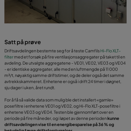
Satt på prøve
Driftsavdelingen bestemte seg for å teste Camfils
Hi-Flo XLT-
filter
med et forsøk på fire ventilasjonsaggregater på taket til en
avdeling. De utvalgte aggregatene - VE01, VE02, VE03 og VE04
- er identiske aggregater, alle med en luftmengde på 11 000
m³/t, nøyaktig samme driftstimer, og de deler også det samme
avtrekkskammeret. Enhetene er også i drift 24 timer i døgnet,
sju dager i uken, året rundt.
For å få så valide data som mulig ble det installert «gamle»
posefiltre i enhetene VE01 og VE02, og Hi-Flo XLT-posefiltre i
enhetene VE03 og VE04. Testen ble gjennomført over en
periode på fire måneder, og i løpet av denne perioden
kunne
driftsavdelingen vise til en energibesparelse på 36 % og
betydelig færre driftsforstyrrelser.