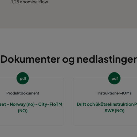
1,25 x nominal flow
Dokumenter og nedlastinger
pdf
pdf
Produktdokument
Instruktioner-IOMs
eet - Norway (no) - City-FloTM
Drift och Skötselinstruktion P
(NO)
SWE (NO)