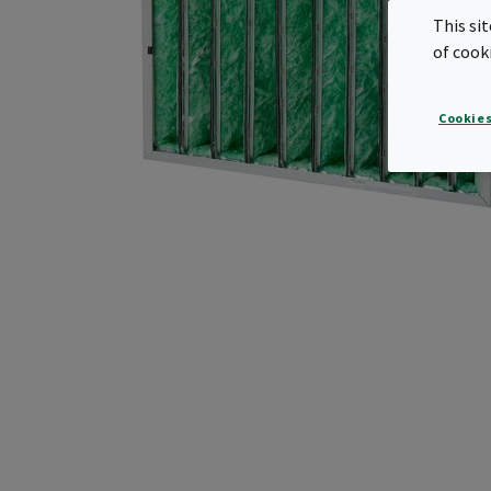
This si
of cook
Cookies