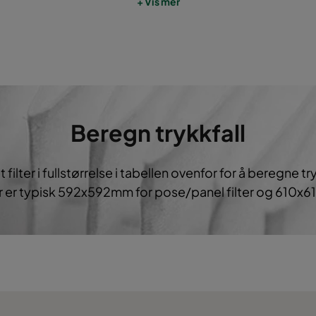
+ Vis mer
490
592
534
2800
200
287
592
534
1700
200
Beregn trykkfall
t filter i fullstørrelse i tabellen ovenfor for å beregne try
r er typisk 592x592mm for pose/panel filter og 610x6