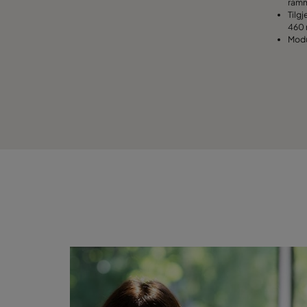
ram
Tilg
460 
Modu