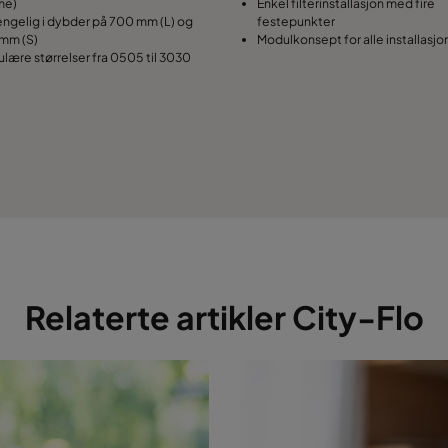
me)
Enkel filterinstallasjon med fire
jengelig i dybder på 700 mm (L) og
festepunkter
mm (S)
Modulkonsept for alle installasjo
lære størrelser fra 0505 til 3030
Relaterte artikler City-Flo