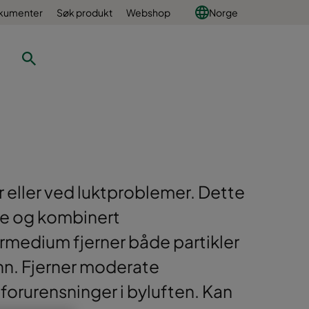
okumenter
Søk produkt
Webshop
Norge
r eller ved luktproblemer. Dette
me og kombinert
ermedium fjerner både partikler
rinn. Fjerner moderate
forurensninger i byluften. Kan