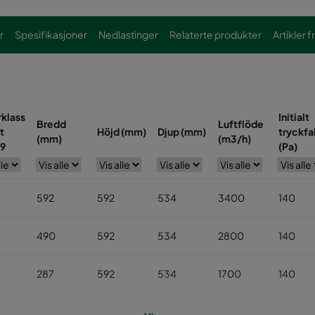
r
Spesifikasjoner
Nedlastinger
Relaterte produkter
Artikler f
rklass
Initialt
Bredd
Luftflöde
t
Höjd (mm)
Djup (mm)
tryckfal
(mm)
(m3/h)
9
(Pa)
592
592
534
3400
140
490
592
534
2800
140
287
592
534
1700
140
592
592
534
3400
200