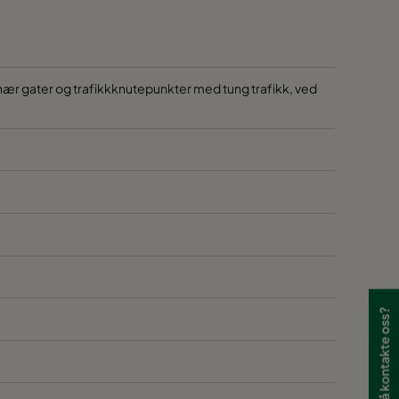
r nær gater og trafikkknutepunkter med tung trafikk, ved
Har du lyst til å kontakte oss?