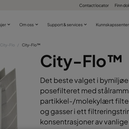
Contact locator
Finn d
sjer
Om oss
Support & services
Kunnskapssenter
City-Flo
City-Flo™
City-Flo™
Det beste valget i bymiljøe
posefilteret med stålram
partikkel-/molekylært filt
og gasser i ett filtreringst
konsentrasjoner av vanlige 