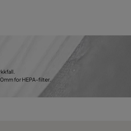
HD 85
LD 85
MD 55
MD 80
HD 85
LD 85
MD 55
MD 80
kkfall.
10mm for HEPA-filter.