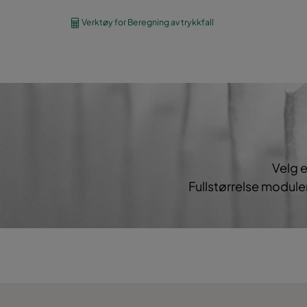
Verktøy for Beregning av trykkfall
0185 490x592x534-8
ePM1 85%
F9
0185 287x592x534-5
ePM1 85%
F9
Velg e
Fullstørrelse module