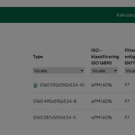
Kalkulato
ISO -
Filte
Type
klassificering
enlig
ISO 16890
EN77
0160 592x592x534-10
ePM1 60%
F7
0160 490x592x534-8
ePM1 60%
F7
0160 287x592x534-5
ePM1 60%
F7
0185 592x592x534-10
ePM1 85%
F9