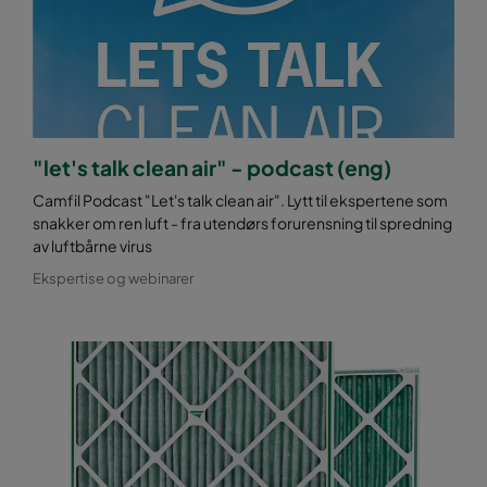
"let's talk clean air" - podcast (eng)
Camfil Podcast "Let's talk clean air". Lytt til ekspertene som
snakker om ren luft - fra utendørs forurensning til spredning
av luftbårne virus
Ekspertise og webinarer