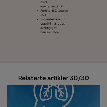
med
energigjenvinning
Forfilter ISO Coarse
65 %.
Forventet levetid
opptil 4 måneder,
avhengig av
bruksområde
Relaterte artikler 30/30