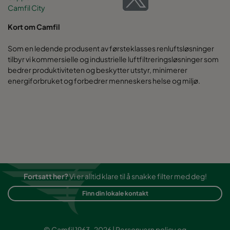
Camfil City
Kort om Camfil
Som en ledende produsent av førsteklasses renluftsløsninger
tilbyr vi kommersielle og industrielle luftfiltreringsløsninger som
bedrer produktiviteten og beskytter utstyr, minimerer
energiforbruket og forbedrer menneskers helse og miljø.
Fortsatt her?
Vi er alltid klare til å snakke filter med deg!
Finn din lokale kontakt
© Camfil 1963-2026 |
Personvern policy
og