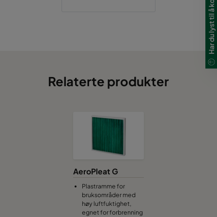
Har du lyst til å kontakte oss?
Relaterte produkter
AeroPleat G
Plastramme for
bruksområder med
høy luftfuktighet,
egnet for forbrenning