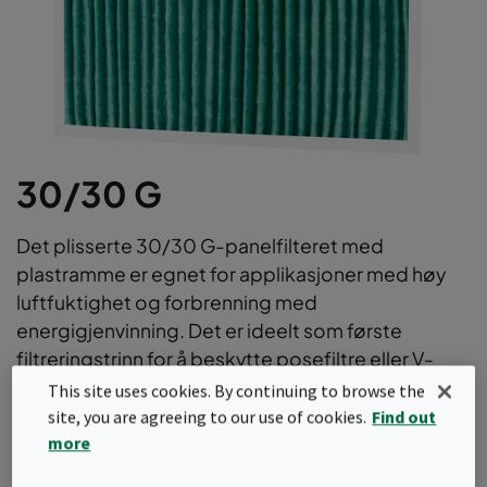
30/30 G
Det plisserte 30/30 G-panelfilteret med
plastramme er egnet for applikasjoner med høy
luftfuktighet og forbrenning med
energigjenvinning. Det er ideelt som første
filtreringstrinn for å beskytte posefiltre eller V-
formede filter og for å holde ventilasjonsanlegget
This site uses cookies. By continuing to browse the
rent.
site, you are agreeing to our use of cookies.
Find out
more
Plastramme for applikasjoner med høy luftfuktighet,
egnet for forbrenning med energigjenvinning.