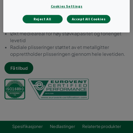
Forfilter ePM10 50 %.
Cookies Settings
Optimalisert energieffektivitet
Reject All
Accept All Cookies
Lang levetid, opptil 6 måneder avhengig av
bruksområde
Økt medieareal for høy støvkapasitet og forlenget
levetid
Radiale plisseringer støttet av et metallgitter
opprettholder plisseringen gjennom hele levetiden.
Få tilbud
Spesifikasjoner
Nedlastinger
Relaterte produkter