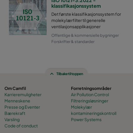
ISO 10121-3:2022 -
klassifikasjonssystem
Det første klassifikasjonssystem for
molekylærfilter til generelle
ventilasjonsapplikasjoner
Offentlige & kommersielle bygninger
Forskrifter & standarder
Tilbake til toppen
Om Camfil
Forretningsområder
Karrieremuligheter
Air Pollution Control
Menneskene
Filtreringsløsninger
Presse og Eventer
Molekylær
Bærekraft
kontamineringskontroll
Varsling
Power Systems
Code of conduct