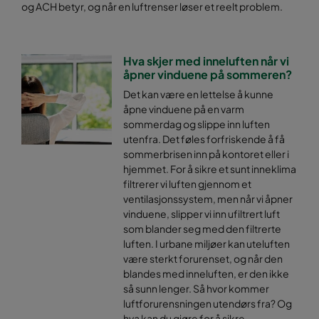
og ACH betyr, og når en luftrenser løser et reelt problem.
Hva skjer med inneluften når vi
åpner vinduene på sommeren?
Det kan være en lettelse å kunne
åpne vinduene på en varm
sommerdag og slippe inn luften
utenfra. Det føles forfriskende å få
sommerbrisen inn på kontoret eller i
hjemmet. For å sikre et sunt inneklima
filtrerer vi luften gjennom et
ventilasjonssystem, men når vi åpner
vinduene, slipper vi inn ufiltrert luft
som blander seg med den filtrerte
luften. I urbane miljøer kan uteluften
være sterkt forurenset, og når den
blandes med inneluften, er den ikke
så sunn lenger. Så hvor kommer
luftforurensningen utendørs fra? Og
hva kan du gjøre for å sikre