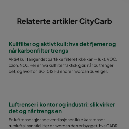
Relaterte artikler CityCarb
Kullfilter og aktivt kull: hva det fjerner og
når karbonfilter trengs
Aktivt kull fanger det partikkelfilteret ikke kan — lukt, VOC,
ozon, NO₂. Her er hva kullfilter faktisk gjør, når du trenger
det, og hvorfor ISO 10121-3 endrer hvordan du velger.
Luftrenser i kontor og industri: slik virker
det og når trengs en
En luftrenser gjør noe ventilasjonen ikke kan: renser
rumlufta i sanntid. Her er hvordan den er bygget, hva CADR