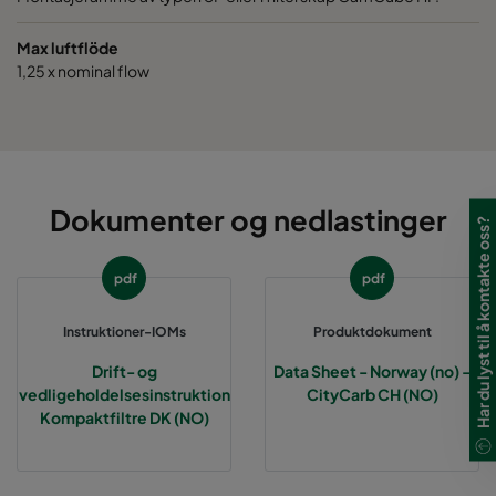
Max luftflöde
1,25 x nominal flow
Dokumenter og nedlastinger
Har du lyst til å kontakte oss?
pdf
pdf
Instruktioner-IOMs
Produktdokument
Drift- og
Data Sheet - Norway (no) -
vedligeholdelsesinstruktion
CityCarb CH (NO)
Kompaktfiltre DK (NO)