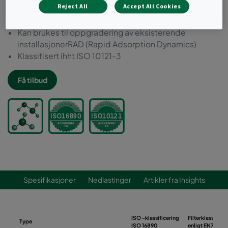
Reject All
Accept All Cookies
100% brennbar
Høy partikkelfiltreringseffektivitet
Kan brukes til oppgradering av eksisterende
installasjonerRAD (Rapid Adsorption Dynamics)
Klassifisert ihht ISO 10121-3
Få tilbud
Spesifikasjoner
Nedlastinger
Artikler fra Insights
ISO -klassificering
Filterklass
Type
ISO 16890
enligt EN779