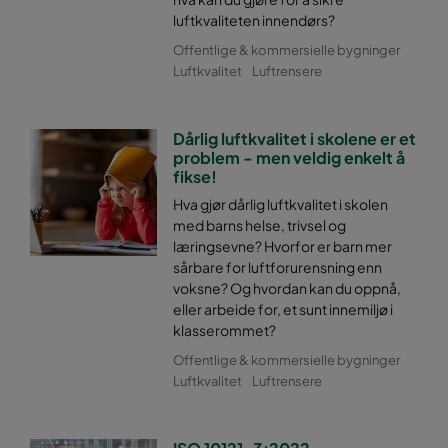
luftkvaliteten innendørs?
Offentlige & kommersielle bygninger
Luftkvalitet
Luftrensere
Dårlig luftkvalitet i skolene er et
problem - men veldig enkelt å
fikse!
Hva gjør dårlig luftkvalitet i skolen
med barns helse, trivsel og
læringsevne? Hvorfor er barn mer
sårbare for luftforurensning enn
voksne? Og hvordan kan du oppnå,
eller arbeide for, et sunt innemiljø i
klasserommet?
Offentlige & kommersielle bygninger
Luftkvalitet
Luftrensere