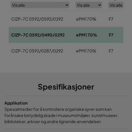
CIZP-7C 0592/0592/0292
ePM1 70%
F7
CIZP-7C 0592/0490/0292
ePM1 70%
F7
CIZP-7C 0592/0287/0292
ePM1 70%
F7
Spesifikasjoner
Applikation
Spesialmedier for å kontrollere organiske syrer som kan
forårsake betydelig skade i museumsmiljøer, kunstmuseer,
biblioteker, arkiver og andre lignende anvendelser.