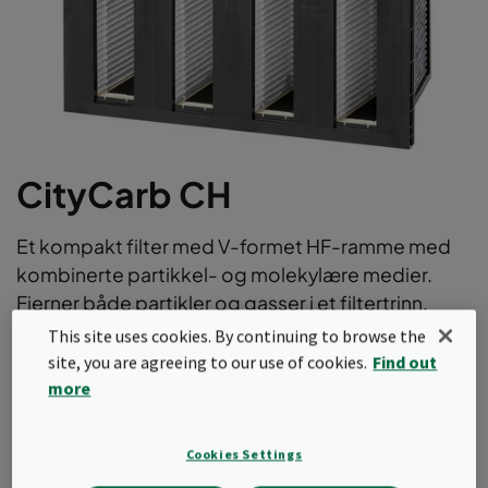
CityCarb CH
Et kompakt filter med V-formet HF-ramme med
kombinerte partikkel- og molekylære medier.
Fjerner både partikler og gasser i et filtertrinn.
Fjerner moderate konsentrasjoner av vanlig
This site uses cookies. By continuing to browse the
forurensning i byluften. Det beste valget for
site, you are agreeing to our use of cookies.
Find out
museumsmiljøer.
more
Kompakt "2 i 1"-filtreringsløsning; partikkel- og
Cookies Settings
molekylærfiltrering
Ideel til filtrering av organiske syrer