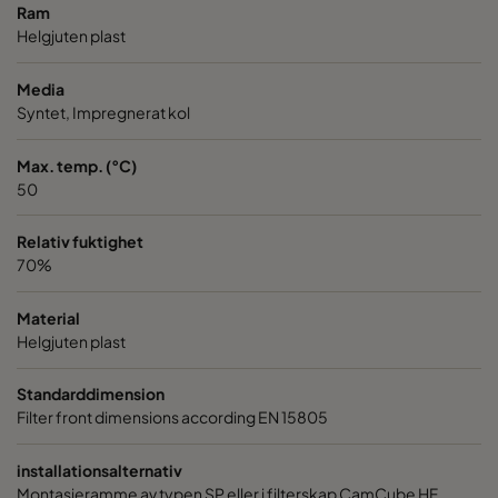
Ram
Helgjuten plast
Media
Syntet, Impregnerat kol
Max. temp. (°C)
50
Relativ fuktighet
70%
Material
Helgjuten plast
Standarddimension
Filter front dimensions according EN 15805
installationsalternativ
Montasjeramme av typen SP eller i filterskap CamCube HF.