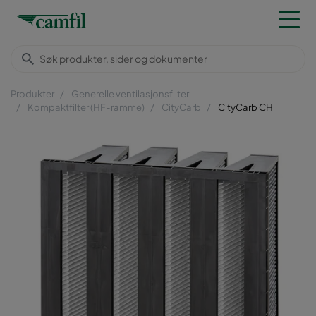
Produkter
Generelle ventilasjonsfilter
Kompaktfilter (HF-ramme)
CityCarb
CityCarb CH