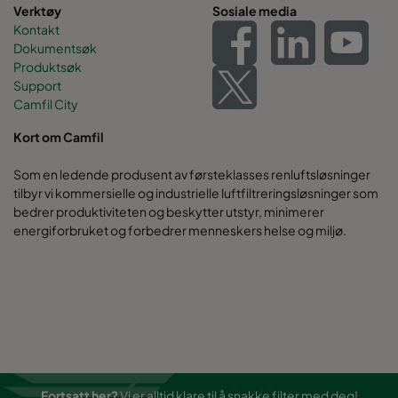
Verktøy
Sosiale media
Kontakt
Dokumentsøk
Produktsøk
Support
Camfil City
Kort om Camfil
Som en ledende produsent av førsteklasses renluftsløsninger
tilbyr vi kommersielle og industrielle luftfiltreringsløsninger som
bedrer produktiviteten og beskytter utstyr, minimerer
energiforbruket og forbedrer menneskers helse og miljø.
Fortsatt her?
Vi er alltid klare til å snakke filter med deg!