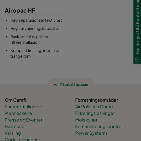
Har du lyst til å kontakte oss?
Airopac HF
Høy separasjonseffektivitet
Høy støvbindingskapasitet
Rask, enkel og sikker
filterinstallasjon
Kompakt løsning: ideell for
trange rom
Tilbake til toppen
Om Camfil
Forretningsområder
Karrieremuligheter
Air Pollution Control
Menneskene
Filtreringsløsninger
Presse og Eventer
Molekylær
Bærekraft
kontamineringskontroll
Varsling
Power Systems
Code of conduct