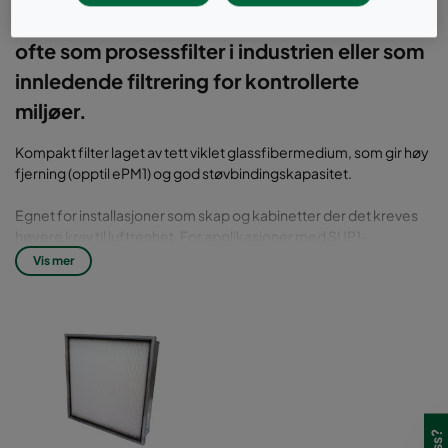
installasjoner i trange rom. Airopac brukes
ofte som prosessfilter i industrien eller som
innledende filtrering for kontrollerte
miljøer.
Kompakt filter laget av tett viklet glassfibermedium, som gir høy
fjerning (opptil ePM1) og god støvbindingskapasitet.
Egnet for installasjoner som skap og kabinetter der det kreves
høyere krav til luftrenhet. For applikasjoner med SUP1-
klassifisering (Eurovent 4/23) på tilluften, for eksempel
Vis mer
sykehusmiljøer eller andre områder med sensitive prosesser.