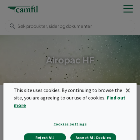
Airopac HF
This site uses cookies. By continuing to browse the
Produkter
Generelle ventilasjonsfilter
site, you are agreeing to our use of cookies.
Find out
Kompaktfilter (HF-ramme)
Airopac HF
more
Meny
Airopac HF
Cookies Settings
Kompakt boksfilter som er egnet for
Reject All
Accept All Cookies