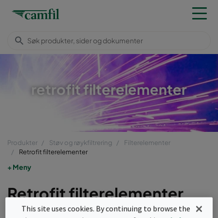
retrofit filterelementer
Produkter
Støv og røykfiltrering
Filterelementer
Retrofit filterelementer
Meny
Retrofit filterelementer
This site uses cookies. By continuing to browse the
Camfil tilbyr et bredt utvalg av høykvalitets