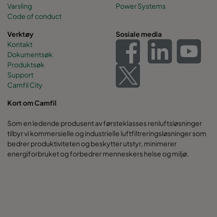
Varsling
Power Systems
Code of conduct
Verktøy
Sosiale media
Kontakt
Dokumentsøk
Produktsøk
Support
Camfil City
Kort om Camfil
Som en ledende produsent av førsteklasses renluftsløsninger
tilbyr vi kommersielle og industrielle luftfiltreringsløsninger som
bedrer produktiviteten og beskytter utstyr, minimerer
energiforbruket og forbedrer menneskers helse og miljø.