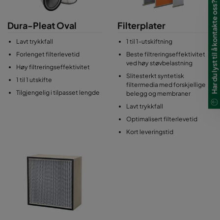
Har du lyst til å kontakte oss?
Dura-Pleat Oval
Filterplater
Lavt trykkfall
1 til 1-utskiftning
Forlenget filterlevetid
Beste filtreringseffektivitet
ved høy støvbelastning
Høy filtreringseffektivitet
Slitesterkt syntetisk
1 til 1 utskifte
filtermedia med forskjellige
Tilgjengelig i tilpasset lengde
belegg og membraner
Lavt trykkfall
Optimalisert filterlevetid
Kort leveringstid