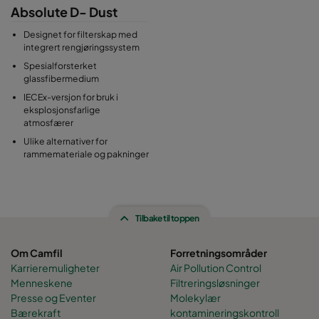
Absolute D- Dust
Designet for filterskap med
integrert rengjøringssystem
Spesialforsterket
glassfibermedium
IECEx-versjon for bruk i
eksplosjonsfarlige
atmosfærer
Ulike alternativer for
rammemateriale og pakninger
Tilbake til toppen
Om Camfil
Forretningsområder
Karrieremuligheter
Air Pollution Control
Menneskene
Filtreringsløsninger
Presse og Eventer
Molekylær
Bærekraft
kontamineringskontroll