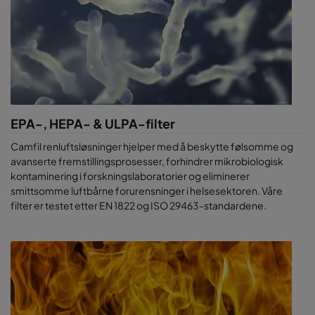
EPA-, HEPA- & ULPA-filter
Camfil renluftsløsninger hjelper med å beskytte følsomme og
avanserte fremstillingsprosesser, forhindrer mikrobiologisk
kontaminering i forskningslaboratorier og eliminerer
smittsomme luftbårne forurensninger i helsesektoren. Våre
filter er testet etter EN 1822 og ISO 29463-standardene.