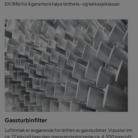
EN 1886 for å garantere høye tetthets- og lekkasjeklasser.
Gassturbinfilter
Luftinntak er avgjørende for driften av gassturbiner. Vi puster inn
ca. 27 kilo luft hver dag, mens en motor inntar ca. 4.300 tonn luft