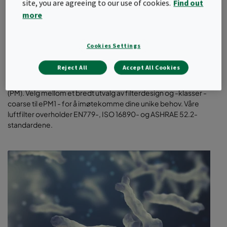
site, you are agreeing to our use of cookies.
Find out
more
Cookies Settings
Generelle ventilasjonsfilter
Reject All
Accept All Cookies
Våre energibesparende filter i høy kvalitet beskytter
mennesker, prosesser og produkter mot partikulære stoffer
(PM). Velg mellom et bredt utvalg av filterdesign og -klasser -
coarse til ePM1 - for å imøtekomme dine unike behov. Våre
luftfilter overholder EN779-, ISO 16890- og ASHRAE 52.2-
standardene.