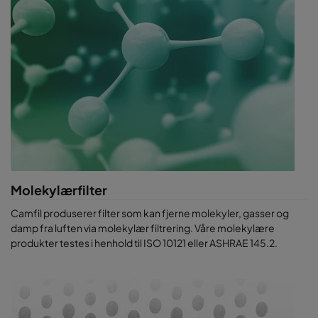
Molekylærfilter
Camfil produserer filter som kan fjerne molekyler, gasser og
damp fra luften via molekylær filtrering. Våre molekylære
produkter testes i henhold til ISO 10121 eller ASHRAE 145.2.