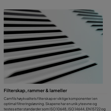
Filterskap, rammer & lameller
Camfils høykvalitets filterskap er viktige komponenter i en
optimal filtreringsløsning. Skapene har en unik yteevne og
testes etter standarder som ISO 10648, ISO 14644, EN 15722 og