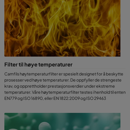
Filter til høye temperaturer
Camfils høytemperaturfilter er spesielt designet for å beskytte
prosesser ved høye temperaturer. De oppfyller de strengeste
krav, og opprettholder prestasjonsverdier under ekstreme
temperaturer. Våre høytemperaturfilter testes i henhold til enten
EN779 og ISO 16890, eller EN 1822:2009 og ISO 29463