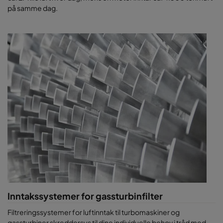
på samme dag.
Inntakssystemer for gassturbinfilter
Filtreringssystemer for luftinntak til turbomaskiner og
gassturbiner skreddersys til dine individuelle behov i tråd med