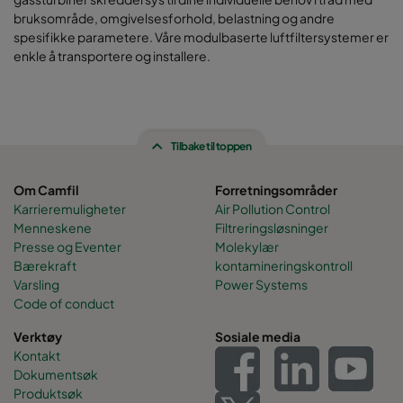
bruksområde, omgivelsesforhold, belastning og andre
spesifikke parametere. Våre modulbaserte luftfiltersystemer er
enkle å transportere og installere.
Tilbake til toppen
Om Camfil
Forretningsområder
Karrieremuligheter
Air Pollution Control
Menneskene
Filtreringsløsninger
Presse og Eventer
Molekylær
Bærekraft
kontamineringskontroll
Varsling
Power Systems
Code of conduct
Verktøy
Sosiale media
Kontakt
Dokumentsøk
Produktsøk