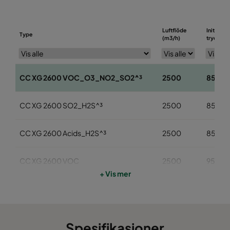
Luftflöde
Initialt
Type
(m3/h)
tryckfall
CC XG 2600 VOC_O3_NO2_SO2^³
2500
85
CC XG 2600 SO2_H2S^³
2500
85
CC XG 2600 Acids_H2S^³
2500
85
CC XG 2600 VOC
2500
95
+ Vis mer
CC XG 2600 H2S_Mercaptans
2500
95
CC XG 2600 Acids
2500
95
Spesifikasjoner