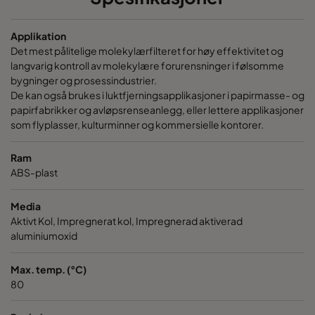
CC XG 2600 VOC_O3_Acid_H2S^³
2500
95
Applikation
Det mest pålitelige molekylærfilteret for høy effektivitet og
CC XG 2600 Bases
2500
95
langvarig kontroll av molekylære forurensninger i følsomme
bygninger og prosessindustrier.
De kan også brukes i luktfjerningsapplikasjoner i papirmasse- og
CCXG2600 ALDEHYDES^³
2500
85
papirfabrikker og avløpsrenseanlegg, eller lettere applikasjoner
som flyplasser, kulturminner og kommersielle kontorer.
CCXG2600 FORMALDEHYDE^³
2500
85
Ram
CCXG2600 Acids_SO2_H2S
2500
85
ABS-plast
Media
CCXG2600 ETHYLENE^³
2500
85
Aktivt Kol, Impregnerat kol, Impregnerad aktiverad
aluminiumoxid
CCXG2600 VOC_O3_H2S_SO2^³
2500
95
Max. temp. (°C)
80
CCXG2600 O3^³
2500
85