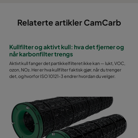
Relaterte artikler CamCarb
Kullfilter og aktivt kull: hva det fjerner og
når karbonfilter trengs
Aktivt kull fanger det partikkelfilteret ikke kan — lukt, VOC,
ozon, NO₂. Her er hva kullfilter faktisk gjør, når du trenger
det, og hvorfor ISO 10121-3 endrer hvordan du velger.