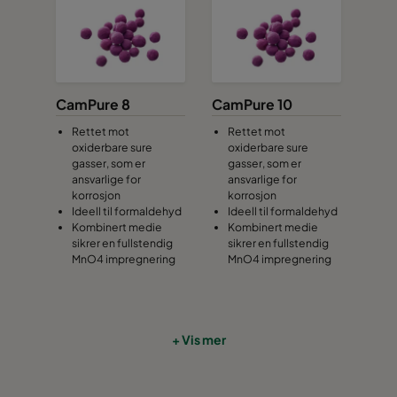
CamPure 8
CamPure 10
Rettet mot
Rettet mot
oxiderbare sure
oxiderbare sure
gasser, som er
gasser, som er
ansvarlige for
ansvarlige for
korrosjon
korrosjon
Ideell til formaldehyd
Ideell til formaldehyd
Kombinert medie
Kombinert medie
sikrer en fullstendig
sikrer en fullstendig
MnO4 impregnering
MnO4 impregnering
+ Vis mer