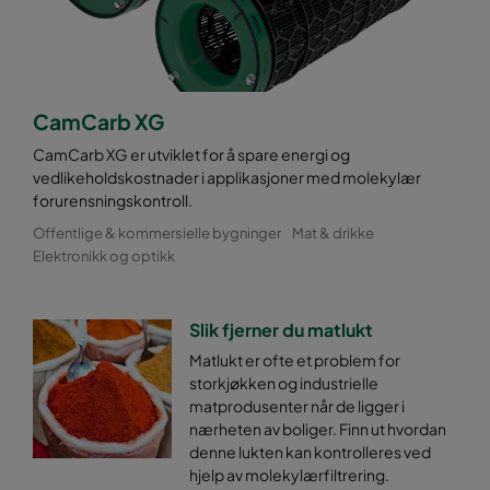
CamCarb XG
CamCarb XG er utviklet for å spare energi og
vedlikeholdskostnader i applikasjoner med molekylær
forurensningskontroll.
Offentlige & kommersielle bygninger
Mat & drikke
Elektronikk og optikk
Slik fjerner du matlukt
Matlukt er ofte et problem for
storkjøkken og industrielle
matprodusenter når de ligger i
nærheten av boliger. Finn ut hvordan
denne lukten kan kontrolleres ved
hjelp av molekylærfiltrering.