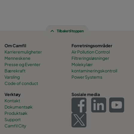
Tilbake til toppen
Om Camfil
Forretningsområder
Karrieremuligheter
Air Pollution Control
Menneskene
Filtreringsløsninger
Presse og Eventer
Molekylær
Bærekraft
kontamineringskontroll
Varsling
Power Systems
Code of conduct
Verktøy
Sosiale media
Kontakt
Dokumentsøk
Produktsøk
Support
Camfil City