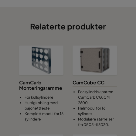
CCXG3500 Decontaminate^³
3400
125
Relaterte produkter
CamCarb
CamCube CC
Monteringsramme
For sylindrisk patron
For kullsylindere
CamCarb CG, CM
Hurtigkobling med
2600
bajonettfeste
Helmodul for 16
Komplett modul for 16
sylindre
sylindere
Modulære størrelser
fra 0505 til 3030.