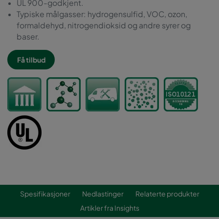
UL 900-godkjent.
Typiske målgasser: hydrogensulfid, VOC, ozon,
formaldehyd, nitrogendioksid og andre syrer og
baser.
Få tilbud
Spesifikasjoner
Nedlastinger
Relaterte produkter
Artikler fra Insights