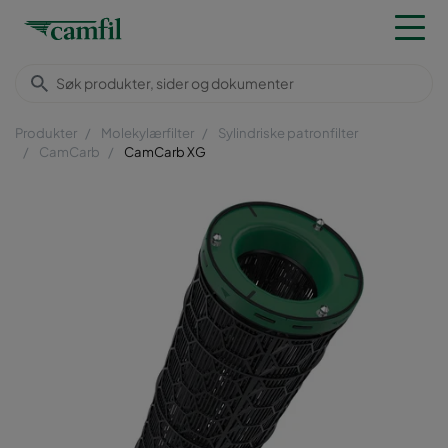
Produkter
Molekylærfilter
Sylindriske patronfilter
CamCarb
CamCarb XG