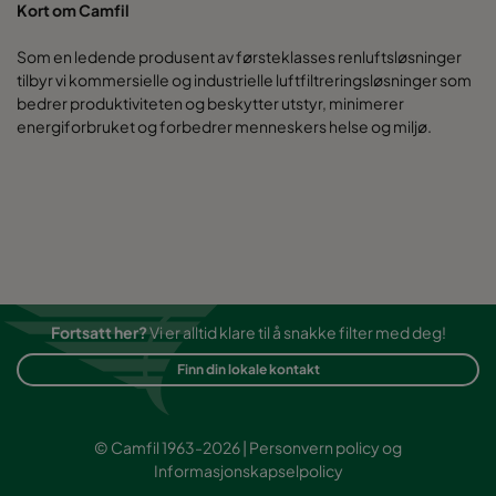
Kort om Camfil
Som en ledende produsent av førsteklasses renluftsløsninger
tilbyr vi kommersielle og industrielle luftfiltreringsløsninger som
bedrer produktiviteten og beskytter utstyr, minimerer
energiforbruket og forbedrer menneskers helse og miljø.
Fortsatt her?
Vi er alltid klare til å snakke filter med deg!
Finn din lokale kontakt
© Camfil 1963-2026 |
Personvern policy
og
Informasjonskapselpolicy