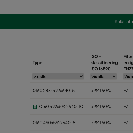
Kalkulato
ISO -
Filte
Type
klassificering
enli
ISO 16890
EN7
0160 287x592x640-5
ePM1 60%
F7
0160 592x592x640-10
ePM1 60%
F7
0160 490x592x640-8
ePM1 60%
F7