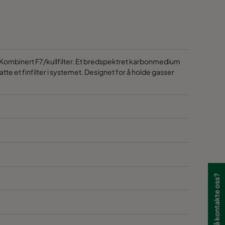
vLD 20
vLD 20
vLD 10
vLD 30
vLD 20
vLD 20
vLD 10
vLD 30
vLD 20
vLD 20
vLD 10
vLD 30
. Kombinert F7/kullfilter. Et bredspektret karbonmedium
atte et finfilter i systemet. Designet for å holde gasser
vLD 20
vLD 20
vLD 10
vLD 30
vLD 20
vLD 20
vLD 10
vLD 30
vLD 20
vLD 20
vLD 10
vLD 30
vLD 20
vLD 20
vLD 10
vLD 30
Har du lyst til å kontakte oss?
vLD 20
vLD 20
vLD 10
vLD 30
vLD 20
vLD 20
vLD 10
vLD 30