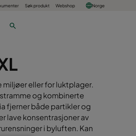
okumenter
Søk produkt
Webshop
Norge
XL
miljøer eller for luktplager.
lastramme og kombinerte
 fjerner både partikler og
rner lave konsentrasjoner av
rensninger i byluften. Kan