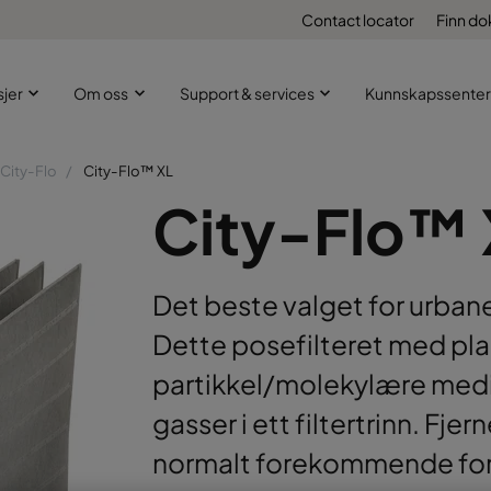
Contact locator
Finn d
sjer
Om oss
Support & services
Kunnskapssenter
City-Flo
City-Flo™ XL
City-Flo™ 
Det beste valget for urbane 
Dette posefilteret med p
partikkel/molekylære media
gasser i ett filtertrinn. Fje
normalt forekommende foru