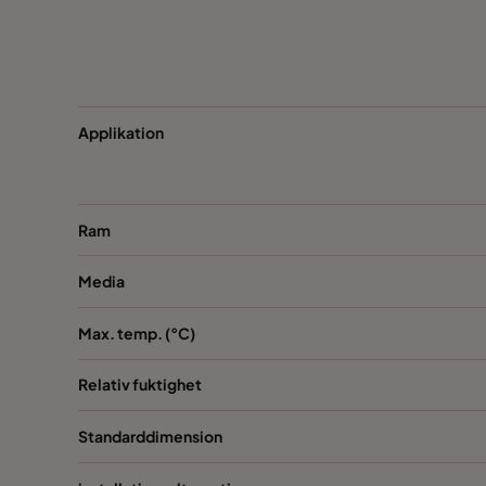
0160 490x490x520-8
ePM1 60%
F7
0160 592x287x520-10
ePM1 60%
F7
0160 287x287x520-5
ePM1 60%
F7
Applikation
0185 592x592x640-10
ePM1 85%
Ram
0185 490x592x640-8
ePM1 85%
Media
0185 287x592x640-5
ePM1 85%
Max. temp. (°C)
0185 592x490x640-10
ePM1 85%
Relativ fuktighet
0185 592x287x640-10
ePM1 85%
Standarddimension
0185 287x287x640-5
ePM1 85%