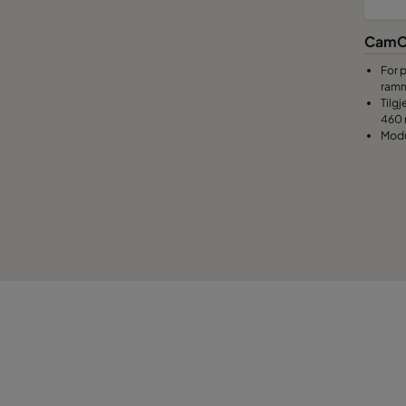
CamC
For 
ram
Tilg
460 
Modu