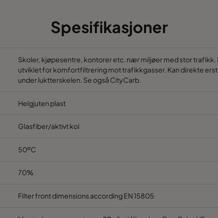
490
490
520
2330
110
Spesifikasjoner
592
287
520
1700
110
287
287
520
800
110
Skoler, kjøpesentre, kontorer etc. nær miljøer med stor trafikk
utviklet for komfortfiltrering mot trafikkgasser. Kan direkte erst
592
592
640
3400
150
under luktterskelen. Se også CityCarb.
Helgjuten plast
490
592
640
2800
150
Glasfiber/aktivt kol
287
592
640
1700
150
50ºC
592
490
640
2800
150
70%
592
287
640
1700
150
Filter front dimensions according EN 15805
287
287
640
800
150