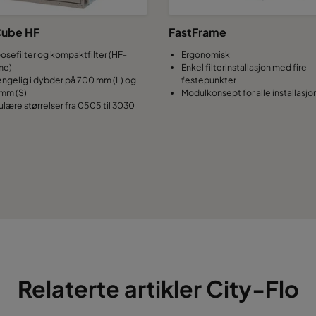
ube HF
FastFrame
posefilter og kompaktfilter (HF-
Ergonomisk
me)
Enkel filterinstallasjon med fire
jengelig i dybder på 700 mm (L) og
festepunkter
mm (S)
Modulkonsept for alle installasjo
lære størrelser fra 0505 til 3030
Relaterte artikler City-Flo