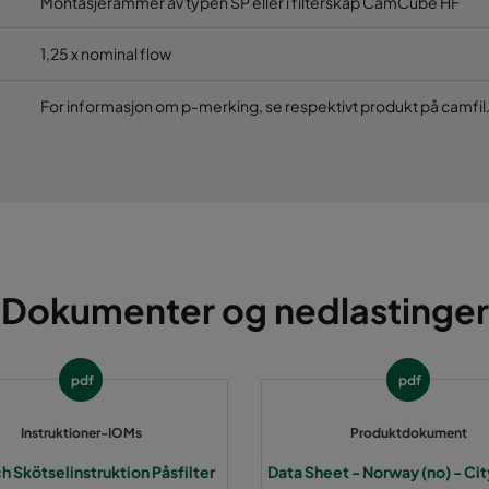
Montasjerammer av typen SP eller i filterskap CamCube HF
490
490
640
2330
150
1,25 x nominal flow
592
592
520
3400
185
For informasjon om p-merking, se respektivt produkt på camfil
490
592
520
2800
185
287
592
520
1850
185
592
490
520
2800
185
Dokumenter og nedlastinger
592
287
520
1850
185
pdf
pdf
287
287
520
800
185
Instruktioner-IOMs
Produktdokument
490
490
520
2330
185
ch Skötselinstruktion Påsfilter
Data Sheet - Norway (no) - Ci