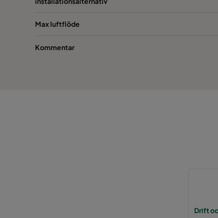
installationsalternativ
0185 490x490x640-8
ePM1 85%
Max luftflöde
0185 592x592x520-10
ePM1 85%
Kommentar
0185 490x592x520-8
ePM1 85%
0185 287x592x520-5
ePM1 85%
0185 592x490x520-10
ePM1 85%
0185 592x287x520-10
ePM1 85%
0185 287x287x520-5
ePM1 85%
0185 490x490x520-8
ePM1 85%
Drift o