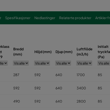
r
Spesifikasjoner
Nedlastinger
Relaterte produkter
Artikler f
rklass
Initialt
Bredd
Luftflöde
gt
Höjd (mm)
Djup (mm)
tryckfa
(mm)
(m3/h)
79
(Pa)
287
592
640
1700
85
592
592
640
3400
85
490
592
640
2800
85