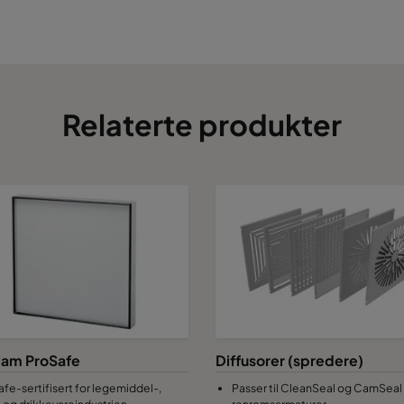
Relaterte produkter
am ProSafe
Diffusorer (spredere)
afe-sertifisert for legemiddel-,
Passer til CleanSeal og CamSeal
 og drikkevareindustrien.
renromsarmaturer