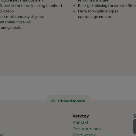
% testet for filterskanning i henhold
Rask gitterlåsing for direkte filte
SO 29463.
Flere forskjellige typer
isk motstandsdyktig mot
spredningsmønstre
ntaminerings- og
jøringsmidler.
Tilbake til toppen
Verktøy
S
Kontakt
Dokumentsøk
oll
Produktsøk