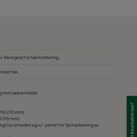
110
110
110
110
ser. Beregnet for takmontering.
enket tak.
ig mot vaskemiddel
Har du lyst til å kontakte oss?
 MG (110 mm)
G (115 mm)
ing fra romsiden og +/- porter for fjernavlesning av