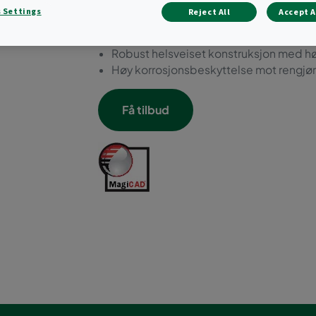
Utskiftbar dør med hurtiglås for direkte t
 Settings
Reject All
Accept A
panelfiltre
Stort utvalg av spredere med ulike sp
Robust helsveiset konstruksjon med høy
Høy korrosjonsbeskyttelse mot rengjø
Få tilbud