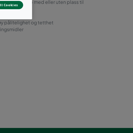
ilgang til filtre med eller uten plass til
ll Cookies
redemønster
 pålitelighet og tetthet
ringsmidler