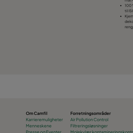
100 
til I
Kjem
deko
reng
Om Camfil
Forretningsområder
Karrieremuligheter
Air Pollution Control
Menneskene
Filtreringsløsninger
Presse og Eventer
Molekylær kontamineringskontr