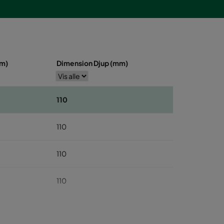
mm)
Dimension Djup (mm)
110
110
110
110
110