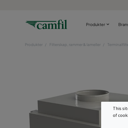
Produkter
Bran
Produkter
Filterskap, rammer & lameller
Terminalfil
This si
of cook