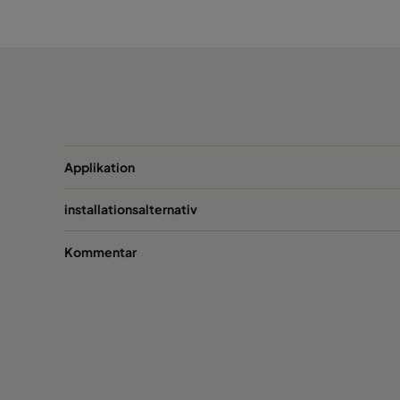
697
338
697
697
338
697
1195
338
595
1307
338
697
Applikation
installationsalternativ
Kommentar