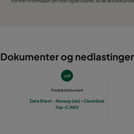
For mer informasjon om filter og diffusorer, se de aktuelle pro
Dokumenter og nedlastinger
pdf
Produktdokument
Data Sheet - Norway (no) - CleanSeal
Top-C (NO)