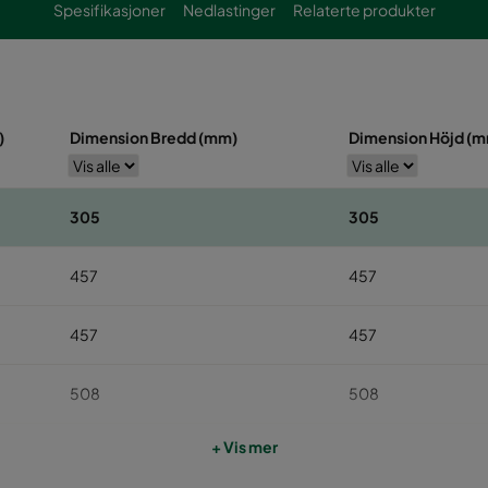
Spesifikasjoner
Nedlastinger
Relaterte produkter
)
Dimension Bredd (mm)
Dimension Höjd (
305
305
457
457
457
457
508
508
+ Vis mer
508
508