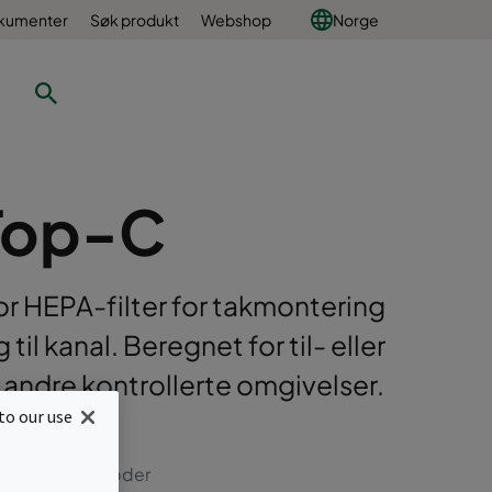
okumenter
Søk produkt
Webshop
Norge
Top-C
r HEPA-filter for takmontering
il kanal. Beregnet for til- eller
r andre kontrollerte omgivelser.
to our use
ellige filterdybder