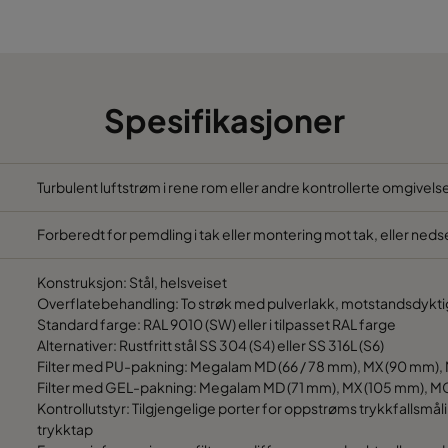
610
610
610
610
Spesifikasjoner
1108
508
1220
610
Turbulent luftstrøm i rene rom eller andre kontrollerte omgivel
Forberedt for pemdling i tak eller montering mot tak, eller neds
Konstruksjon: Stål, helsveiset
Overflatebehandling: To strøk med pulverlakk, motstandsdykt
Standard farge: RAL 9010 (SW) eller i tilpasset RAL farge
Alternativer: Rustfritt stål SS 304 (S4) eller SS 316L (S6)
Filter med PU-pakning: Megalam MD (66 / 78 mm), MX (90 mm),
Filter med GEL-pakning: Megalam MD (71 mm), MX (105 mm), M
Kontrollutstyr: Tilgjengelige porter for oppstrøms trykkfallsmål
trykktap