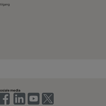
rtilgang
osiale media