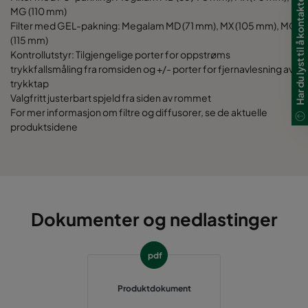
Har du lyst til å kontakte oss?
MG (110 mm)
Filter med GEL-pakning: Megalam MD (71 mm), MX (105 mm), MG
(115 mm)
Kontrollutstyr: Tilgjengelige porter for oppstrøms
trykkfallsmåling fra romsiden og +/- porter for fjernavlesning av
trykktap
Valgfritt justerbart spjeld fra siden av rommet
For mer informasjon om filtre og diffusorer, se de aktuelle
produktsidene
Dokumenter og nedlastinger
pdf
Produktdokument