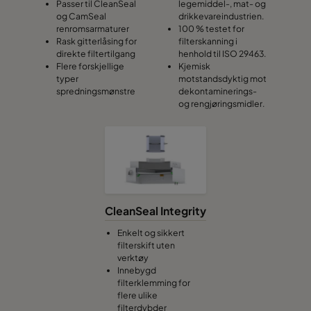
Passer til CleanSeal
legemiddel-, mat- og
og CamSeal
drikkevareindustrien.
renromsarmaturer
100 % testet for
Rask gitterlåsing for
filterskanning i
direkte filtertilgang
henhold til ISO 29463.
Flere forskjellige
Kjemisk
typer
motstandsdyktig mot
spredningsmønstre
dekontaminerings-
og rengjøringsmidler.
CleanSeal Integrity
Enkelt og sikkert
filterskift uten
verktøy
Innebygd
filterklemming for
flere ulike
filterdybder