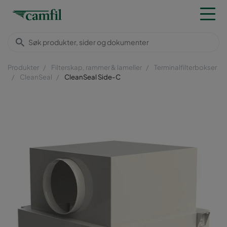
Produkter
Filterskap, rammer & lameller
Terminalfilterbokser
CleanSeal
CleanSeal Side-C