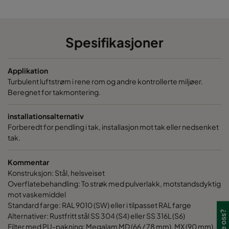
697
697
500
610
610
Spesifikasjoner
697
697
565
610
610
Applikation
Turbulent luftstrøm i rene rom og andre kontrollerte miljøer.
Beregnet for takmontering.
installationsalternativ
Forberedt for pendling i tak, installasjon mot tak eller nedsenket
tak.
Kommentar
Konstruksjon: Stål, helsveiset
Overflatebehandling: To strøk med pulverlakk, motstandsdyktig
mot vaskemiddel
Standard farge: RAL 9010 (SW) eller i tilpasset RAL farge
Alternativer: Rustfritt stål SS 304 (S4) eller SS 316L (S6)
Filter med PU-pakning: Megalam MD (66 / 78 mm), MX (90 mm),