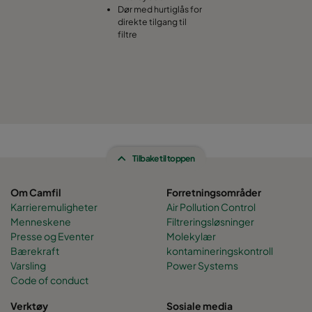
Dør med hurtiglås for
direkte tilgang til
filtre
Tilbake til toppen
Om Camfil
Forretningsområder
Karrieremuligheter
Air Pollution Control
Menneskene
Filtreringsløsninger
Presse og Eventer
Molekylær
Bærekraft
kontamineringskontroll
Varsling
Power Systems
Code of conduct
Verktøy
Sosiale media