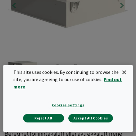
This site uses cookies. By continuing to browse the
site, you are agreeing to our use of cookies.
Find out
more
CleanSeal Side-C
Cookies Settings
Helsveiset renromsarmatur for HEPA-filtre for
takmontering med sidesirkulær kanaltilkobling.
Reject All
Accept All Cookies
Finnes i variant med justerbart spjeld fra romsiden.
Beregnet for inntaksluft eller avtrekksluft i rene