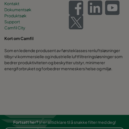
Kontakt
Dokumentsøk
Produktsøk
Support
Camfil City
Kort om Camfil
Som en ledende produsent av førsteklasses renluftsløsninger
tilbyr vi kommersielle og industrielle luftfiltreringsløsninger som
bedrer produktiviteten og beskytter utstyr, minimerer
energiforbruket og forbedrer menneskers helse og miljø.
Fortsatt her?
Vi er alltid klare til å snakke filter med deg!