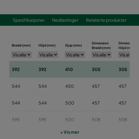
Spesifikasjoner
Nedlastinger
Relaterte produkter
Dimension
Dimension
Bredd (mm)
Höjd (mm)
Djup (mm)
Bredd (mm)
Höjd (mm)
392
392
410
305
305
544
544
450
457
457
544
544
500
457
457
595
595
500
508
508
+ Vis mer
595
595
565
508
508