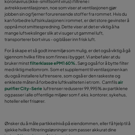
koronavirus (ikke-smittsomt virus) i filtrene i
avtrekksventilasjonen, noe som viser at ventilasjonen gjør
jobben sin og fjerner forurensende stoffer fra rommet. Hvis du
kan forbedre luftsirkulasjonen i rommet, er det store gevinster å
oppnå mot smittespredning. Dette viser at det er viktig å ha
mange luftvekslinger slik at vi suger ut gammel luft,
transporterer bort virus - og blåser inn frisk luft.
For å skape et så godt innemiljø som mulig, er det også viktig å gå
igjennom hvilke filtre som finnes i bygget. Vi anbefaler at du
bruker minst
filterklasse ePM1 60%
.
Sørg også for å bytte filter
med riktig mellomrom. Som et supplement til ventilasjonen kan
du også installere luftrensere, som også er den raskeste og
enkleste måten å forbedre luftkvaliteten i et rom. Camfils
air
purifier City-Serie
luftrenser reduserer 99,995% av partiklene
og passer i alle offentlige miljøer som f.eks. kontorer, sykehus,
hoteller eller frisører.
Ønsker du å måle partikkelnivå på eiendommen, eller få hjelp til å
sjekke hvilke filtreringsløsninger som passer akkurat dine