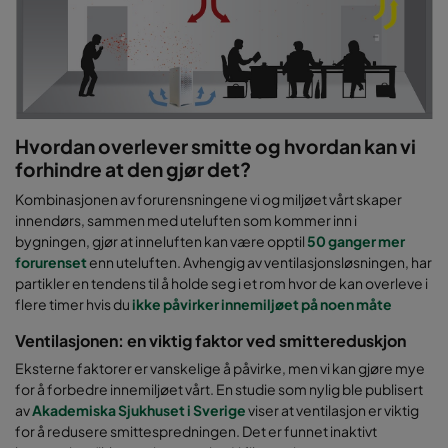
Hvordan overlever smitte og hvordan kan vi
forhindre at den gjør det?
Kombinasjonen av forurensningene vi og miljøet vårt skaper
innendørs, sammen med uteluften som kommer inn i
bygningen, gjør at inneluften kan være opptil
50 ganger mer
forurenset
enn uteluften. Avhengig av ventilasjonsløsningen, har
partikler en tendens til å holde seg i et rom hvor de kan overleve i
flere timer hvis du
ikke påvirker innemiljøet på noen måte
Ventilasjonen: en viktig faktor ved smittereduskjon
Eksterne faktorer er vanskelige å påvirke, men vi kan gjøre mye
for å forbedre innemiljøet vårt. En studie som nylig ble publisert
av
Akademiska Sjukhuset i Sverige
viser at ventilasjon er viktig
for å redusere smittespredningen. Det er funnet inaktivt