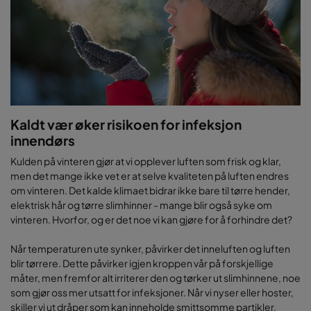
Kaldt vær øker risikoen for infeksjon
innendørs
Kulden på vinteren gjør at vi opplever luften som frisk og klar,
men det mange ikke vet er at selve kvaliteten på luften endres
om vinteren. Det kalde klimaet bidrar ikke bare til tørre hender,
elektrisk hår og tørre slimhinner - mange blir også syke om
vinteren. Hvorfor, og er det noe vi kan gjøre for å forhindre det?
Når temperaturen ute synker, påvirker det inneluften og luften
blir tørrere. Dette påvirker igjen kroppen vår på forskjellige
måter, men fremfor alt irriterer den og tørker ut slimhinnene, noe
som gjør oss mer utsatt for infeksjoner. Når vi nyser eller hoster,
skiller vi ut dråper som kan inneholde smittsomme partikler.