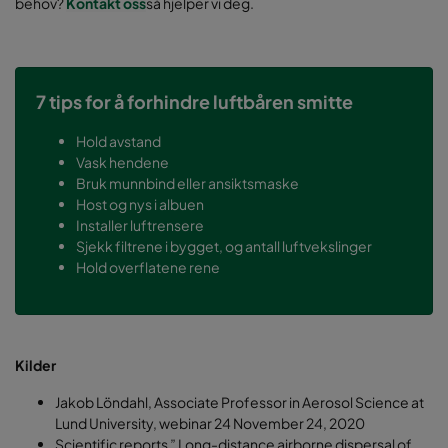
behov?
Kontakt oss
så hjelper vi deg.
7 tips for å forhindre luftbåren smitte
Hold avstand
Vask hendene
Bruk munnbind eller ansiktsmaske
Host og nys i albuen
Installer luftrensere
Sjekk filtrene i bygget, og antall luftvekslinger
Hold overflatene rene
Kilder
Jakob Löndahl, Associate Professor in Aerosol Science at
Lund University, webinar 24 November 24, 2020
Scientific reports ” Long-distance airborne dispersal of