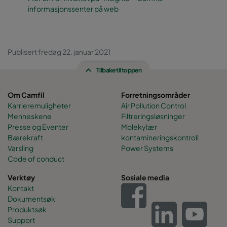
informasjonssenter på web
Publisert fredag 22. januar 2021
Tilbake til toppen
Om Camfil
Forretningsområder
Karrieremuligheter
Air Pollution Control
Menneskene
Filtreringsløsninger
Presse og Eventer
Molekylær
Bærekraft
kontamineringskontroll
Varsling
Power Systems
Code of conduct
Verktøy
Sosiale media
Kontakt
Dokumentsøk
Produktsøk
Support