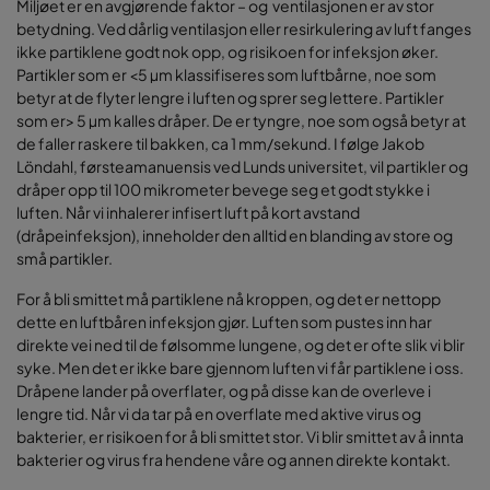
Miljøet er en avgjørende faktor – og ventilasjonen er av stor
betydning. Ved dårlig ventilasjon eller resirkulering av luft fanges
ikke partiklene godt nok opp, og risikoen for infeksjon øker.
Partikler som er <5 µm klassifiseres som luftbårne, noe som
betyr at de flyter lengre i luften og sprer seg lettere. Partikler
som er> 5 µm kalles dråper. De er tyngre, noe som også betyr at
de faller raskere til bakken, ca 1 mm/sekund. I følge Jakob
Löndahl, førsteamanuensis ved Lunds universitet, vil partikler og
dråper opp til 100 mikrometer bevege seg et godt stykke i
luften. Når vi inhalerer infisert luft på kort avstand
(dråpeinfeksjon), inneholder den alltid en blanding av store og
små partikler.
For å bli smittet må partiklene nå kroppen, og det er nettopp
dette en luftbåren infeksjon gjør. Luften som pustes inn har
direkte vei ned til de følsomme lungene, og det er ofte slik vi blir
syke. Men det er ikke bare gjennom luften vi får partiklene i oss.
Dråpene lander på overflater, og på disse kan de overleve i
lengre tid. Når vi da tar på en overflate med aktive virus og
bakterier, er risikoen for å bli smittet stor. Vi blir smittet av å innta
bakterier og virus fra hendene våre og annen direkte kontakt.