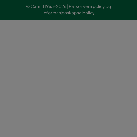
© Camfil 1963-2026 |
Personvern policy
og
Informasjonskapselpolicy