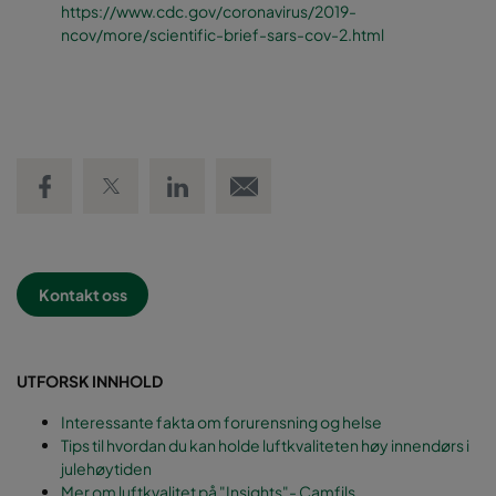
https://www.cdc.gov/coronavirus/2019-
ncov/more/scientific-brief-sars-cov-2.html
Share on Facebook
Share on Twitter
Share on LinkedIn
Email link
Kontakt oss
UTFORSK INNHOLD
Interessante fakta om forurensning og helse
Tips til hvordan du kan holde luftkvaliteten høy innendørs i
julehøytiden
Mer om luftkvalitet på "Insights"- Camfils