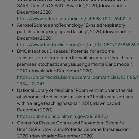
SARS-CoV-2 in COVID-19 wards”, 2020, (downloaded
December 2020)
https://www.nature.com/articles/s41598-020-76442-2
Aerosol Science and Technology ”Exhaled respiratory
particles during singing and talking”, 2020, (downloaded
December 2020)
https://www.tandfonline.com/doi/full/10.1080/02786826.
BMC Infectious Diseases ” Potential for airborne
transmission of infection in the waiting areas of healthcare
premises: stochastic analysis using a Monte Carlo model”,
2010, (downloaded December 2020)
https://bmcinfectdis.biomedcentral.com/articles/10.1186/1
2334-10-247
National Library of Medicine “Room ventilation and the risk
of airborne infection transmission in 3 health care settings
within a large teaching hospital”, 2011, (downloaded
December 2020)
https://pubmed.ncbi.nlm.nih.gov/21658810/
Center for Disease Control and Prevention “Scientific
Brief: SARS-CoV-2 and Potential Airborne Transmission”,
2020, (downloaded December 2020)