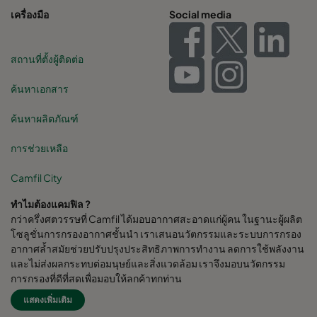
เครื่องมือ
Social media
สถานที่ตั้งผู้ติดต่อ
ค้นหาเอกสาร
ค้นหาผลิตภัณฑ์
การช่วยเหลือ
Camfil City
ทำไมต้องแคมฟิล ?
กว่าครึ่งศตวรรษที่ Camfil ได้มอบอากาศสะอาดแก่ผู้คน ในฐานะผู้ผลิต
โซลูชั่นการกรองอากาศชั้นนำ เราเสนอนวัตกรรมและระบบการกรอง
อากาศล้ำสมัยช่วยปรับปรุงประสิทธิภาพการทำงาน ลดการใช้พลังงาน
และไม่ส่งผลกระทบต่อมนุษย์และสิ่งแวดล้อม เราจึงมอบนวัตกรรม
การกรองที่ดีที่สุดเพื่อมอบให้ลูกค้าทุกท่าน
แสดงเพิ่มเติม
Camfil Group สำนักงานใหญ่ตั้งอยู่ใน Stockholm, Sweden มี