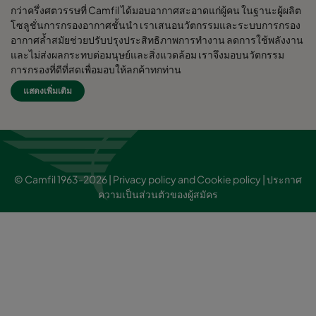
กว่าครึ่งศตวรรษที่ Camfil ได้มอบอากาศสะอาดแก่ผู้คน ในฐานะผู้ผลิต
โซลูชั่นการกรองอากาศชั้นนำ เราเสนอนวัตกรรมและระบบการกรอง
อากาศล้ำสมัยช่วยปรับปรุงประสิทธิภาพการทำงาน ลดการใช้พลังงาน
และไม่ส่งผลกระทบต่อมนุษย์และสิ่งแวดล้อม เราจึงมอบนวัตกรรม
การกรองที่ดีที่สุดเพื่อมอบให้ลูกค้าทุกท่าน
แสดงเพิ่มเติม
Camfil Group สำนักงานใหญ่ตั้งอยู่ใน Stockholm, Sweden มี
โรงงานผลิตกว่า 30 แห่ง ศูนย์ R&D 6 แห่ง สำนักงานขายใน 26 ประเทศ
พนักงานมากกว่า 4,480 คนและกำลังเติบโตขึ้น เรามีความภาคภูมิใจที่
ได้ให้บริการและสนุยสนุนลูกค้าในหลากหลายอุตสาหกรรมและชุมชน
ต่างๆทั่วโลก
© Camfil 1963-2026 |
Privacy policy and Cookie policy
|
ประกาศ
ความเป็นส่วนตัวของผู้สมัคร