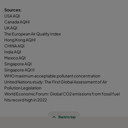
Sources:
USA AQI
Canada AQHI
UK AQI
The European Air Quality Index
Hong Kong AQHI
CHINA AQI
India AQI
Mexico AQI
Singapore AQI
Singapore AQI II
WHO maximum acceptable pollutant concentration
United Nations study: The First Global Assessment of Air
Pollution Legislation
World Economic Forum: Global CO2 emissions from fossil fuel
hits record high in 2022
Back to top