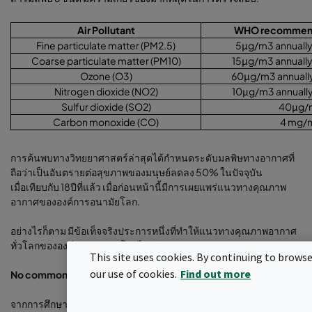
Air Pollutant
WHO recommende
Fine particulate matter (PM2.5)
5
μ
g/m3 annually 
Coarse particulate matter (PM10)
15
μ
g/m3 annually
Ozone (O3)
60
μ
g/m3 annually
Nitrogen dioxide (NO2)
10
μ
g/m3 annually
Sulfur dioxide (SO2)
40
μ
g/
Carbon monoxide (CO)
4 mg/
การค้นพบทางวิทยยาศาสตร์ล่าสุดได้กำหนดระดับมลพิษทางอากาศที่
ถือว่าเป็นอันตรายต่อสุขภาพของมนุษย์ลดลง 50% ในปัจจุบัน
เมื่อเทียบกับ 18ปีที่แล้ว เมื่อก่อนหน้านี้มีการเผยแพร่แนวทางคุณภาพ
อากาศขององค์การอนามัยโลก.
อย่างไรก็ตาม มีข้อเท็จจริงประการหนึ่งที่ทำให้แนวทางคุณภาพอากาศ
ทั่วโลกขององค์การอนามัยโลกไม่เพียงพอ
.
This site uses cookies. By continuing to browse
our use of cookies.
Find out more
No common legal framework
จากการศึกษาล่าสุด The First Global Assessment of Air Pollution