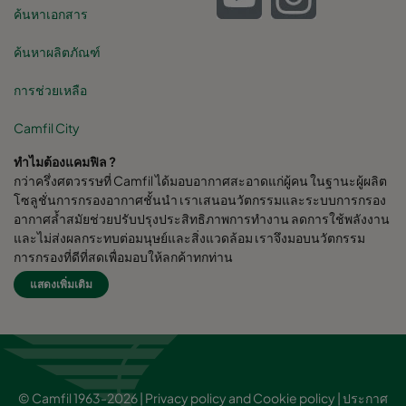
ค้นหาเอกสาร
ค้นหาผลิตภัณฑ์
การช่วยเหลือ
Camfil City
ทำไมต้องแคมฟิล ?
กว่าครึ่งศตวรรษที่ Camfil ได้มอบอากาศสะอาดแก่ผู้คน ในฐานะผู้ผลิต
โซลูชั่นการกรองอากาศชั้นนำ เราเสนอนวัตกรรมและระบบการกรอง
อากาศล้ำสมัยช่วยปรับปรุงประสิทธิภาพการทำงาน ลดการใช้พลังงาน
และไม่ส่งผลกระทบต่อมนุษย์และสิ่งแวดล้อม เราจึงมอบนวัตกรรม
การกรองที่ดีที่สุดเพื่อมอบให้ลูกค้าทุกท่าน
แสดงเพิ่มเติม
Camfil Group สำนักงานใหญ่ตั้งอยู่ใน Stockholm, Sweden มี
โรงงานผลิตกว่า 30 แห่ง ศูนย์ R&D 6 แห่ง สำนักงานขายใน 26 ประเทศ
พนักงานมากกว่า 4,480 คนและกำลังเติบโตขึ้น เรามีความภาคภูมิใจที่
ได้ให้บริการและสนุยสนุนลูกค้าในหลากหลายอุตสาหกรรมและชุมชน
ต่างๆทั่วโลก
© Camfil 1963-2026 |
Privacy policy and Cookie policy
|
ประกาศ