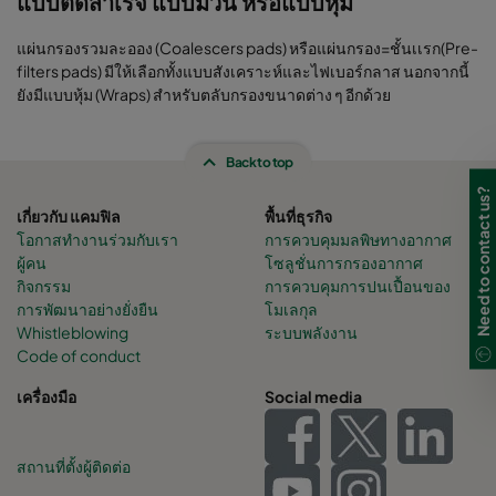
แบบตัดสำเร็จ แบบม้วน หรือแบบหุ้ม
แผ่นกรองรวมละออง (Coalescers pads) หรือแผ่นกรอง=ชั้นเเรก(Pre-
filters pads) มีให้เลือกทั้งแบบสังเคราะห์และไฟเบอร์กลาส นอกจากนี้
ยังมีแบบหุ้ม (Wraps) สำหรับตลับกรองขนาดต่าง ๆ อีกด้วย
Back to top
Need to contact us?
เกี่ยวกับ แคมฟิล
พื้นที่ธุรกิจ
โอกาสทำงานร่วมกับเรา
การควบคุมมลพิษทางอากาศ
ผู้คน
โซลูชั่นการกรองอากาศ
กิจกรรม
การควบคุมการปนเปื้อนของ
การพัฒนาอย่างยั่งยืน
โมเลกุล
Whistleblowing
ระบบพลังงาน
Code of conduct
เครื่องมือ
Social media
สถานที่ตั้งผู้ติดต่อ