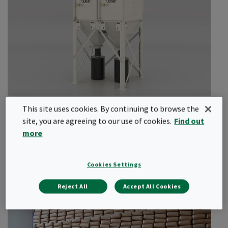
กระบวนการปลอดเชื้อที่ละเอียดอ่อนพร้อมกับสภาพแวดล้อมที่มี
ความชื้นสูง.
การบรรจุทั้งหมดจะคงไว้ซึ่งมาตราฐาน ISO โดยไม่มีแบคทีเรียในขวด
ในระหว่างการขึ้นรูปการลำเลียงและบรรจุ สายลำเลียงอยู่ภายใต้ตัว
กรอง HEPA เพื่อป้องกันจากการปกนเปื้อนที่อาจอยู่ในระหว่าง
กระบวนการบรรจุขวด.
ด้วยการกรองที่เหมาะสมสามารถทำได้:
ลดความเสี่ยงของการปนเปื้อนทางจุลชีววิทยาตลอดและ
ระบบดักจับฝุ่น
This site uses cookies. By continuing to browse the
กระบวนการปลอดเชื้อ
site, you are agreeing to our use of cookies.
Find out
รักษารสชาติและคุณภาพที่คงที่ในผลิตภัณฑ์สำเร็จรูป
ระบบดักจับฝุ่นช่วยจัดการอากาศระบายออกจากกระบวนการผลิตและ
more
ปกป้องผู้บริโภคและคนงานกระบวนการผลิตและชื่อเสียง
บรรจุภัณฑ์อาหารได้อย่างปลอดภัย ช่วยปรับปรุงคุณภาพอากาศภายใน
แบรนด์
อาคาร (IAQ) ป้องกันการปนเปื้อนข้าม และลดปริมาณฝุ่นรบกวนภายใน
ปฎิบัติตามมาตราฐานความปลอดภัยอาหารและเครื่องดื่มทั่ว
สถานที่ทำงาน
Cookies Settings
โลก
คุณภาพอากาศในการผลิตเครื่องดื่ม
Reject All
Accept All Cookies
อากาศภายนอกมีแบคทีเรียอยู่ประมาณ 200-1,500 ตัวต่อลูกบาศก์
เมตร ระบบปรับอากาศมีความจุ 1,000 m3/hr อาจใช้เวลา 2 ถึง 15
ชั่วโมงในขั้นตอนการผลิตเครื่องดื่มอาจมีการปนเปื้อนเกิดขึ้นระหว่าง