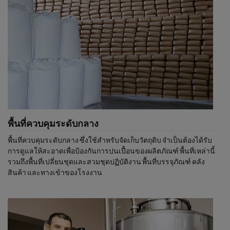
การผลิต
เมื่อสุขภาพของประชาชนอยู่ในสภาวะเสี่ยงหน่วยงานด้านสุขภาพและ
ความปลอดภัยด้านอาหารของประเทศสามารถแนะนำให้หน่วยงาน
บังคับใช้นโยบายด้านสุขภาพ สิ่งเหล่านี้อาจรวมถึงการถอนและทำลาย
วัตถุดิบหรือผลิตภัณฑ์หรือการปิดกิจการชั่วคราวของกิจการที่ละเลย’s
โรงงานผลิต.
ใช้ชีวิตอย่างปลอดภัยด้วยตัวกรอง
ProSafeและเครื่องฟอกอากาศ
พื้นที่ควบคุมระดับกลาง
ไม่ว่าคนจะอยู่ส่วนใดบนโลก’อีกครั้ง แคมฟิล สามารถช่วยให้คุณปฎิบัติ
ตามข้อกำหนดด้านสุขภาพและความปลอดภัยของเครื่องดื่ม เครื่องฟอก
พื้นที่ควบคุมระดับกลาง ซึ่งใช้สำหรับจัดเก็บวัตถุดิบ จำเป็นต้องได้รับ
อากาศชั้นนำในตลาดของเราเป็นไปตามมาตราฐานปัจจุบันทั้งหมด
การดูแลให้สะอาดเพื่อป้องกันการปนเปื้อนของผลิตภัณฑ์ พื้นที่เหล่านี้
และเหนือกว่าความต้องการเฉพาะลูกค้าของเรา
รวมถึงพื้นที่เปลี่ยนชุดและสวมชุดปฏิบัติงาน พื้นที่บรรจุภัณฑ์ คลัง
สินค้า และทางเข้าของโรงงาน
ตัวกรอง Prosafe ของเรานำเสนอโซลูชั่นที่สมบูรณ์สำหรับ
อุตสาหกรรมอาหารและเครื่องดื่มทั่วโลกสำหรับการปฎิบัติตามกฏ
ระเบียบความปลอดภัยอาหารการปนเปื้อนของจุลินทรีย์และทำให้
กระบวนการปลอดภัยยิ่งขึ้น
เครื่องฟอกอากาศและน้ำยาทำความสะอาด