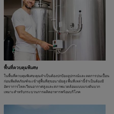
Prosafe:
รับประกันปราศจาก Bisphenol A หรือฟอร์มาลดีไฮด์
ทนต่อการปนเปื้อนและสารทำความสะอาด
สอดคล้อง ISO อย่างสมบูรณ์ 846 (ไม่มีการเติบโตของแบคทีเรีย
และเชื้อรา)
สอดคล้องมาตราฐานสุขอนามัยของเยอรมัน VDI6022
สอดคล้องกับข้อกำหนดของสหภาพยุโรป EC 1935:2004
พื้นที่ควบคุมพิเศษ
ในพื้นที่ควบคุมพิเศษ คุณจำเป็นต้องปกป้องอุปกรณ์และลดการปนเปื้อน
ก่อนที่ผลิตภัณฑ์จะเข้าสู่พื้นที่สุขอนามัยสูง พื้นที่เหล่านี้จำเป็นต้องมี
อัตราการไหลเวียนอากาศสูงและสภาพแวดล้อมแบบแรงดันบวก
เหมาะสำหรับกระบวนการผลิตอาหารพร้อมบริโภค