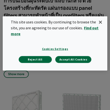
การปนเปื้อนฝุ่นระดับเบาถึงปานกลาง ด้วย
โครงสร้างที่กะทัดรัด แผ่นกรองแบบ panel
filters สามารถทำหน้าที่เป็น prefilters หรือแผ่น
กรองหลักในงานที่มีพื้นที่จำกัด และมีบทบาท
This site uses cookies. By continuing to browse the
site, you are agreeing to our use of cookies.
Find out
สำคัญในการยืดอายุการใช้งานของแผ่นกรองขั้น
more
ที่สองทั้งในอาคารที่พักอาศัยและอาคารพาณิชย์
Prefilters ถูกออกแบบมาเพื่อปกป้องแผ่นกรองละเอียดในทุกการใช้งาน
Cookies Settings
โดยดักจับฝุ่นขนาดใหญ่ เช่น ฝุ่นหยาบและ ePM10 ทั้งใน intake air
และ recirculation air
Reject All
Accept All Cookies
แผ่นกรองแบบ panel filters ของเรามีหลายขนาดให้เลือก
มีให้เลือกหลายขนาด สำหรับข้อมูลเพิ่มเติมดูที่ข้อมูลผลิตภัณฑ์
Show more
วัสดุกรอบ: กระดาษแข็งทนความชื้น, พลาสติก หรือ โลหะ
วัสดุกรอง: ใยแก้ว, สังเคราะห์ หรือ ลวดโลหะถัก