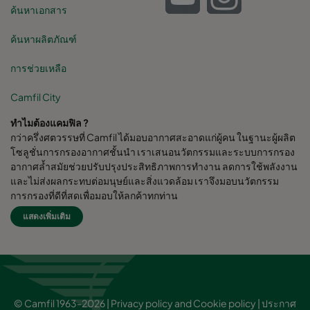
ค้นหาเอกสาร
ค้นหาผลิตภัณฑ์
การช่วยเหลือ
Camfil City
ทำไมต้องแคมฟิล ?
กว่าครึ่งศตวรรษที่ Camfil ได้มอบอากาศสะอาดแก่ผู้คน ในฐานะผู้ผลิต
โซลูชั่นการกรองอากาศชั้นนำ เราเสนอนวัตกรรมและระบบการกรอง
อากาศล้ำสมัยช่วยปรับปรุงประสิทธิภาพการทำงาน ลดการใช้พลังงาน
และไม่ส่งผลกระทบต่อมนุษย์และสิ่งแวดล้อม เราจึงมอบนวัตกรรม
การกรองที่ดีที่สุดเพื่อมอบให้ลูกค้าทุกท่าน
แสดงเพิ่มเติม
Camfil Group สำนักงานใหญ่ตั้งอยู่ใน Stockholm, Sweden มี
โรงงานผลิตกว่า 30 แห่ง ศูนย์ R&D 6 แห่ง สำนักงานขายใน 26 ประเทศ
พนักงานมากกว่า 4,480 คนและกำลังเติบโตขึ้น เรามีความภาคภูมิใจที่
ได้ให้บริการและสนุยสนุนลูกค้าในหลากหลายอุตสาหกรรมและชุมชน
ต่างๆทั่วโลก
© Camfil 1963-2026 |
Privacy policy and Cookie policy
|
ประกาศ