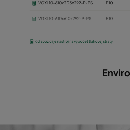
VGXL10-610x305x292-P-PS
E10
VGXL10-610x610x292-P-PS
E10
VGXXL10-610x305x292-P-PS
E10
K dispozícií je nástroj na výpočet tlakovej straty
VGXXL10-610x610x292-P-PS
E10
VGXL11-595x289x292-P-PS
E11
Envir
VGXL11-595x595x292-P-PS
E11
VGXL11-610x305x292-P-PS
E11
VGXL11-610x610x292-P-PS
E11
VGXL12-595x289x292-P-PS
E12