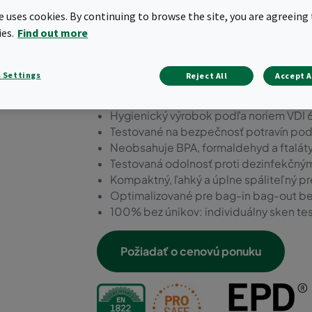
tlaku.
te uses cookies. By continuing to browse the site, you are agreeing 
ies.
Find out more
Pre vysoký objemový prietok vzduchu (
V porovnaní s priemerom na trhu je ús
Najnižšia hmotnosť v priemysle
 Settings
Reject All
Accept A
Pevný a vzduchotesný rám
Certifikácia ProSafe
Hygienický výrobok podľa noriem VDI 
Testované na bezpečnosť potravín po
Neobsahuje BPA, formaldehyd a ftalát
Testovaná odolnosť proti dezinfekčným
Kompaktný, ľahký a úplne spáliteľný 
Optimalizované pre bag-in bag-out 
100% bez únikov: individuálny sken te
Požiadať o cenovú ponuku