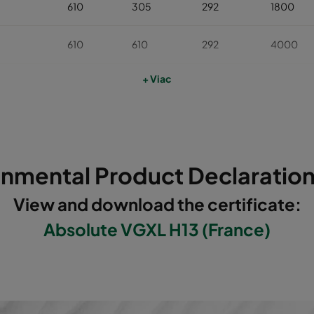
610
305
292
1800
610
610
292
4000
+ Viac
610
305
292
2300
610
610
292
5000
595
289
292
1800
onmental Product Declaration
595
595
292
4000
View and download the certificate:
Absolute VGXL H13 (France)
610
305
292
1800
610
610
292
4000
595
289
292
1800