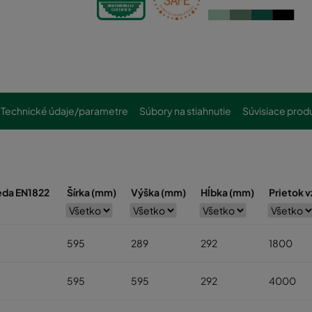
Technické údaje/parametre
Súbory na stiahnutie
Súvisiace prod
ieda EN1822
Šírka (mm)
Výška (mm)
Hĺbka (mm)
Prietok 
595
289
292
1800
595
595
292
4000