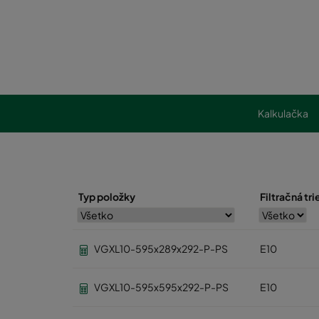
Kalkulačka
Typ položky
Filtračná tr
VGXL10-595x289x292-P-PS
E10
VGXL10-595x595x292-P-PS
E10