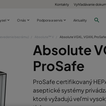
Kontakty
Vyhľadávanie doku
ysel
O nás
Podpora a servis
Aktuality
revedenie bez rámu)
Absolute™ V
Absolute VGXL, VGXXL ProSafe
Absolute 
ProSafe
ProSafe certifikovaný HEPA 
aseptické systémy privád
ktoré vyžadujú veľmi vysok