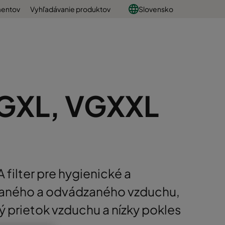
mentov
Vyhľadávanie produktov
Slovensko
VGXL, VGXXL
filter pre hygienické a
zaného a odvádzaného vzduchu,
ý prietok vzduchu a nízky pokles