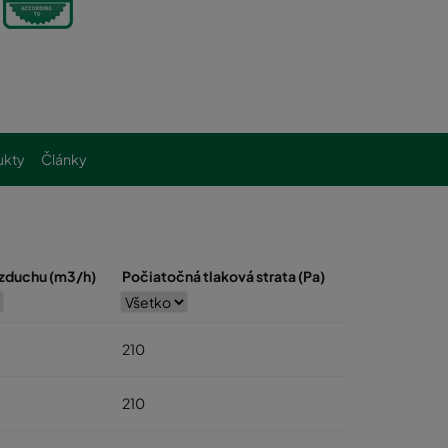
ukty
Články
vzduchu (m3/h)
Počiatočná tlaková strata (Pa)
210
210