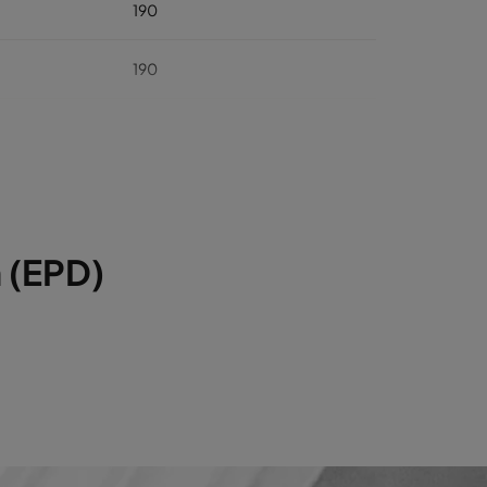
190
190
210
210
230
 (EPD)
230
210
210
240