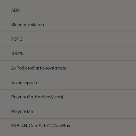
610
610
292
5000
ABS
Sklenené vlákno
595
289
292
1500
70° C
595
595
292
3400
100%
610
305
292
1500
2x Počiatočná tlaková strata
610
610
292
3400
Tavné lepidlo
610
305
292
1800
Polyuretán, bezšvový spoj
610
610
292
4000
Polyuretán
FKB, 4N, CamSafe2, CamBox