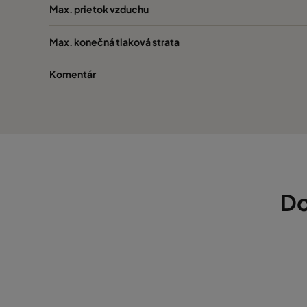
Max. prietok vzduchu
Max. konečná tlaková strata
Komentár
Do