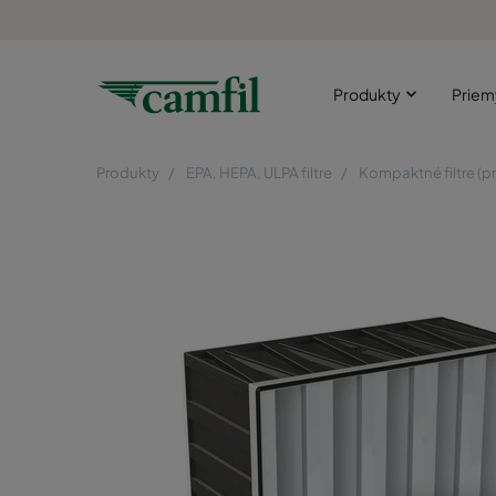
Produkty
Priem
Produkty
EPA, HEPA, ULPA filtre
Kompaktné filtre (p