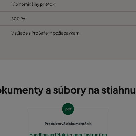
1,1 x nominálny prietok
600 Pa
V súlade s ProSafe** požiadavkami
kumenty a súbory na stiahnu
pdf
Produktová dokumentácia
Handling and Maintenance instruction