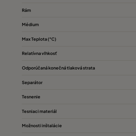
VGXXL13-610x610x292-P-PS
H13
Rám
Médium
VGXL14-595x289x292-P-PS
H14
Max Teplota (°C)
VGXL14-595x595x292-P-PS
H14
Relatívna vlhkosť
VGXL14-610x305x292-P-PS
H14
Odporúčaná konečná tlaková strata
VGXL14-610x610x292-P-PS
H14
Separátor
VGXXL14-610x305x292-P-PS
H14
Tesnenie
VGXXL14-610x610x292-P-PS
H14
Tesniaci materiál
Možnosti inštalácie