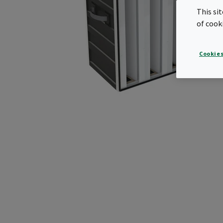
This si
of cook
Cookies