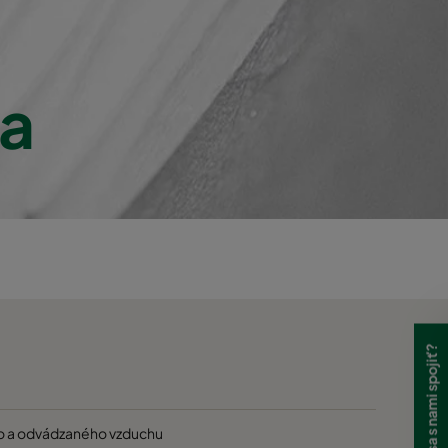
240
a
220
220
220
220
240
Potrebujete sa s nami spojiť?
240
400
ho a odvádzaného vzduchu