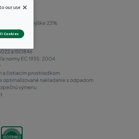
to our use
až do 3,7 m/s)
pora energie vo výške 23%
ll Cookies
6022 a ISO846
dľa normy EC 1935: 2004
y
 a čistiacim prostriedkom
pre optimalizované nakladanie s odpadom
bezpečnú výmenu
st