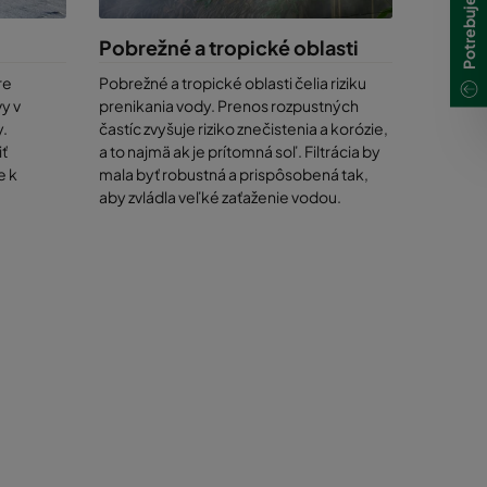
 odber
Pobrežné a tropické oblasti
re
Pobrežné a tropické oblasti čelia riziku
y v
prenikania vody. Prenos rozpustných
y.
častíc zvyšuje riziko znečistenia a korózie,
iť
a to najmä ak je prítomná soľ. Filtrácia by
e k
mala byť robustná a prispôsobená tak,
aby zvládla veľké zaťaženie vodou.