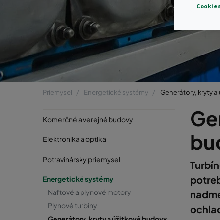
Cookies
Priemysel
Energetické systémy
Generátory, kryty a
Gen
Komerčné a verejné budovy
bu
Elektronika a optika
Potravinársky priemysel
Turbín
potre
Energetické systémy
Naftové a plynové motory
nadme
Plynové turbíny
ochlad
Generátory, kryty a úžitkové budovy