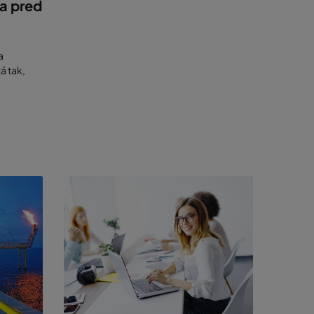
la pred
a
á tak,
vybavia
i
 systémy
vrchy