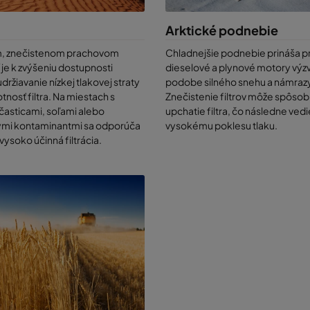
te sa o našom
softvéri nákladov na životný cyklus
,
našich
riešeniach na
vzduchu
alebo o teste
CamLab
.
Arktické podnebie
, znečistenom prachovom
Chladnejšie podnebie prináša p
 je k zvýšeniu dostupnosti
dieselové a plynové motory výzv
držiavanie nízkej tlakovej straty
podobe silného snehu a námraz
otnosť filtra. Na miestach s
Znečistenie filtrov môže spôsob
časticami, soľami alebo
upchatie filtra, čo následne vedi
ymi kontaminantmi sa odporúča
vysokému poklesu tlaku.
ysoko účinná filtrácia.