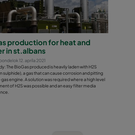
s production for heat and
 in st.albans
ondelok 12. apríla 2021
y: The BioGas produced is heavily laden with H2S
 sulphide), a gas that can cause corrosion and pitting
e gas engine. A solution was required where a high level
ent of H2S was possible and an easy filter media
nce.