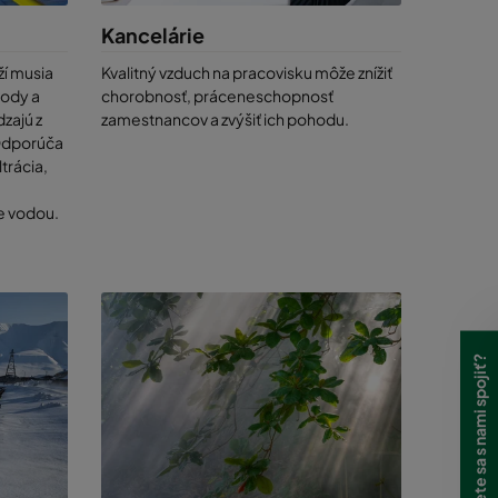
Kancelárie
ží musia
Kvalitný vzduch na pracovisku môže znížiť
d
vody a
chorobnosť, práceneschopnosť
tí, sa
zajú z
zamestnancov a zvýšiť ich pohodu.
odukty
 Odporúča
ívesov
trácia,
de o
e vodou.
 mali byť
ek
ariadenia,
Potrebujete sa s nami spojiť?
mfil vaše
n,