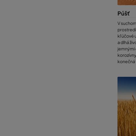
informuj
vzoriek 
Púšť
V suchom
prostredí
kľúčové u
a dlhá živ
jemnými 
korozívn
konečná v