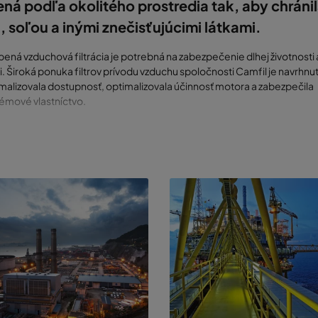
ná podľa okolitého prostredia tak, aby chráni
 soľou a inými znečisťujúcimi látkami.
ená vzduchová filtrácia je potrebná na zabezpečenie dlhej životnosti 
i. Široká ponuka filtrov prívodu vzduchu spoločnosti Camfil je navrhnut
alizovala dostupnosť, optimalizovala účinnosť motora a zabezpečila
émové vlastníctvo.
sí byť tiež chránené pred vysokými úrovňami hluku zo strojov. To sa
vnejšie dosiahne uzavretím stroja tak, že sa vstupný a výstupný otvor 
tlmičmi. Vďaka krytu získate tiež silnú ochranu pred požiarom a rôznym
ostnými vplyvmi.
y sú navrhnuté ako integrovaná súčasť systému. Osvetlenie, dvere s
ým prístupom, zdvíhacie traverzy a priestor pre mazacie a palivové
zabudovanými prvkami v našich dizajnoch. Nosné vonkajšie steny a po
oré chránia zvukovú izoláciu, sú vyrobené z lakovanej uhlíkovej ocele,
júcej ocele alebo hliníka.
KLADNE TESTOVANÉ