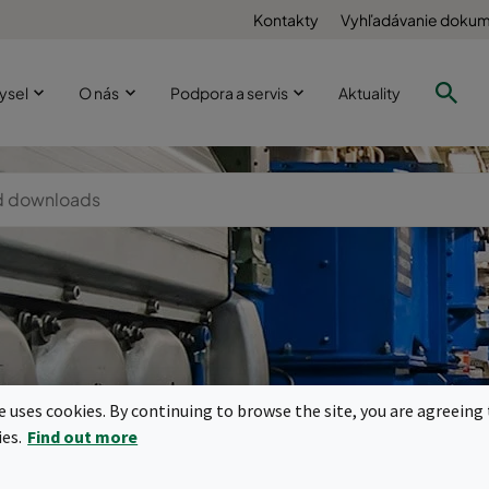
Kontakty
Vyhľadávanie doku
ysel
O nás
Podpora a servis
Aktuality
nerátory, kryt
te uses cookies. By continuing to browse the site, you are agreeing 
ies.
Find out more