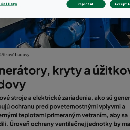
úžitkové budov
 Settings
Reject All
Accept A
 úžitkové budovy
erátory, kryty a úžitko
dovy
ové stroje a elektrické zariadenia, ako sú gene
bujú ochranu pred poveternostnými vplyvmi a
rnými teplotami primeraným vetraním, aby sa
ili. Úroveň ochrany ventilačnej jednotky by ma