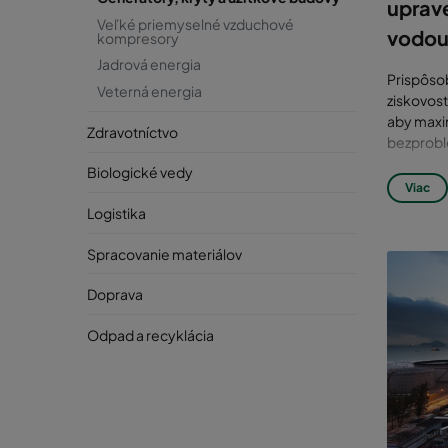
uprave
Veľké priemyselné vzduchové
vodou,
kompresory
Jadrová energia
Prispôsob
Veterná energia
ziskovost
aby maxim
Zdravotníctvo
bezprobl
Biologické vedy
Okolie mu
Viac
najefektí
Logistika
účinnými 
povetern
Spracovanie materiálov
Naše kryt
Doprava
jednoduch
sú často 
Odpad a recyklácia
krytu, kt
nehrdzave
DÔ