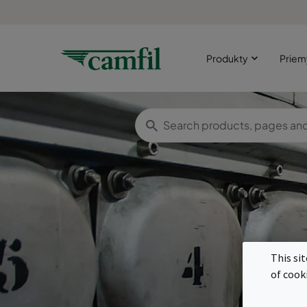
Produkty
Priem
Ge
This si
of cook