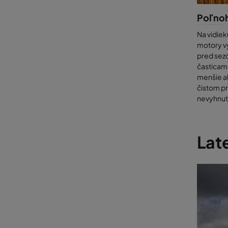
Poľnoh
Na vidiek
motory v
pred sez
časticami
menšie ak
čistom pr
nevyhnut
Late