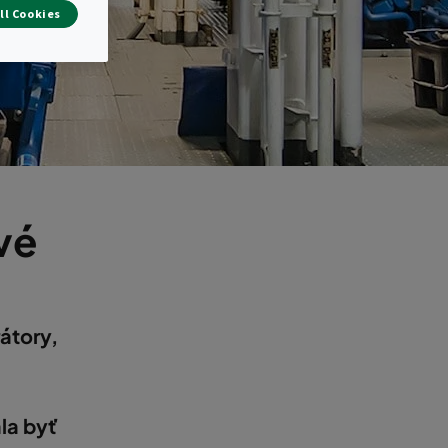
y
ll Cookies
vé
rátory,
la byť