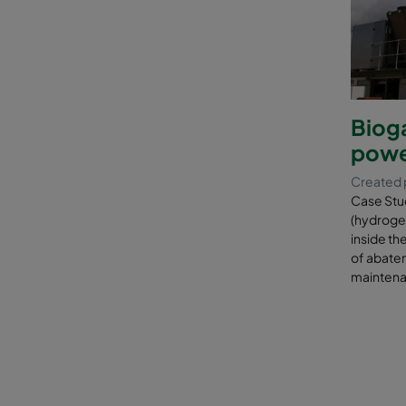
Bioga
power
Created p
Case Stud
(hydrogen
inside th
of abatem
maintena