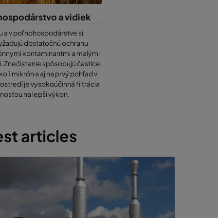
ospodárstvo a vidiek
u a v poľnohospodárstve si
yžadujú dostatočnú ochranu
ónnymi kontaminantmi a malými
. Znečistenie spôsobujú častice
o 1 mikrón a aj na prvý pohľad v
ostredí je vysokoúčinná filtrácia
nosťou na lepší výkon.
st articles