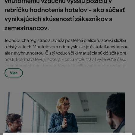
vnútornému vzduchu vyššiu pozíciu v
rebríčku hodnotenia hotelov - ako súčasť
vynikajúcich skúseností zákazníkov a
zamestnancov.
Jednoduchá registrácia, svieža posteľná bielizeň, izbová služba
a čistý vzduch. V hotelovom priemysle nie je čistota iba výhodou,
ale nevyhnutnosťou. Čistý vzduch či klimatizácia sú dôležité pre
hostí, ktorí navštevujú hotely. Hostia môžu tráviť vyše 90% času
vo vnútorných priestoroch. Vysoká kvalita vnútorného vzduchu
(IAQ) môže priniesť hotelu dobrú povesť, a to najmä vo vysoko
Viac
znečistených mestách.
Výzvy pre hotely v oblasti čistého
vzduchu
Nepretržité plynutie tuhých, chemických, plynných a iných
znečisťujúcich látok z vonkajšieho priestoru do chodieb a
priamo do izieb pre hostí.
Zápach čistiacich prostriedkov, dymu, ktoré spôsobujú
problémy s kvalitou vzduchu a priamo ovplyvňujú pohodlie