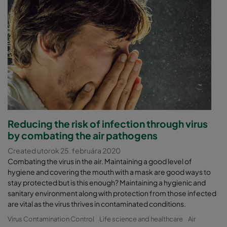
Reducing the risk of infection through virus
by combating the air pathogens
Created utorok 25. februára 2020
Combating the virus in the air. Maintaining a good level of
hygiene and covering the mouth with a mask are good ways to
stay protected but is this enough? Maintaining a hygienic and
sanitary environment along with protection from those infected
are vital as the virus thrives in contaminated conditions.
Virus Contamination Control
Life science and healthcare
Air