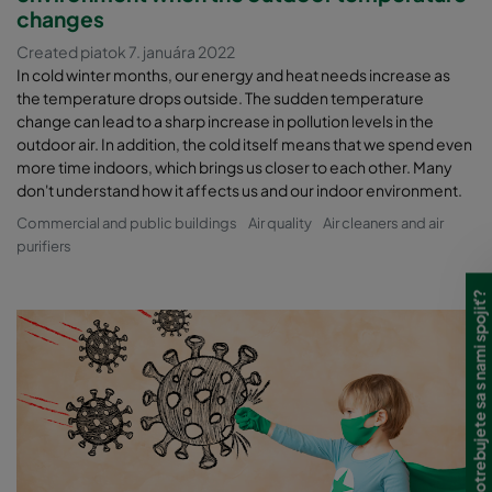
changes
Created piatok 7. januára 2022
In cold winter months, our energy and heat needs increase as
the temperature drops outside. The sudden temperature
change can lead to a sharp increase in pollution levels in the
outdoor air. In addition, the cold itself means that we spend even
more time indoors, which brings us closer to each other. Many
don't understand how it affects us and our indoor environment.
Commercial and public buildings
Air quality
Air cleaners and air
purifiers
Potrebujete sa s nami spojiť?