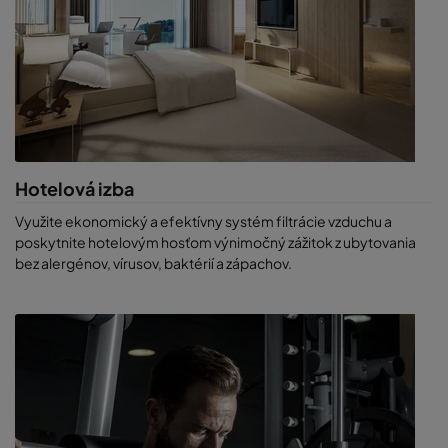
Hoteloví hostia potrebujú byť na stretnutiach produktívni
a užiť si svoj voľný čas. Čistý vzduch im pomôže zabezpečiť
komfort, zdravie a lojalitu.
Ušetríte náklady na energiu. Ventilačný systém a riadenie
cirkulácie vzduchu môže absorbovať 15 – 20% celkových
nákladov spojených s údržbou hotela. Pre zvýšenie
vnútornej kvality vzduchu by ste mali používať vysoko
účinné a energeticky úsporné filtre.
Investovať menej času upratovaním. Naše vzduchové filtre
Hotelová izba
a čističky vzduchu zachytia prach a zabránia jeho usadeniu.
Vaše izby budú čistejšie a celkovo budú vyžadovať menej
Využite ekonomický a efektívny systém filtrácie vzduchu a
upratovania.
poskytnite hotelovým hosťom výnimočný zážitok z ubytovania
Poskytnúť zdravé pracovné prostredie. Filtrovaný vzduch
bez alergénov, vírusov, baktérií a zápachov.
chráni zamestnancom hotela pred infekciami a zaisťuje
nárast produktivity zamestnancov.