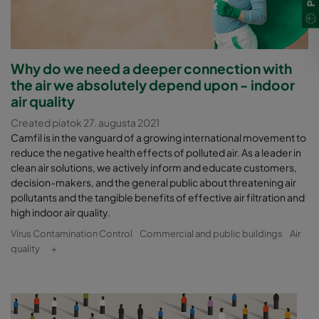
Why do we need a deeper connection with
the air we absolutely depend upon - indoor
air quality
Created piatok 27. augusta 2021
Camfil is in the vanguard of a growing international movement to
reduce the negative health effects of polluted air. As a leader in
clean air solutions, we actively inform and educate customers,
decision-makers, and the general public about threatening air
pollutants and the tangible benefits of effective air filtration and
high indoor air quality.
Virus Contamination Control
Commercial and public buildings
Air
quality
+