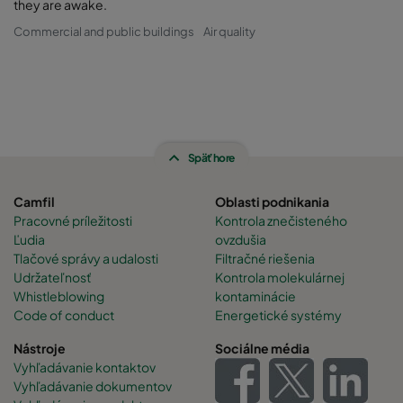
they are awake.
Commercial and public buildings
Air quality
Späť hore
Camfil
Oblasti podnikania
Pracovné príležitosti
Kontrola znečisteného
Ľudia
ovzdušia
Tlačové správy a udalosti
Filtračné riešenia
Udržateľnosť
Kontrola molekulárnej
Whistleblowing
kontaminácie
Code of conduct
Energetické systémy
Nástroje
Sociálne média
Vyhľadávanie kontaktov
Vyhľadávanie dokumentov