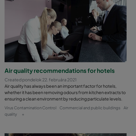
Air quality recommendations for hotels
Created pondelok 22. februára 2021
Air quality has always been an important factor for hotels,
whether it has been removing odours from kitchen extracts to
ensuring a clean environment by reducing particulate levels.
Virus Contamination Control
Commercial and public buildings
Air
quality
+