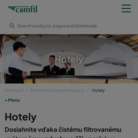
Hotely
Priemysel
Komerčné a verejné budovy
Hotely
Menu
Hotely
Dosiahnite vďaka čistému filtrovanému