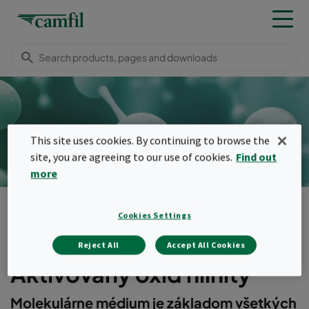
Aktivovaný oxid hlinitý
This site uses cookies. By continuing to browse the
site, you are agreeing to our use of cookies.
Find out
more
Produkty
Molekulárne filtre
Filtračné médium
Aktivovaný oxid hlinitý
Cookies Settings
Menu
Reject All
Accept All Cookies
Aktivovaný oxid hlinitý
Molekulárne médium je základom všetkých