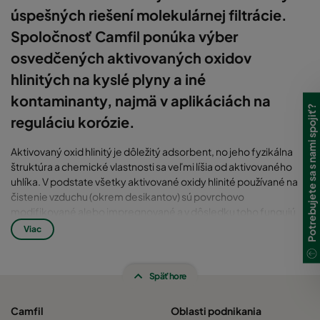
úspešných riešení molekulárnej filtrácie.
Spoločnosť Camfil ponúka výber
osvedčených aktivovaných oxidov
hlinitých na kyslé plyny a iné
kontaminanty, najmä v aplikáciách na
Potrebujete sa s nami spojiť?
reguláciu korózie.
Aktivovaný oxid hlinitý je dôležitý adsorbent, no jeho fyzikálna
štruktúra a chemické vlastnosti sa veľmi líšia od aktivovaného
uhlíka. V podstate všetky aktivované oxidy hlinité používané na
čistenie vzduchu (okrem desikantov) sú povrchovo
modifikované alebo impregnované a v dôsledku toho fungujú
skôr cielene než širokospektrálne. Z tohto dôvodu sú určené na
Viac
špecifickú adsorpciu jednotlivej molekuly alebo skupiny
molekúl. Najbežnejšie aplikácie zahŕňajú odstraňovanie kyslých
plynov v aplikáciách na reguláciu korózie. Aktivovaný oxid hlinitý
Späť hore
môže byť vyrobený z rôznych surovín, v rôznych kvalitách a
rôznych veľkostiach. Úprava týchto faktorov umožňuje
Camfil
Oblasti podnikania
spoločnosti Camfil optimalizovať účinnosť, životnosť a stratu