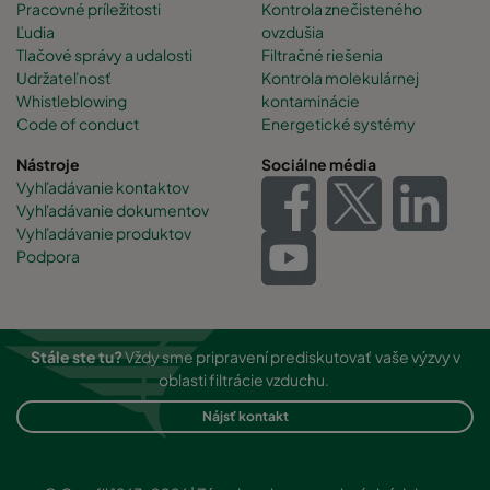
Pracovné príležitosti
Kontrola znečisteného
tlaku pre rôzne aplikácie zákazníkov. Aktivovaný oxid hlinitý
Ľudia
ovzdušia
pracuje s chemickým adsorpčným mechanizmom. Aktivovaný
Tlačové správy a udalosti
Filtračné riešenia
oxid hlinitý je na báze minerálov a aktívne uhlie je z organických
Udržateľnosť
Kontrola molekulárnej
surovín (na báze uhlíka). V dôsledku toho má aktivovaný oxid
Whistleblowing
kontaminácie
hlinitý lepšie vlastnosti horľavosti ako aktivovaný uhlík.
Code of conduct
Energetické systémy
Nástroje
Sociálne média
Vyhľadávanie kontaktov
Vyhľadávanie dokumentov
Vyhľadávanie produktov
Podpora
Stále ste tu?
Vždy sme pripravení prediskutovať vaše výzvy v
oblasti filtrácie vzduchu.
Nájsť kontakt