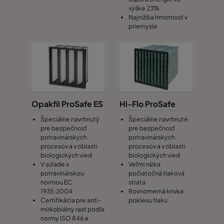
výške 23%
Najnižšia hmotnosť v
priemysle
Opakfil ProSafe ES
Hi-Flo ProSafe
Špeciálne navrhnutý
Špeciálne navrhnuté
pre bezpečnosť
pre bezpečnosť
potravinárskych
potravinárskych
procesov a v oblasti
procesov a v oblasti
biologických vied
biologických vied
V súlade s
Veľmi nízka
potravinárskou
počiatočná tlaková
normou EC
strata
1935:2004
Rovnomerná krivka
Certifikácia pre anti-
poklesu tlaku
mirkobiálny rast podľa
normy ISO 846 a