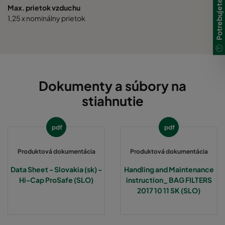
Max. prietok vzduchu
1,25 x nominálny prietok
Dokumenty a súbory na
stiahnutie
pdf
pdf
Produktová dokumentácia
Produktová dokumentácia
Data Sheet - Slovakia (sk) -
Handling and Maintenance
Hi-Cap ProSafe (SLO)
instruction_ BAG FILTERS
2017 10 11 SK (SLO)