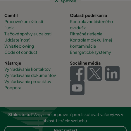
Späť hore
Camfil
Oblasti podnikania
Pracovné príležitosti
Kontrola znečisteného
Ľudia
ovzdušia
Tlačové správy a udalosti
Filtračné riešenia
Udržateľnosť
Kontrola molekulárnej
Whistleblowing
kontaminácie
Code of conduct
Energetické systémy
Nástroje
Sociálne média
Vyhľadávanie kontaktov
Vyhľadávanie dokumentov
Vyhľadávanie produktov
Podpora
Stále ste tu?
Vždy sme pripravení prediskutovať vaše výzvy v
oblasti filtrácie vzduchu.
Nájsť kontakt