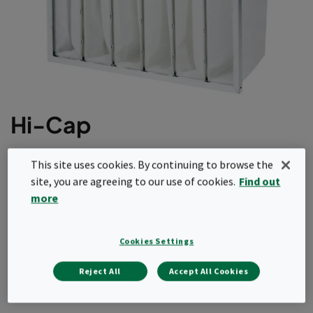
Hi-Cap
Optimálna filtračná plocha s kónickými vreckami
This site uses cookies. By continuing to browse the
Robustný kovový rám
site, you are agreeing to our use of cookies.
Find out
Vysoká kapacita zadržiavania prachu
more
Požiadať o cenovú ponuku
Cookies Settings
Reject All
Accept All Cookies