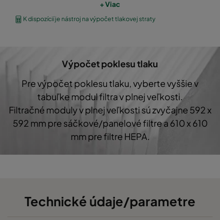
+ Viac
CO60 287x287x580-3
Coarse 60%
G4
K dispozícií je nástroj na výpočet tlakovej straty
CO60 592x592x360-6
Coarse 60%
G4
Výpočet poklesu tlaku
CO60 490x592x360-5
Coarse 60%
G4
Pre výpočet poklesu tlaku, vyberte vyššie v
tabuľke modul filtra v plnej veľkosti.
CO60 287x592x360-3
Coarse 60%
G4
Filtračné moduly v plnej veľkosti sú zvyčajne 592 x
592 mm pre sáčkové/panelové filtre a 610 x 610
CO60 287x287x360-3
Coarse 60%
G4
mm pre filtre HEPA.
CO60 592x287x360-6
Coarse 60%
G4
Technické údaje/parametre