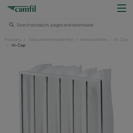
Produkty
Vzduchotechnické filtre
Vreckové filtre
Hi-Cap
Hi-Cap