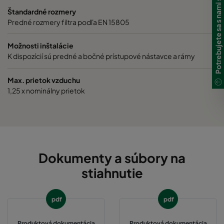
Potrebujete sa s nami spojiť?
Štandardné rozmery
Predné rozmery filtra podľa EN 15805
Možnosti inštalácie
K dispozícií sú predné a bočné prístupové nástavce a rámy
Max. prietok vzduchu
1,25 x nominálny prietok
Dokumenty a súbory na
stiahnutie
pdf
pdf
Produktová dokumentácia
Produktová dokumentácia