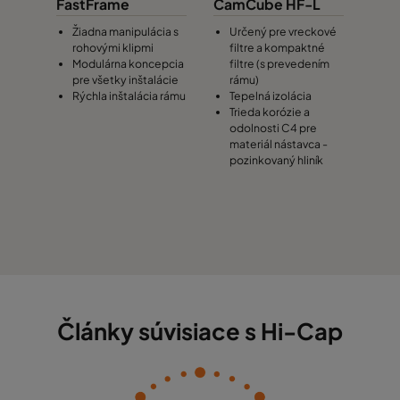
FastFrame
CamCube HF-L
Žiadna manipulácia s
Určený pre vreckové
rohovými klipmi
filtre a kompaktné
Modulárna koncepcia
filtre (s prevedením
pre všetky inštalácie
rámu)
Rýchla inštalácia rámu
Tepelná izolácia
Trieda korózie a
odolnosti C4 pre
materiál nástavca -
pozinkovaný hliník
Články súvisiace s Hi-Cap