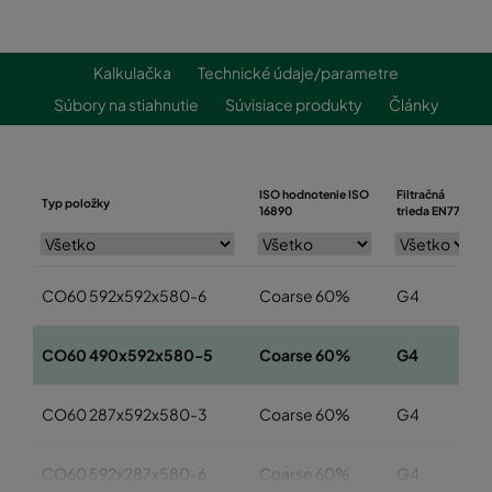
Kalkulačka
Technické údaje/parametre
Súbory na stiahnutie
Súvisiace produkty
Články
ISO hodnotenie ISO
Filtračná
Typ položky
16890
trieda EN779
CO60 592x592x580-6
Coarse 60%
G4
CO60 490x592x580-5
Coarse 60%
G4
CO60 287x592x580-3
Coarse 60%
G4
CO60 592x287x580-6
Coarse 60%
G4