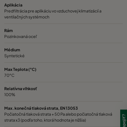
Aplikácia
Predfiltrácia pre aplikáciu vo vzduchovej klimatizácií a
ventilačných systémoch
Rám
Pozinkovaná oceľ
Médium
Syntetické
Max Teplota (°C)
70°C
Relatívna vlhkosť
100%
Max. konečná tlaková strata, EN 13053
Počiatočná tlaková strata + 50 Pa alebo počiatočná tlaková
strata x3 (podľa toho, ktorá hodnota je nižšia)